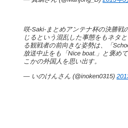
咲-Saki-まとめアンテナ杯の決勝
じるという混乱した事態をもネタと
る観戦者の前向きな姿勢は、「School
放送中止をも「Nice boat.」と
こかの外国人を思い出す。
— いのけんさん (@inoken0315)
20