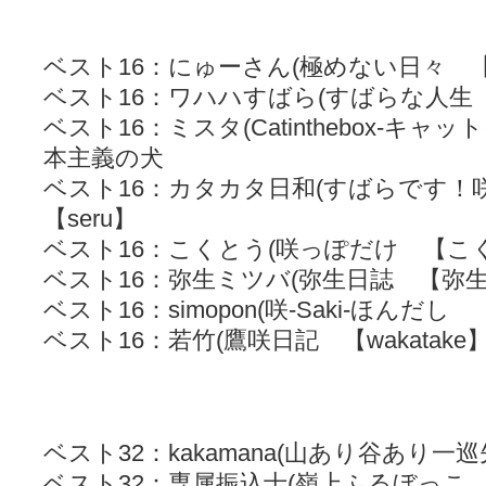
ベスト16：にゅーさん(極めない日々 
ベスト16：ワハハすばら(すばらな人生 【s
ベスト16：ミスタ(Catinthebox-キ
本主義の犬
ベスト16：カタカタ日和(すばらです！咲
【seru】
ベスト16：こくとう(咲っぽだけ 【こ
ベスト16：弥生ミツバ(弥生日誌 【弥
ベスト16：simopon(咲-Saki-ほんだ
ベスト16：若竹(鷹咲日記 【wakatake
ベスト32：kakamana(山あり谷あり一巡先
ベスト32：専属振込士(嶺上ふるぼっこ