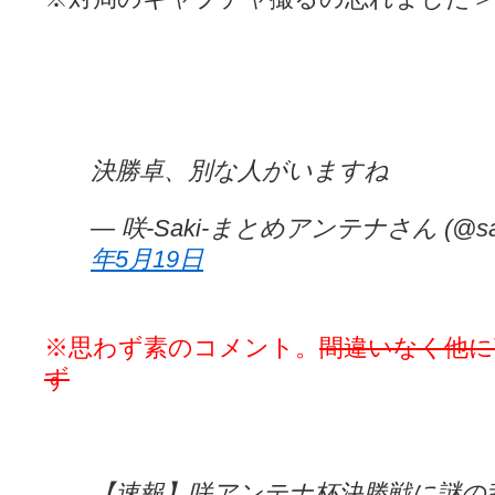
決勝卓、別な人がいますね
— 咲-Saki-まとめアンテナさん (@sak
年5月19日
※思わず素のコメント。
間違いなく他
ず
【速報】咲アンテナ杯決勝戦に謎の