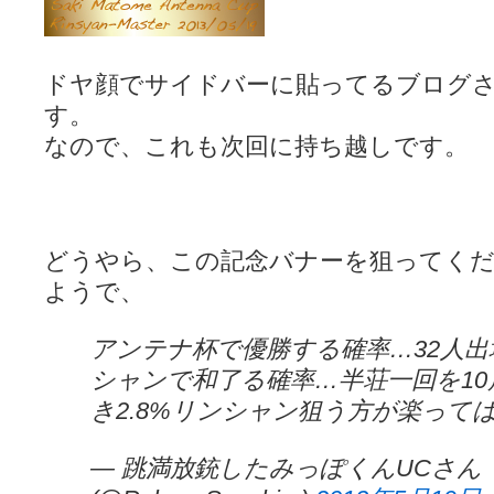
ドヤ顔でサイドバーに貼ってるブログ
す。
なので、これも次回に持ち越しです。
どうやら、この記念バナーを狙ってく
ようで、
アンテナ杯で優勝する確率…32人出
シャンで和了る確率…半荘一回を10
き2.8%リンシャン狙う方が楽って
— 跳満放銃したみっぽくんUCさん