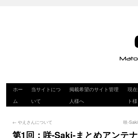
ホー
当サイトにつ
掲載希望のサイト管理
現在
ム
いて
人様へ
ト様
←
やえさんについて
咲-S
第1回：咲-Saki-まとめアン