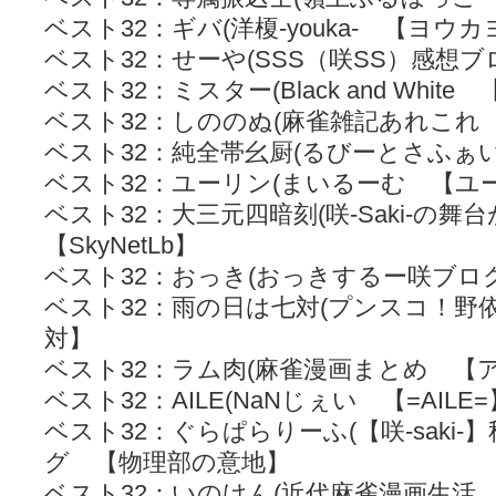
ベスト32：ギバ(洋榎-youka- 【ヨウ
ベスト32：せーや(SSS（咲SS）感想
ベスト32：ミスター(Black and Whi
ベスト32：しののぬ(麻雀雑記あれこれ 【s
ベスト32：純全帯幺厨(るびーとさふぁ
ベスト32：ユーリン(まいるーむ 【ユ
ベスト32：大三元四暗刻(咲-Saki-の
【SkyNetLb】
ベスト32：おっき(おっきするー咲ブロ
ベスト32：雨の日は七対(プンスコ！野
対】
ベスト32：ラム肉(麻雀漫画まとめ 【
ベスト32：AILE(NaNじぇい 【=AILE=
ベスト32：ぐらぱらりーふ(【咲-saki
グ 【物理部の意地】
ベスト32：いのけん(近代麻雀漫画生活