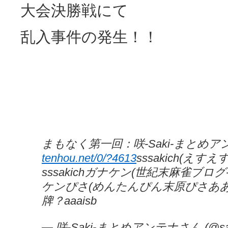
大会決勝戦にて
乱入事件の発生！！
まもなく第一回：咲-Saki-まとめ
tenhou.net/0/?4613
sssakich(え
sssakichガナケン(世紀末麻雀ブ
ケンぴさ(めんたんぴん末原ぴさあ
牌？aaaisb
— 咲-Saki-まとめアンテナさん (@sak