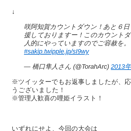
↓
咲阿知賀カウントダウン！あと６日
援しておりますー！このカウントダ
人的にやっていますのでご容赦を。
#saki
p.twipple.jp/sI9wy
— 橋口隼人さん (@TorahArc)
2013
※ツイッターでもお返事しましたが、
うございました！
※管理人歓喜の哩姫イラスト！
いずれにせよ、今回の大会は