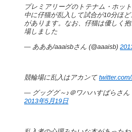
プレミアリーグのトテナム・ホット
中に仔猫が乱入して試合が10分ほ
があります。なお、仔猫は優しく抱
場しました
— あああ/aaaisbさん (@aaaisb)
20
競輪場に乱入はアカンて
twitter.co
— グッググ～♪＠ワハハすばらさん (@n
2013年5月19日
乱入者の心理みたいな本があったね