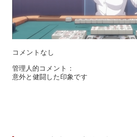
コメントなし
管理人的コメント：
意外と健闘した印象です