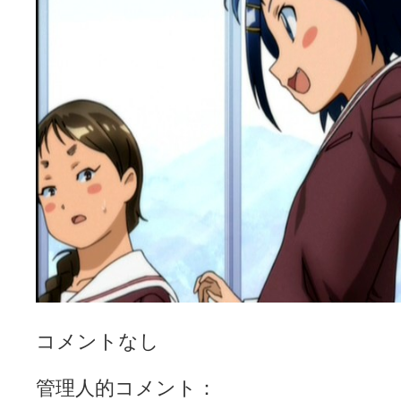
コメントなし
管理人的コメント：