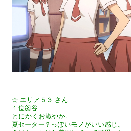
☆ エリア５３ さん
１位劔谷
とにかくお淑やか。
夏セーター？っぽいモノがいい感じ。