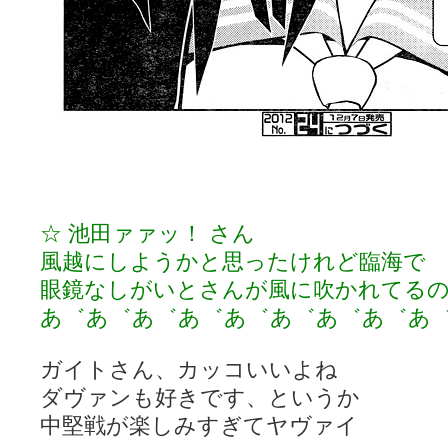
☆ 池田ァァッ！ さん
風越にしようかと思ったけれど臨海で
眼鏡なしがいとさんが風に吹かれてる
あ゛あ゛あ゛あ゛あ゛あ゛あ゛あ゛あ
ガイトさん、カッコいいよね
ダヴァンも好きです、というか
中堅戦が楽しみすぎてヤヴァイ