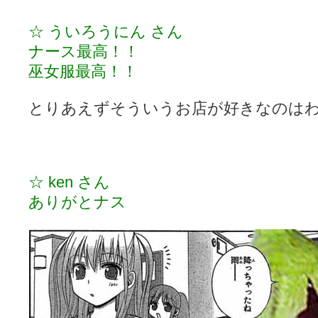
☆ ういろうにん さん
ナース最高！！
巫女服最高！！
とりあえずそういうお店が好きなのは
☆ ken さん
ありがとナス