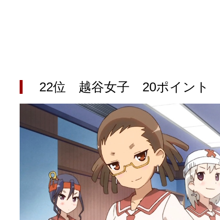
22位 越谷女子 20ポイント