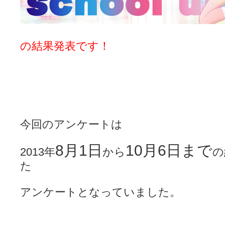
の結果発表です！
今回のアンケートは
8月1日
10月6日まで
2013年
から
の
た
アンケートとなっていました。