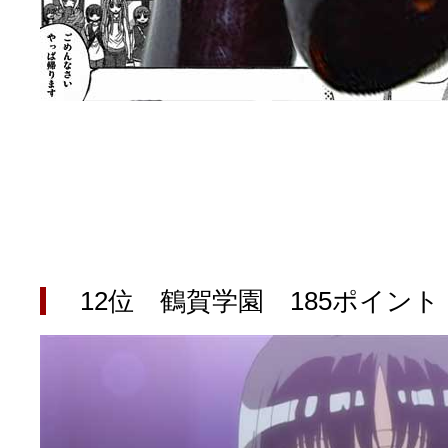
12位 鶴賀学園 185ポイント