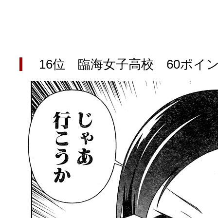
16位 臨海女子高校 60ポイ