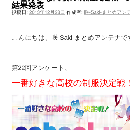
結果発表
投稿日:
2013年12月28日
作成者:
咲-Saki-まとめア
こんにちは、咲-Saki-まとめアンテナで
第22回アンケート、
一番好きな高校の制服決定戦