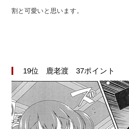
割と可愛いと思います。
19位 鹿老渡 37ポイント