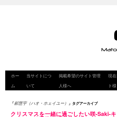
ホー
当サイトにつ
掲載希望のサイト管理
現在
ム
いて
人様へ
ト様
「
」タグアーカイブ
郝慧宇（ハオ・ホェイユー）
クリスマスを一緒に過ごしたい咲-Saki-