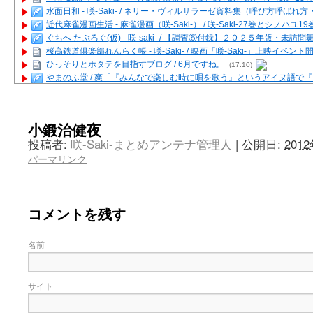
水面日和 - 咲-Saki- / ネリー・ヴィルサラーゼ資料集（呼び方呼ば
近代麻雀漫画生活 - 麻雀漫画（咲-Saki-） / 咲-Saki-27巻とシノハユ
ぐちへ たぶろぐ(仮) - 咲-saki- / 【調査⑥付録】２０２５年版・未訪
桜高鉄道倶楽部れんらく帳 - 咲-Saki- / 映画「咲-Saki-」上映イベン
ひっそりとホタテを目指すブログ / 6月ですね。
(17:10)
やまのふ堂 / 爽「『みんなで楽しむ時に唄を歌う』というアイヌ語で
咲ぱい - 咲-Saki- / 麻雀の卓上を再現するプログラムを公開
(12:58)
俺が読んだSS - 咲-saki- / 末原「小走と同じ大学なんや」爽「へえ！」
とっぽい。 / 咲-Saki- 考察・解説・レビューまとめを更新（Ver.1.1d
小鍛治健夜
咲クラ女子 - 咲-Saki- / 姫松の上重漫ちゃんと演じている伊達朱里紗
投稿者:
咲-Saki-まとめアンテナ管理人
|
公開日:
201
咲スファクション☆タウン - 咲-Saki- / 雀魂咲コラボ！ ガチャ＆キャ
パーマリンク
咲ミダレ - 咲-saki- / MJ第14回咲CUP 咲なま他
(11:53)
はやりの如く☆ - 咲-saki- / 悪いこと【SS】
(06:42)
麻雀雑記あれこれ - 咲 -Saki- / 咲-Saki-キャラが台湾麻雀を打ったら
またの名を咲ブログ - 咲-Saki- / 男体化すると聞いての落書き
(13:32)
コメントを残す
あっちが変 / あっちが変
(08:31)
BBKN BLOG / トップページ（サイトマップ）
(15:00)
あにてつ！ / 千里山に行ってきました（2017年09月）
(06:14)
名前
さくやこのはな - 咲 -saki- / 末の千里のために(咲さんが和ちゃんを招
凡人の私 / ステルス坂こと咲-Saki-5巻表紙の舞台を発見しました
(15:35
嶺上開花自摸 / Last day of Summer session 1
(13:01)
サイト
おもちもちもち - 咲-Saki- / ５・８小林先生の日記更新について
かんむりとかげ - 咲-Saki- / 立先生の更新
(11:32)