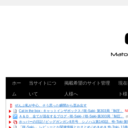
ホー
当サイトにつ
掲載希望のサイト管理
現在
ム
いて
人様へ
ト様
ぜんぶ私が中心、そう思った瞬間から歪み出す
Cat in the box - キャットインザボックス / 咲-Saki- 第303局「制圧」
N
Ａ＆Ｄ 全てが混在するブログ - 咲-Saki- / 咲-Saki-第303局「制圧」
(0
ホッパーの日記 / ビッグガンガン8月号 シノハユ第140話、怜-Toki-
「咲-Saki-」 レビューとか関連情報とかまとめ / めきめき 怜-Toki- 1