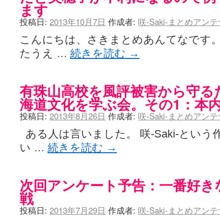
ます
投稿日:
2013年10月7日
作成者:
咲-Saki-まとめアン
こんにちは、さきまとめあんてなです。 
たうえ …
続きを読む
→
有珠山高校を風評被害から守る
海道文化を学ぶ会。その1：本
投稿日:
2013年8月26日
作成者:
咲-Saki-まとめアン
ある人は言いました。 咲-Saki-とい
い …
続きを読む
→
次回アンケート予告：一番好き
戦
投稿日:
2013年7月29日
作成者:
咲-Saki-まとめアン