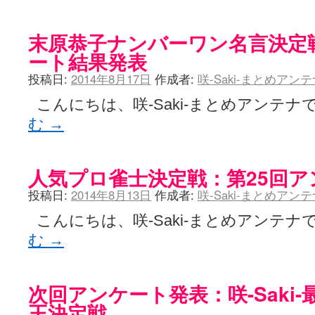
ぽっこぬ / 咲絵ログ2
(15:21)
妄言郷 / 咲-Saki- 第129局「契機」感想
(16:01)
末原恭子ナンバーワン名言決定
咲-Saki-のてきとう考察 - 咲-Saki- / 記事紹介：書け麻に参加でさ
嶺上かいほー - 咲-saki- / (7/1日分)dreamscapeが更新していました
(14:
ート結果発表
アニメを見ながらダラダラと就活をする - 咲-saki- / はるたんイェイ(≧∇≦
白い物置 / 咲-Saki- Best Album ～Anthology～を買いました
投稿日:
2014年8月17日
作成者:
咲-Saki-まとめアン
(00:24)
らぎこのだらだら日記帳 - 咲 -saki- / 咲アンテナ杯お疲れ様でした(半ギ
こんにちは、咲-Saki-まとめアンテナで
考える凡人 / [咲-Saki-]姉帯豊音の能力考察―暦占という仮説―
(04:47)
まいるーむ / よく分かる、有珠山高校！（キャラについてひたすら語る
む
→
プンスコ！ 野依日和！ - 咲-Saki- / 小蒔「渚のあわあわダブリィレ
Ethanの色々ゆるじゃん不敗神話 - 咲-Saki- / 哲学的に考えてみる園
幸咲良し / コメ返しその他
(08:27)
咲の仮blog / 和ちゃん
人気プロ雀士決定戦：第25回
(12:02)
もれ日和 / 一ちゃんのフィギュアと聞いたので
(08:30)
投稿日:
2014年8月13日
作成者:
咲-Saki-まとめアン
読んだらそのままトイレで流して / 【今週の末原ちゃん】咲-Saki- 全
世紀末麻雀ブログ-じゃんキチ！ / 【咲-saki-】穏乃の良さを俺が「あ」か
こんにちは、咲-Saki-まとめアンテナで
すばらな人生 / 全国編終了！ ところで、すばら先輩はどれくらい出
ハッちゃんの四喜和 - 咲-Saki- / 咲-Saki-全国編 第13話 最終回かぁ
む
→
音楽と、人生と、 咲-saki-と。 - 咲-Saki- / こっそり休止、こっそり
ぐりーん哩 - 咲-Saki- / ネリー「ネリーはお金が要るの」
(15:00)
花鳥風月 - 咲-Saki- / やえたんイェイ～
(06:09)
次回アンケート発表：咲-Saki
電波天文学 - 咲-Saki- / BOOTH
(15:19)
王決定戦
Powered by livedoor 相互RSS