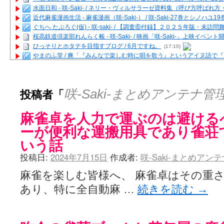
水面日和 - 咲-Saki- / ネリー・ヴィルサラーゼ資料集（呼び方呼ば
近代麻雀漫画生活 - 麻雀漫画（咲-Saki-） / 咲-Saki-27巻とシノハユ
ぐちへ たぶろぐ(仮) - 咲-saki- / 【調査⑥付録】２０２５年版・未訪
桜高鉄道倶楽部れんらく帳 - 咲-Saki- / 映画「咲-Saki-」上映イベン
ひっそりとホタテを目指すブログ / 6月ですね。
(17:10)
やまのふ堂 / 爽「『みんなで楽しむ時に唄を歌う』というアイヌ語で
咲ぱい - 咲-Saki- / 麻雀の卓上を再現するプログラムを公開
(12:58)
俺が読んだSS - 咲-saki- / 末原「小走と同じ大学なんや」爽「へえ！」
とっぽい。 / 咲-Saki- 考察・解説・レビューまとめを更新（Ver.1.1d
投稿者「
咲-Saki-まとめアンテナ管
咲クラ女子 - 咲-Saki- / 姫松の上重漫ちゃんと演じている伊達朱里紗
咲スファクション☆タウン - 咲-Saki- / 雀魂咲コラボ！ ガチャ＆キャ
麻雀卓を人力で運ぶのは避ける
咲ミダレ - 咲-saki- / MJ第14回咲CUP 咲なま他
(11:53)
はやりの如く☆ - 咲-saki- / 悪いこと【SS】
(06:42)
ーが便利な運搬用具であり雀荘
麻雀雑記あれこれ - 咲 -Saki- / 咲-Saki-キャラが台湾麻雀を打ったら
いう話
またの名を咲ブログ - 咲-Saki- / 男体化すると聞いての落書き
(13:32)
あっちが変 / あっちが変
(08:31)
投稿日:
2024年7月15日
作成者:
咲-Saki-まとめアン
BBKN BLOG / トップページ（サイトマップ）
(15:00)
あにてつ！ / 千里山に行ってきました（2017年09月）
(06:14)
麻雀を楽しむ皆様へ、 麻雀卓はその重さ
さくやこのはな - 咲 -saki- / 末の千里のために(咲さんが和ちゃんを招
あり、特に全自動麻 …
続きを読む
→
凡人の私 / ステルス坂こと咲-Saki-5巻表紙の舞台を発見しました
(15:35
嶺上開花自摸 / Last day of Summer session 1
(13:01)
おもちもちもち - 咲-Saki- / ５・８小林先生の日記更新について
かんむりとかげ - 咲-Saki- / 立先生の更新
(11:32)