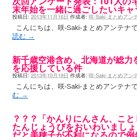
次回アンケート発表：101人の
末年始を一緒に過ごしたいキャ
投稿日:
2013年11月16日
作成者:
咲-Saki-まとめア
こんにちは、咲-Saki-まとめアンテナ
読む
→
新千歳空港含め、北海道が総力をあ
を応援している件
投稿日:
2013年10月19日
作成者:
咲-Saki-まとめア
こんにちは、咲-Saki-まとめアンテナで
む
→
？？？「かんりにんさん、こと
たんじょうびをおいわいましょ
だと美穂子が不利になるので例