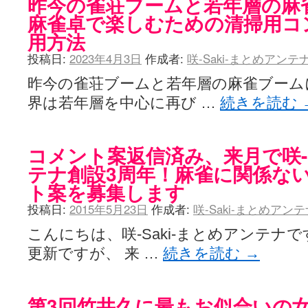
昨今の雀荘ブームと若年層の麻
咲-Saki- | にゅいのって / 咲-Saki-臨時アンテナ
(11:50)
麻雀卓で楽しむための清掃用コ
咲-Saki-ブログ！～麻雀下手でも咲が好き～ / ブログ名変更のお知らせ
嶺上航路 / ドラフト前日なので中日ドラゴンズのドラフト指名を予想
用方法
音を奏でて花が咲く - 咲-Saki- / 浩子「…あっ分かった 恐らくそう
投稿日:
2023年4月3日
作成者:
咲-Saki-まとめアン
一萬人の麓路() - 咲-Saki- / 咲-Saki- 第193局[竜王] ドラゴンの王と
from A to K / [咲-saki-][麻雀ゲーム]【ゲーム】セガのMJシリーズで2
昨今の雀荘ブームと若年層の麻雀ブーム
紺フェス - 咲-Saki- / 【越谷SS】とろけそうな日
(15:31)
ユズポニッキ - 咲-Saki- / ☆ #咲実写 ☆告知☆オンライン上映会☆ 
界は若年層を中心に再び …
続きを読む
ああ、あの牌？ - 咲-Saki- / シノハユ菰沢中関連(江津・大田)の登場舞
宮守大好き帳 / 告知
(13:04)
麻雀アニメ＆麻雀ゲームあれこれ / 厄介な相手だよ！ あんたは……！！ 
コメント案返信済み、来月で咲-S
ばるのまーじゃん日和 - 咲-saki- / クリスマス！！そして…
(10:28)
咲めも！ / ニワチョコ、尊い。
(04:23)
テナ創設3周年！麻雀に関係な
ＳＳＳ（咲ＳＳ）感想ブログ / 【SSS】憩 -Kei- 全国編第２２局『流局
ト案を募集します
ひまじんひまんじ / 読書の秋、と言います故
(08:00)
煌-Subara- - 咲-saki- / シノハユ感想
(13:19)
投稿日:
2015年5月23日
作成者:
咲-Saki-まとめアン
SYNTH 2006 - 咲 -Saki- / 阿知賀編をドヤ顔に着目しながらまたま
かえんだん - 咲-Saki- / 朱里「そげなこつ私がやっておきますから
こんにちは、咲-Saki-まとめアンテナ
Saki-1 グランプリ ～咲ワン～ / しわが誕生することは老化現象だと
更新ですが、 来 …
続きを読む
→
木と木と木 - 咲-saki- / 新道寺の本
(00:00)
ヤンデレ・狂気の百合SSブログ / 【咲-Saki-SS：久咲】そして私
迷子の坊やのみちくさ日記 / 【連載感想】宮永照についてのあれこれ
(
私的素敵ジャンク / [咲-Saki-] 咲-Saki-第168局［端緒］感想
(16:58)
第3回竹井久に最もお似合いの
麻雀自由帳 - 咲-Saki- / 咲-Saki-第168局[端緒]感想 照-Teru- 