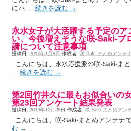
にハ …
続きを読む
→
永水女子が大活躍する予定のア
い、今後増えそうな咲-Saki-
請について注意事項
投稿日:
2014年1月8日
作成者:
咲-Saki-まとめアン
こんにちは、永水応援派の咲-Saki-まと
…
続きを読む
→
第2回竹井久に最もお似合いの
第23回アンケート結果発表
投稿日:
2013年12月28日
作成者:
咲-Saki-まとめア
こんにちは、咲-Saki-まとめアンテナで
む
→