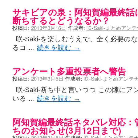
サキビアの泉：阿知賀編最終話に向
断ちするとどうなるか？
投稿日:
2013年3月16日
作成者:
咲-Saki-まとめアン
咲-Saki-を楽しむうえで、全く必要
るコ …
続きを読む
→
アンケート多重投票者へ警告
投稿日:
2013年3月5日
作成者:
咲-Saki-まとめアン
咲-Saki-断ち中と言いつつ この隙に
いる …
続きを読む
→
阿知賀編最終話ネタバレ対応：管理
ちのお知らせ(3月12日まで)
投稿日:
2013年3月5日
作成者:
咲-Saki-まとめアン