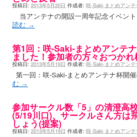
投稿日:
2013年5月20日
作成者:
咲-Saki-まとめアン
当アンテナの開設一周年記念イベント、 「
読む
→
第1回：咲-Saki-まとめアン
ました！参加者の方々おつかれ
投稿日:
2013年5月19日
作成者:
咲-Saki-まとめアン
第一回：咲-Saki-まとめアンテナ杯開
む
→
参加サークル数「5」の清澄高
(5/19川口)、サークルさん方
しょう(提案)
投稿日:
2013年5月19日
作成者:
咲-Saki-まとめアン