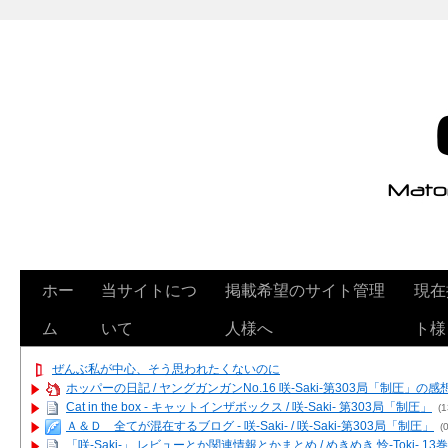
ホー
当サイトにつ
掲載希望のサイト管理
現在
ム
いて
人様へ
ト様
ぜんぶ私が中心、そう思われたくないのに
ホッパーの日記 / ヤングガンガンNo.16 咲-Saki-第303局「制圧」の感
Cat in the box - キャットインザボックス / 咲-Saki- 第303局「制圧」
(1
Ａ＆Ｄ 全てが混在するブログ - 咲-Saki- / 咲-Saki-第303局「制圧」
(0
「咲-Saki-」 レビューとか関連情報とかまとめ / めきめき 怜-Toki- 1