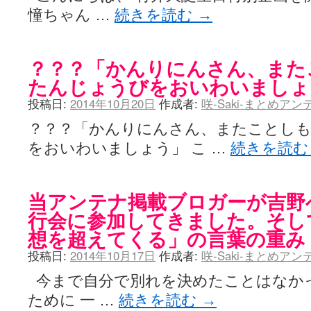
YUKARI / 【宥菫】 ＳＳ更新とお知らせ 【松実宥誕記念ＳＳ】
(13:
憧ちゃん …
続きを読む
→
アルカ茄子 / 戒能物怪録 キングとはいったい誰なのか？
(15:24)
竹ブログ - 咲-Saki- / 【咲-Saki-】ゲームが待ち遠しい件
(05:44)
SSSSS(-saki-しゃーぷしゅーとしょーとすとーりー) - 咲-saki-
せのたけくらべ - 咲-Saki- / 咲さんのやり方で就活をやってみよう
(03:5
？？？「かんりにんさん、また
咏-Uta-ブログ編 - 咲-Saki- / 黄色い封筒が届いた(・∀・)
(12:30)
たんじょうびをおいわいましょ
チャウチャウちゃうんちゃうん - 咲-Saki- / 吉野の千本桜を見に行きました(2
気分次第。 - 咲-Saki- / シノハユ 第3巻 感想
(07:42)
投稿日:
2014年10月20日
作成者:
咲-Saki-まとめア
あこしず日和！ - 咲-Saki- / 咲-Saki-阿知賀編Blu-rayBOX 購入
(01:00)
ニワカ王者 / 【アニメ記事】咲-Saki- 立先生のコメントを取り上げる
？？？「かんりにんさん、またことし
のよーなのよー - 咲-Saki- / 咲十夜 第四夜
(11:00)
をおいわいましょう」 こ …
続きを読
Yaranakya » 咲-Saki- / 国際最萌リーグは園城寺怜ちゃんに一票を入
おもちがなくてもだいじょうぶ / 咲と照の確執【プリン】
(16:10)
咲-Saki-の舞台が特定されたら、行くしかないでしょ / ブログを引っ
りりーがーる（仮） / 虎姫 カラオケ編っぽい小ネタ
(10:29)
当アンテナ掲載ブロガーが吉野
洋榎-youka- / お知らせ
(11:19)
行会に参加してきました。そし
おっきするー咲ブログ / side-A VS side-B 野球対決
(10:30)
フリテンリーチで流して / 姫松高校についてのいくらかの考察
(09:03)
想を超えてくる」の言葉の重み
オレのぞん / 咲さんのお誕生日です （ギリギリ）
(14:58)
投稿日:
2014年10月17日
作成者:
咲-Saki-まとめア
飛鳥の巣 - 咲-Saki- / 咲キャラがギタリストだったら...【風越編】
(15:06
遊び半分 / もうすぐ８月も終わり
(16:03)
今まで自分で別れを決めたことはなかっ
咲-Saki-ほんだし / 咲-Saki- 第128局 「涼風」 感想
(11:54)
咲-Saki-麻雀録 / 台風に強そうな咲キャラ
(05:45)
ために 一 …
続きを読む
→
君の友達。 / マイ・フェア・レディ
(12:49)