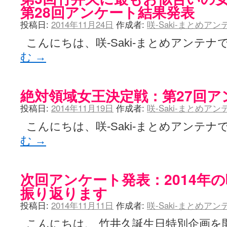
第28回アンケート結果発表
LAT. 39°20' N - 咲-Saki- / 永水航路 3 - 霧島の姫は、深山幽谷
エトピリカ!! - 咲-saki- / 咲-Saki-16巻 シノハユ7巻表紙予想
(11:05)
投稿日:
2014年11月24日
作成者:
咲-Saki-まとめア
ニワカSakiファンの部屋 - 咲-Saki- / 咲の実写化について（再）
(15:15)
低姿勢ニワカの麻雀 / マイナーカップリングSS感想
(07:31)
こんにちは、咲-Saki-まとめアンテナで
Hinamado blog - 咲-Saki- / リハビリテーション
(04:56)
む
→
咲ワン・neo[仮] / 私事。
(01:19)
EL HOLAZO - 咲-Saki- / 吉野から上り方面の帰り道、亀山JCT-四日
何の変哲もない咲の地名紹介 / 小鍛治さんが通っていた小学校 茨城
咲-Saki-.長野編をにょろんと見てみるブログ - 咲-Saki- / 第143局[応変]
絶対領域女王決定戦：第27回ア
まったり咲SS他ブログ - 咲-Saki- / 照と洋榎のANN第9回
(09:00)
咲-Saki-カツゲン備忘録 / 咲-Saki-154局 【奮起】 マジかー！
(13:30)
投稿日:
2014年11月19日
作成者:
咲-Saki-まとめア
百合っぽいぶろぐ - 咲-Saki- / シノハユ the down of age 5巻
(06:32)
あかどる日和 - 咲-saki- / 【今回は考察ではなく】原村和-のどっ
こんにちは、咲-Saki-まとめアンテナで
妥当麻雀界ブログ / コミックマーケット８９に参加します
(11:00)
む
→
咲-saki-速報 / 一時休止のお知らせ
(08:26)
ふわふわな記憶 / 1
(16:20)
咲っ考 / 何故咲は大将で、照は先鋒なのか？
(15:20)
Danas je lep dan. / [咲-Saki-]もしインターハイのルールが鷲巣麻雀
次回アンケート発表：2014年の咲-
ぴゅーく☆すてっぷ - 咲-Saki- / ブログ終了のお知らせ
(12:51)
振り返ります
What You Mean ? - 咲-Saki- / 第2回清澄エリア聖地巡礼ツアーレポート
左を向いて » 咲-saki- / 【シノハユ】第26話「一別以来」/咲日和・阿知賀
投稿日:
2014年11月11日
作成者:
咲-Saki-まとめア
primary colors / 久誕イエ～～～～～～イ！！！！！！
(10:16)
乱れ雪月花 - 咲-Saki- / ブログ終了のお知らせ：今までありがとうご
こんにちは、 竹井久誕生日特別企画を