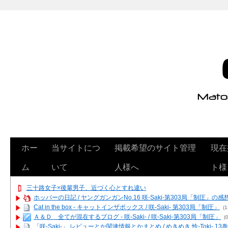
ホー
当サイトにつ
掲載希望のサイト管理
現在
ム
いて
人様へ
ト様
三十路女子×後輩男子、近づく心とすれ違い
ホッパーの日記 / ヤングガンガンNo.16 咲-Saki-第303局「制圧」の感
Cat in the box - キャットインザボックス / 咲-Saki- 第303局「制圧」
(1
Ａ＆Ｄ 全てが混在するブログ - 咲-Saki- / 咲-Saki-第303局「制圧」
(0
「咲-Saki-」 レビューとか関連情報とかまとめ / めきめき 怜-Toki- 1