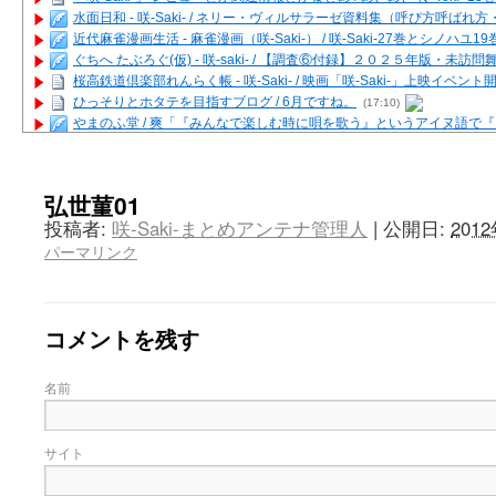
水面日和 - 咲-Saki- / ネリー・ヴィルサラーゼ資料集（呼び方呼ば
近代麻雀漫画生活 - 麻雀漫画（咲-Saki-） / 咲-Saki-27巻とシノハユ
ぐちへ たぶろぐ(仮) - 咲-saki- / 【調査⑥付録】２０２５年版・未訪
桜高鉄道倶楽部れんらく帳 - 咲-Saki- / 映画「咲-Saki-」上映イベン
ひっそりとホタテを目指すブログ / 6月ですね。
(17:10)
やまのふ堂 / 爽「『みんなで楽しむ時に唄を歌う』というアイヌ語で
咲ぱい - 咲-Saki- / 麻雀の卓上を再現するプログラムを公開
(12:58)
俺が読んだSS - 咲-saki- / 末原「小走と同じ大学なんや」爽「へえ！」
とっぽい。 / 咲-Saki- 考察・解説・レビューまとめを更新（Ver.1.1d
弘世菫01
咲クラ女子 - 咲-Saki- / 姫松の上重漫ちゃんと演じている伊達朱里紗
投稿者:
咲-Saki-まとめアンテナ管理人
|
公開日:
201
咲スファクション☆タウン - 咲-Saki- / 雀魂咲コラボ！ ガチャ＆キャ
パーマリンク
咲ミダレ - 咲-saki- / MJ第14回咲CUP 咲なま他
(11:53)
はやりの如く☆ - 咲-saki- / 悪いこと【SS】
(06:42)
麻雀雑記あれこれ - 咲 -Saki- / 咲-Saki-キャラが台湾麻雀を打ったら
またの名を咲ブログ - 咲-Saki- / 男体化すると聞いての落書き
(13:32)
コメントを残す
あっちが変 / あっちが変
(08:31)
BBKN BLOG / トップページ（サイトマップ）
(15:00)
あにてつ！ / 千里山に行ってきました（2017年09月）
(06:14)
名前
さくやこのはな - 咲 -saki- / 末の千里のために(咲さんが和ちゃんを招
凡人の私 / ステルス坂こと咲-Saki-5巻表紙の舞台を発見しました
(15:35
嶺上開花自摸 / Last day of Summer session 1
(13:01)
サイト
おもちもちもち - 咲-Saki- / ５・８小林先生の日記更新について
かんむりとかげ - 咲-Saki- / 立先生の更新
(11:32)