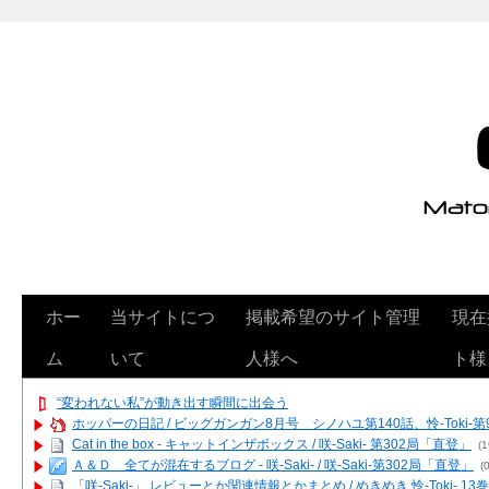
ホー
当サイトにつ
掲載希望のサイト管理
現在
ム
いて
人様へ
ト様
“変われない私”が動き出す瞬間に出会う
ホッパーの日記 / ビッグガンガン8月号 シノハユ第140話、怜-Toki-
Cat in the box - キャットインザボックス / 咲-Saki- 第302局「直登」
(1
Ａ＆Ｄ 全てが混在するブログ - 咲-Saki- / 咲-Saki-第302局「直登」
(0
「咲-Saki-」 レビューとか関連情報とかまとめ / めきめき 怜-Toki- 1