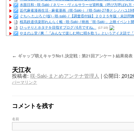
水面日和 - 咲-Saki- / ネリー・ヴィルサラーゼ資料集（呼び方呼ば
近代麻雀漫画生活 - 麻雀漫画（咲-Saki-） / 咲-Saki-27巻とシノハユ
ぐちへ たぶろぐ(仮) - 咲-saki- / 【調査⑥付録】２０２５年版・未訪
桜高鉄道倶楽部れんらく帳 - 咲-Saki- / 映画「咲-Saki-」上映イベン
ひっそりとホタテを目指すブログ / 6月ですね。
(17:10)
やまのふ堂 / 爽「『みんなで楽しむ時に唄を歌う』というアイヌ語で
咲ぱい - 咲-Saki- / 麻雀の卓上を再現するプログラムを公開
(12:58)
俺が読んだSS - 咲-saki- / 末原「小走と同じ大学なんや」爽「へえ！」
とっぽい。 / 咲-Saki- 考察・解説・レビューまとめを更新（Ver.1.1d
ギャップ萌えキャラNo1.決定戦：第21回アンケート結果発表
←
咲クラ女子 - 咲-Saki- / 姫松の上重漫ちゃんと演じている伊達朱里紗
咲スファクション☆タウン - 咲-Saki- / 雀魂咲コラボ！ ガチャ＆キャ
天江衣
咲ミダレ - 咲-saki- / MJ第14回咲CUP 咲なま他
(11:53)
はやりの如く☆ - 咲-saki- / 悪いこと【SS】
(06:42)
投稿者:
咲-Saki-まとめアンテナ管理人
|
公開日:
201
麻雀雑記あれこれ - 咲 -Saki- / 咲-Saki-キャラが台湾麻雀を打ったら
パーマリンク
またの名を咲ブログ - 咲-Saki- / 男体化すると聞いての落書き
(13:32)
あっちが変 / あっちが変
(08:31)
BBKN BLOG / トップページ（サイトマップ）
(15:00)
あにてつ！ / 千里山に行ってきました（2017年09月）
(06:14)
コメントを残す
さくやこのはな - 咲 -saki- / 末の千里のために(咲さんが和ちゃんを招
凡人の私 / ステルス坂こと咲-Saki-5巻表紙の舞台を発見しました
(15:35
名前
嶺上開花自摸 / Last day of Summer session 1
(13:01)
おもちもちもち - 咲-Saki- / ５・８小林先生の日記更新について
かんむりとかげ - 咲-Saki- / 立先生の更新
(11:32)