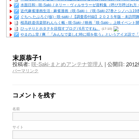
水面日和 - 咲-Saki- / ネリー・ヴィルサラーゼ資料集（呼び方呼ば
近代麻雀漫画生活 - 麻雀漫画（咲-Saki-） / 咲-Saki-27巻とシノハユ
ぐちへ たぶろぐ(仮) - 咲-saki- / 【調査⑥付録】２０２５年版・未訪
桜高鉄道倶楽部れんらく帳 - 咲-Saki- / 映画「咲-Saki-」上映イベン
ひっそりとホタテを目指すブログ / 6月ですね。
(17:10)
やまのふ堂 / 爽「『みんなで楽しむ時に唄を歌う』というアイヌ語で
咲ぱい - 咲-Saki- / 麻雀の卓上を再現するプログラムを公開
(12:58)
俺が読んだSS - 咲-saki- / 末原「小走と同じ大学なんや」爽「へえ！」
とっぽい。 / 咲-Saki- 考察・解説・レビューまとめを更新（Ver.1.1d
末原恭子1
咲クラ女子 - 咲-Saki- / 姫松の上重漫ちゃんと演じている伊達朱里紗
投稿者:
咲-Saki-まとめアンテナ管理人
|
公開日:
201
咲スファクション☆タウン - 咲-Saki- / 雀魂咲コラボ！ ガチャ＆キャ
パーマリンク
咲ミダレ - 咲-saki- / MJ第14回咲CUP 咲なま他
(11:53)
はやりの如く☆ - 咲-saki- / 悪いこと【SS】
(06:42)
麻雀雑記あれこれ - 咲 -Saki- / 咲-Saki-キャラが台湾麻雀を打ったら
またの名を咲ブログ - 咲-Saki- / 男体化すると聞いての落書き
(13:32)
コメントを残す
あっちが変 / あっちが変
(08:31)
BBKN BLOG / トップページ（サイトマップ）
(15:00)
あにてつ！ / 千里山に行ってきました（2017年09月）
(06:14)
名前
さくやこのはな - 咲 -saki- / 末の千里のために(咲さんが和ちゃんを招
凡人の私 / ステルス坂こと咲-Saki-5巻表紙の舞台を発見しました
(15:35
嶺上開花自摸 / Last day of Summer session 1
(13:01)
サイト
おもちもちもち - 咲-Saki- / ５・８小林先生の日記更新について
かんむりとかげ - 咲-Saki- / 立先生の更新
(11:32)