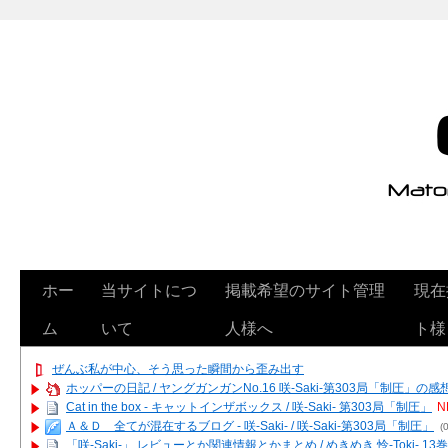
ホー
当サイトにつ
掲載希望のサイト管理
現在
ム
いて
人様へ
ト様
ぜんぶ私が中心、そう思った瞬間から歪み出す
ホッパーの日記 / ヤングガンガンNo.16 咲-Saki-第303局「制圧」の感
Cat in the box - キャットインザボックス / 咲-Saki- 第303局「制圧」
N
Ａ＆Ｄ 全てが混在するブログ - 咲-Saki- / 咲-Saki-第303局「制圧」
(0
「咲-Saki-」 レビューとか関連情報とかまとめ / めきめき 怜-Toki- 1