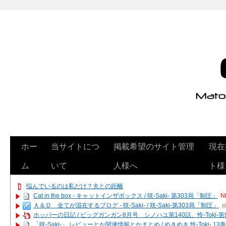
ホー
当サイトにつ
掲載希望のサイト管理
現在
ム
いて
人様へ
ト様
悩んでいるのは私だけ？夫との距離
Cat in the box - キャットインザボックス / 咲-Saki- 第303局「制圧」
N
Ａ＆Ｄ 全てが混在するブログ - 咲-Saki- / 咲-Saki-第303局「制圧」
(0
ホッパーの日記 / ビッグガンガン8月号 シノハユ第140話、怜-Toki-
「咲-Saki-」 レビューとか関連情報とかまとめ / めきめき 怜-Toki- 1