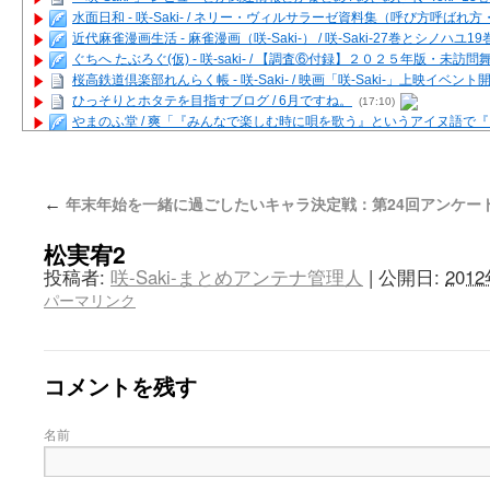
水面日和 - 咲-Saki- / ネリー・ヴィルサラーゼ資料集（呼び方呼ば
近代麻雀漫画生活 - 麻雀漫画（咲-Saki-） / 咲-Saki-27巻とシノハユ
ぐちへ たぶろぐ(仮) - 咲-saki- / 【調査⑥付録】２０２５年版・未訪
桜高鉄道倶楽部れんらく帳 - 咲-Saki- / 映画「咲-Saki-」上映イベン
ひっそりとホタテを目指すブログ / 6月ですね。
(17:10)
やまのふ堂 / 爽「『みんなで楽しむ時に唄を歌う』というアイヌ語で
咲ぱい - 咲-Saki- / 麻雀の卓上を再現するプログラムを公開
(12:58)
俺が読んだSS - 咲-saki- / 末原「小走と同じ大学なんや」爽「へえ！」
とっぽい。 / 咲-Saki- 考察・解説・レビューまとめを更新（Ver.1.1d
年末年始を一緒に過ごしたいキャラ決定戦：第24回アンケー
←
咲クラ女子 - 咲-Saki- / 姫松の上重漫ちゃんと演じている伊達朱里紗
咲スファクション☆タウン - 咲-Saki- / 雀魂咲コラボ！ ガチャ＆キャ
松実宥2
咲ミダレ - 咲-saki- / MJ第14回咲CUP 咲なま他
(11:53)
はやりの如く☆ - 咲-saki- / 悪いこと【SS】
(06:42)
投稿者:
咲-Saki-まとめアンテナ管理人
|
公開日:
201
麻雀雑記あれこれ - 咲 -Saki- / 咲-Saki-キャラが台湾麻雀を打ったら
パーマリンク
またの名を咲ブログ - 咲-Saki- / 男体化すると聞いての落書き
(13:32)
あっちが変 / あっちが変
(08:31)
BBKN BLOG / トップページ（サイトマップ）
(15:00)
あにてつ！ / 千里山に行ってきました（2017年09月）
(06:14)
コメントを残す
さくやこのはな - 咲 -saki- / 末の千里のために(咲さんが和ちゃんを招
凡人の私 / ステルス坂こと咲-Saki-5巻表紙の舞台を発見しました
(15:35
名前
嶺上開花自摸 / Last day of Summer session 1
(13:01)
おもちもちもち - 咲-Saki- / ５・８小林先生の日記更新について
かんむりとかげ - 咲-Saki- / 立先生の更新
(11:32)