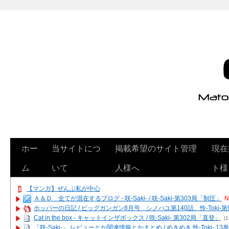
ホー
当サイトにつ
掲載希望のサイト管理
現在
ム
いて
人様へ
ト様
【マンガ】ぜんぶ私が中心
Ａ＆Ｄ 全てが混在するブログ - 咲-Saki- / 咲-Saki-第303局「制圧」
N
ホッパーの日記 / ビッグガンガン8月号 シノハユ第140話、怜-Toki-
Cat in the box - キャットインザボックス / 咲-Saki- 第302局「直登」
(1
「咲-Saki-」 レビューとか関連情報とかまとめ / めきめき 怜-Toki- 1