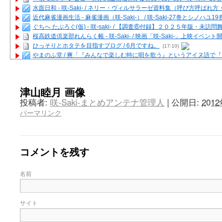
水面日和 - 咲-Saki- / ネリー・ヴィルサラーゼ資料集（呼び方呼ば
近代麻雀漫画生活 - 麻雀漫画（咲-Saki-） / 咲-Saki-27巻とシノハユ
ぐちへ たぶろぐ(仮) - 咲-saki- / 【調査⑥付録】２０２５年版・未訪
桜高鉄道倶楽部れんらく帳 - 咲-Saki- / 映画「咲-Saki-」上映イベン
ひっそりとホタテを目指すブログ / 6月ですね。
(17:10)
やまのふ堂 / 爽「『みんなで楽しむ時に唄を歌う』というアイヌ語で
咲ぱい - 咲-Saki- / 麻雀の卓上を再現するプログラムを公開
(12:58)
俺が読んだSS - 咲-saki- / 末原「小走と同じ大学なんや」爽「へえ！」
とっぽい。 / 咲-Saki- 考察・解説・レビューまとめを更新（Ver.1.1d
津山睦月 画像
咲クラ女子 - 咲-Saki- / 姫松の上重漫ちゃんと演じている伊達朱里紗
投稿者:
咲-Saki-まとめアンテナ管理人
|
公開日:
201
咲スファクション☆タウン - 咲-Saki- / 雀魂咲コラボ！ ガチャ＆キャ
パーマリンク
咲ミダレ - 咲-saki- / MJ第14回咲CUP 咲なま他
(11:53)
はやりの如く☆ - 咲-saki- / 悪いこと【SS】
(06:42)
麻雀雑記あれこれ - 咲 -Saki- / 咲-Saki-キャラが台湾麻雀を打ったら
またの名を咲ブログ - 咲-Saki- / 男体化すると聞いての落書き
(13:32)
コメントを残す
あっちが変 / あっちが変
(08:31)
BBKN BLOG / トップページ（サイトマップ）
(15:00)
あにてつ！ / 千里山に行ってきました（2017年09月）
(06:14)
名前
さくやこのはな - 咲 -saki- / 末の千里のために(咲さんが和ちゃんを招
凡人の私 / ステルス坂こと咲-Saki-5巻表紙の舞台を発見しました
(15:35
嶺上開花自摸 / Last day of Summer session 1
(13:01)
サイト
おもちもちもち - 咲-Saki- / ５・８小林先生の日記更新について
かんむりとかげ - 咲-Saki- / 立先生の更新
(11:32)