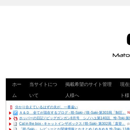
ホー
当サイトにつ
掲載希望のサイト管理
現在
ム
いて
人様へ
ト様
分かり合えているはずの夫が、一番遠い
Ａ＆Ｄ 全てが混在するブログ - 咲-Saki- / 咲-Saki-第303局「制圧」
N
ホッパーの日記 / ビッグガンガン8月号 シノハユ第140話、怜-Toki-
Cat in the box - キャットインザボックス / 咲-Saki- 第302局「直登」
(1
「咲-Saki-」 レビューとか関連情報とかまとめ / めきめき 怜-Toki- 1