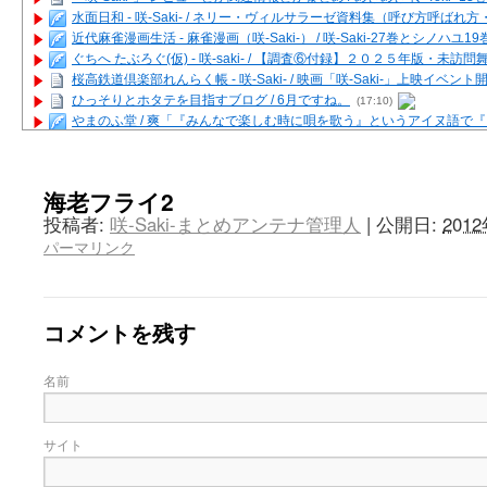
水面日和 - 咲-Saki- / ネリー・ヴィルサラーゼ資料集（呼び方呼ば
近代麻雀漫画生活 - 麻雀漫画（咲-Saki-） / 咲-Saki-27巻とシノハユ
ぐちへ たぶろぐ(仮) - 咲-saki- / 【調査⑥付録】２０２５年版・未訪
桜高鉄道倶楽部れんらく帳 - 咲-Saki- / 映画「咲-Saki-」上映イベン
ひっそりとホタテを目指すブログ / 6月ですね。
(17:10)
やまのふ堂 / 爽「『みんなで楽しむ時に唄を歌う』というアイヌ語で
咲ぱい - 咲-Saki- / 麻雀の卓上を再現するプログラムを公開
(12:58)
俺が読んだSS - 咲-saki- / 末原「小走と同じ大学なんや」爽「へえ！」
とっぽい。 / 咲-Saki- 考察・解説・レビューまとめを更新（Ver.1.1d
海老フライ2
咲クラ女子 - 咲-Saki- / 姫松の上重漫ちゃんと演じている伊達朱里紗
投稿者:
咲-Saki-まとめアンテナ管理人
|
公開日:
201
咲スファクション☆タウン - 咲-Saki- / 雀魂咲コラボ！ ガチャ＆キャ
パーマリンク
咲ミダレ - 咲-saki- / MJ第14回咲CUP 咲なま他
(11:53)
はやりの如く☆ - 咲-saki- / 悪いこと【SS】
(06:42)
麻雀雑記あれこれ - 咲 -Saki- / 咲-Saki-キャラが台湾麻雀を打ったら
またの名を咲ブログ - 咲-Saki- / 男体化すると聞いての落書き
(13:32)
コメントを残す
あっちが変 / あっちが変
(08:31)
BBKN BLOG / トップページ（サイトマップ）
(15:00)
あにてつ！ / 千里山に行ってきました（2017年09月）
(06:14)
名前
さくやこのはな - 咲 -saki- / 末の千里のために(咲さんが和ちゃんを招
凡人の私 / ステルス坂こと咲-Saki-5巻表紙の舞台を発見しました
(15:35
嶺上開花自摸 / Last day of Summer session 1
(13:01)
サイト
おもちもちもち - 咲-Saki- / ５・８小林先生の日記更新について
かんむりとかげ - 咲-Saki- / 立先生の更新
(11:32)