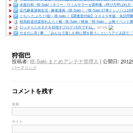
水面日和 - 咲-Saki- / ネリー・ヴィルサラーゼ資料集（呼び方呼ば
近代麻雀漫画生活 - 麻雀漫画（咲-Saki-） / 咲-Saki-27巻とシノハユ
ぐちへ たぶろぐ(仮) - 咲-saki- / 【調査⑥付録】２０２５年版・未訪
桜高鉄道倶楽部れんらく帳 - 咲-Saki- / 映画「咲-Saki-」上映イベン
ひっそりとホタテを目指すブログ / 6月ですね。
(17:10)
やまのふ堂 / 爽「『みんなで楽しむ時に唄を歌う』というアイヌ語で
咲ぱい - 咲-Saki- / 麻雀の卓上を再現するプログラムを公開
(12:58)
俺が読んだSS - 咲-saki- / 末原「小走と同じ大学なんや」爽「へえ！」
とっぽい。 / 咲-Saki- 考察・解説・レビューまとめを更新（Ver.1.1d
狩宿巴
咲クラ女子 - 咲-Saki- / 姫松の上重漫ちゃんと演じている伊達朱里紗
投稿者:
咲-Saki-まとめアンテナ管理人
|
公開日:
201
咲スファクション☆タウン - 咲-Saki- / 雀魂咲コラボ！ ガチャ＆キャ
パーマリンク
咲ミダレ - 咲-saki- / MJ第14回咲CUP 咲なま他
(11:53)
はやりの如く☆ - 咲-saki- / 悪いこと【SS】
(06:42)
麻雀雑記あれこれ - 咲 -Saki- / 咲-Saki-キャラが台湾麻雀を打ったら
またの名を咲ブログ - 咲-Saki- / 男体化すると聞いての落書き
(13:32)
コメントを残す
あっちが変 / あっちが変
(08:31)
BBKN BLOG / トップページ（サイトマップ）
(15:00)
あにてつ！ / 千里山に行ってきました（2017年09月）
(06:14)
名前
さくやこのはな - 咲 -saki- / 末の千里のために(咲さんが和ちゃんを招
凡人の私 / ステルス坂こと咲-Saki-5巻表紙の舞台を発見しました
(15:35
嶺上開花自摸 / Last day of Summer session 1
(13:01)
サイト
おもちもちもち - 咲-Saki- / ５・８小林先生の日記更新について
かんむりとかげ - 咲-Saki- / 立先生の更新
(11:32)