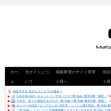
ホー
当サイトにつ
掲載希望のサイト管理
現在
ム
いて
人様へ
ト様
身近すぎる“厄介な人たち”が大集合！
Cat in the box - キャットインザボックス / 咲-Saki- 第303局「制圧」
N
Ａ＆Ｄ 全てが混在するブログ - 咲-Saki- / 咲-Saki-第303局「制圧」
(0
ホッパーの日記 / ビッグガンガン8月号 シノハユ第140話、怜-Toki-
「咲-Saki-」 レビューとか関連情報とかまとめ / めきめき 怜-Toki- 1