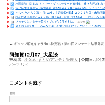
水面日和 - 咲-Saki- / ネリー・ヴィルサラーゼ資料集（呼び方呼ば
近代麻雀漫画生活 - 麻雀漫画（咲-Saki-） / 咲-Saki-27巻とシノハユ
ぐちへ たぶろぐ(仮) - 咲-saki- / 【調査⑥付録】２０２５年版・未訪
桜高鉄道倶楽部れんらく帳 - 咲-Saki- / 映画「咲-Saki-」上映イベン
ひっそりとホタテを目指すブログ / 6月ですね。
(17:10)
やまのふ堂 / 爽「『みんなで楽しむ時に唄を歌う』というアイヌ語で
咲ぱい - 咲-Saki- / 麻雀の卓上を再現するプログラムを公開
(12:58)
俺が読んだSS - 咲-saki- / 末原「小走と同じ大学なんや」爽「へえ！」
とっぽい。 / 咲-Saki- 考察・解説・レビューまとめを更新（Ver.1.1d
ギャップ萌えキャラNo1.決定戦：第21回アンケート結果発表
←
咲クラ女子 - 咲-Saki- / 姫松の上重漫ちゃんと演じている伊達朱里紗
咲スファクション☆タウン - 咲-Saki- / 雀魂咲コラボ！ ガチャ＆キャ
阿知賀12月07_大星淡
咲ミダレ - 咲-saki- / MJ第14回咲CUP 咲なま他
(11:53)
はやりの如く☆ - 咲-saki- / 悪いこと【SS】
(06:42)
投稿者:
咲-Saki-まとめアンテナ管理人
|
公開日:
201
麻雀雑記あれこれ - 咲 -Saki- / 咲-Saki-キャラが台湾麻雀を打ったら
パーマリンク
またの名を咲ブログ - 咲-Saki- / 男体化すると聞いての落書き
(13:32)
あっちが変 / あっちが変
(08:31)
BBKN BLOG / トップページ（サイトマップ）
(15:00)
あにてつ！ / 千里山に行ってきました（2017年09月）
(06:14)
コメントを残す
さくやこのはな - 咲 -saki- / 末の千里のために(咲さんが和ちゃんを招
凡人の私 / ステルス坂こと咲-Saki-5巻表紙の舞台を発見しました
(15:35
名前
嶺上開花自摸 / Last day of Summer session 1
(13:01)
おもちもちもち - 咲-Saki- / ５・８小林先生の日記更新について
かんむりとかげ - 咲-Saki- / 立先生の更新
(11:32)