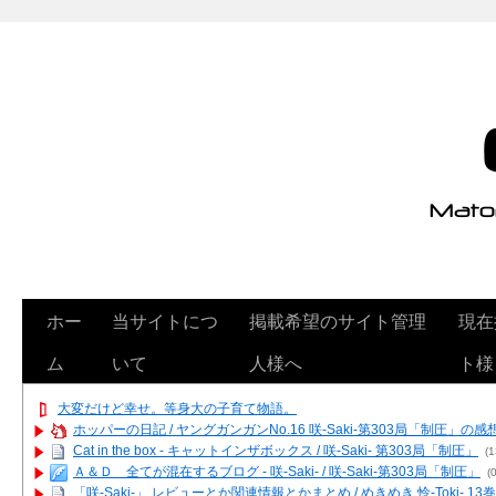
ホー
当サイトにつ
掲載希望のサイト管理
現在
ム
いて
人様へ
ト様
大変だけど幸せ。等身大の子育て物語。
ホッパーの日記 / ヤングガンガンNo.16 咲-Saki-第303局「制圧」の感
Cat in the box - キャットインザボックス / 咲-Saki- 第303局「制圧」
(1
Ａ＆Ｄ 全てが混在するブログ - 咲-Saki- / 咲-Saki-第303局「制圧」
(0
「咲-Saki-」 レビューとか関連情報とかまとめ / めきめき 怜-Toki- 1