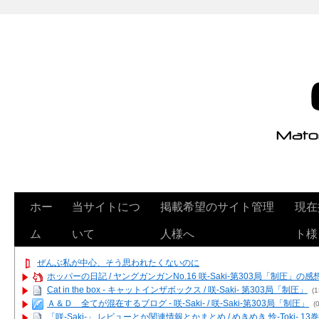
ホー
当サイトにつ
掲載希望のサイト管理
現在
ム
いて
人様へ
ト様
ぜんぶ私が中心、そう思われたくないのに
ホッパーの日記 / ヤングガンガンNo.16 咲-Saki-第303局「制圧」の感
Cat in the box - キャットインザボックス / 咲-Saki- 第303局「制圧」
(1
Ａ＆Ｄ 全てが混在するブログ - 咲-Saki- / 咲-Saki-第303局「制圧」
(0
「咲-Saki-」 レビューとか関連情報とかまとめ / めきめき 怜-Toki- 1