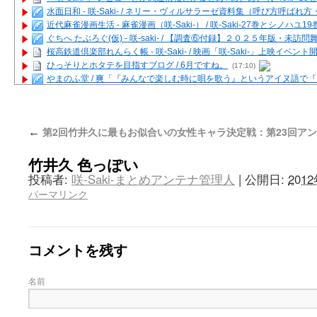
水面日和 - 咲-Saki- / ネリー・ヴィルサラーゼ資料集（呼び方呼ば
近代麻雀漫画生活 - 麻雀漫画（咲-Saki-） / 咲-Saki-27巻とシノハユ
ぐちへ たぶろぐ(仮) - 咲-saki- / 【調査⑥付録】２０２５年版・未訪
桜高鉄道倶楽部れんらく帳 - 咲-Saki- / 映画「咲-Saki-」上映イベン
ひっそりとホタテを目指すブログ / 6月ですね。
(17:10)
やまのふ堂 / 爽「『みんなで楽しむ時に唄を歌う』というアイヌ語で
咲ぱい - 咲-Saki- / 麻雀の卓上を再現するプログラムを公開
(12:58)
俺が読んだSS - 咲-saki- / 末原「小走と同じ大学なんや」爽「へえ！」
とっぽい。 / 咲-Saki- 考察・解説・レビューまとめを更新（Ver.1.1d
第2回竹井久に最もお似合いの女性キャラ決定戦：第23回ア
←
咲クラ女子 - 咲-Saki- / 姫松の上重漫ちゃんと演じている伊達朱里紗
咲スファクション☆タウン - 咲-Saki- / 雀魂咲コラボ！ ガチャ＆キャ
竹井久 色っぽい
咲ミダレ - 咲-saki- / MJ第14回咲CUP 咲なま他
(11:53)
はやりの如く☆ - 咲-saki- / 悪いこと【SS】
(06:42)
投稿者:
咲-Saki-まとめアンテナ管理人
|
公開日:
201
麻雀雑記あれこれ - 咲 -Saki- / 咲-Saki-キャラが台湾麻雀を打ったら
パーマリンク
またの名を咲ブログ - 咲-Saki- / 男体化すると聞いての落書き
(13:32)
あっちが変 / あっちが変
(08:31)
BBKN BLOG / トップページ（サイトマップ）
(15:00)
あにてつ！ / 千里山に行ってきました（2017年09月）
(06:14)
コメントを残す
さくやこのはな - 咲 -saki- / 末の千里のために(咲さんが和ちゃんを招
凡人の私 / ステルス坂こと咲-Saki-5巻表紙の舞台を発見しました
(15:35
名前
嶺上開花自摸 / Last day of Summer session 1
(13:01)
おもちもちもち - 咲-Saki- / ５・８小林先生の日記更新について
かんむりとかげ - 咲-Saki- / 立先生の更新
(11:32)