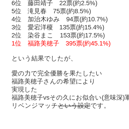
6位 藤田靖子 22票(約2.5%)
ぽっこぬ / 咲絵ログ2
(15:21)
妄言郷 / 咲-Saki- 第129局「契機」感想
(16:01)
5位 滝見春 75票(約8.5%)
咲-Saki-のてきとう考察 - 咲-Saki- / 記事紹介：書け麻に参加でさ
4位 加治木ゆみ 94票(約10.7%)
嶺上かいほー - 咲-saki- / (7/1日分)dreamscapeが更新していました
(14:
アニメを見ながらダラダラと就活をする - 咲-saki- / はるたんイェイ(≧∇≦
3位 愛宕洋榎 135票(約15.4%)
白い物置 / 咲-Saki- Best Album ～Anthology～を買いました
(00:24)
2位 染谷まこ 153票(約17.5%)
らぎこのだらだら日記帳 - 咲 -saki- / 咲アンテナ杯お疲れ様でした(半ギ
考える凡人 / [咲-Saki-]姉帯豊音の能力考察―暦占という仮説―
1位 福路美穂子 395票(約45.1%)
(04:47)
まいるーむ / よく分かる、有珠山高校！（キャラについてひたすら語る
プンスコ！ 野依日和！ - 咲-Saki- / 小蒔「渚のあわあわダブリィレ
という結果でしたが、
Ethanの色々ゆるじゃん不敗神話 - 咲-Saki- / 哲学的に考えてみる園
幸咲良し / コメ返しその他
(08:27)
咲の仮blog / 和ちゃん
(12:02)
愛の力で完全優勝を果たしたい
もれ日和 / 一ちゃんのフィギュアと聞いたので
(08:30)
読んだらそのままトイレで流して / 【今週の末原ちゃん】咲-Saki- 全
福路美穂子さんの希望により
世紀末麻雀ブログ-じゃんキチ！ / 【咲-saki-】穏乃の良さを俺が「あ」か
実現した
すばらな人生 / 全国編終了！ ところで、すばら先輩はどれくらい出
福路美穂子vsその久にお似合い(意味深)
ハッちゃんの四喜和 - 咲-Saki- / 咲-Saki-全国編 第13話 最終回かぁ
音楽と、人生と、 咲-saki-と。 - 咲-Saki- / こっそり休止、こっそり
リベンジマッチ
という設定
です。
ぐりーん哩 - 咲-Saki- / ネリー「ネリーはお金が要るの」
(15:00)
花鳥風月 - 咲-Saki- / やえたんイェイ～
(06:09)
電波天文学 - 咲-Saki- / BOOTH
(15:19)
Powered by livedoor 相互RSS