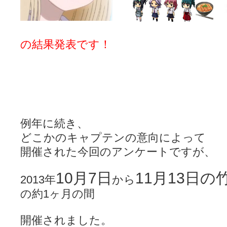
LAT. 39°20' N - 咲-Saki- / 永水航路 3 - 霧島の姫は、深山幽谷
エトピリカ!! - 咲-saki- / 咲-Saki-16巻 シノハユ7巻表紙予想
(11:05)
ニワカSakiファンの部屋 - 咲-Saki- / 咲の実写化について（再）
(15:15)
低姿勢ニワカの麻雀 / マイナーカップリングSS感想
(07:31)
の結果発表です！
Hinamado blog - 咲-Saki- / リハビリテーション
(04:56)
咲ワン・neo[仮] / 私事。
(01:19)
EL HOLAZO - 咲-Saki- / 吉野から上り方面の帰り道、亀山JCT-四日
何の変哲もない咲の地名紹介 / 小鍛治さんが通っていた小学校 茨城
咲-Saki-.長野編をにょろんと見てみるブログ - 咲-Saki- / 第143局[応変]
まったり咲SS他ブログ - 咲-Saki- / 照と洋榎のANN第9回
(09:00)
咲-Saki-カツゲン備忘録 / 咲-Saki-154局 【奮起】 マジかー！
(13:30)
百合っぽいぶろぐ - 咲-Saki- / シノハユ the down of age 5巻
(06:32)
例年に続き、
あかどる日和 - 咲-saki- / 【今回は考察ではなく】原村和-のどっ
妥当麻雀界ブログ / コミックマーケット８９に参加します
(11:00)
どこかのキャプテンの意向によって
咲-saki-速報 / 一時休止のお知らせ
(08:26)
開催された今回のアンケートですが、
ふわふわな記憶 / 1
(16:20)
咲っ考 / 何故咲は大将で、照は先鋒なのか？
(15:20)
Danas je lep dan. / [咲-Saki-]もしインターハイのルールが鷲巣麻雀
10月7日
11月13日
2013年
から
ぴゅーく☆すてっぷ - 咲-Saki- / ブログ終了のお知らせ
(12:51)
What You Mean ? - 咲-Saki- / 第2回清澄エリア聖地巡礼ツアーレポート
の約1ヶ月の間
左を向いて » 咲-saki- / 【シノハユ】第26話「一別以来」/咲日和・阿知賀
primary colors / 久誕イエ～～～～～～イ！！！！！！
(10:16)
開催されました。
乱れ雪月花 - 咲-Saki- / ブログ終了のお知らせ：今までありがとうご