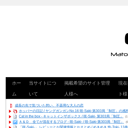
ホー
当サイトにつ
掲載希望のサイト管理
現在
ム
いて
人様へ
ト様
成長の先で気づいた想い、不器用な大人の恋
ホッパーの日記 / ヤングガンガンNo.16 咲-Saki-第303局「制圧」の感
Cat in the box - キャットインザボックス / 咲-Saki- 第303局「制圧」
(1
Ａ＆Ｄ 全てが混在するブログ - 咲-Saki- / 咲-Saki-第303局「制圧」
(0
「咲-Saki-」 レビューとか関連情報とかまとめ / めきめき 怜-Toki- 1