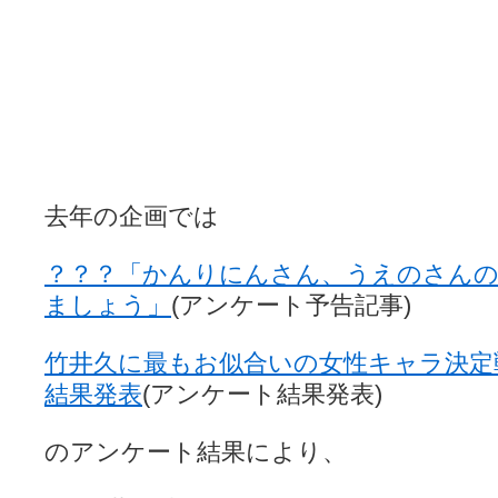
YUKARI / 【宥菫】 ＳＳ更新とお知らせ 【松実宥誕記念ＳＳ】
(13:
アルカ茄子 / 戒能物怪録 キングとはいったい誰なのか？
(15:24)
竹ブログ - 咲-Saki- / 【咲-Saki-】ゲームが待ち遠しい件
(05:44)
SSSSS(-saki-しゃーぷしゅーとしょーとすとーりー) - 咲-saki-
せのたけくらべ - 咲-Saki- / 咲さんのやり方で就活をやってみよう
(03:5
咏-Uta-ブログ編 - 咲-Saki- / 黄色い封筒が届いた(・∀・)
(12:30)
チャウチャウちゃうんちゃうん - 咲-Saki- / 吉野の千本桜を見に行きました(2
気分次第。 - 咲-Saki- / シノハユ 第3巻 感想
(07:42)
あこしず日和！ - 咲-Saki- / 咲-Saki-阿知賀編Blu-rayBOX 購入
(01:00)
ニワカ王者 / 【アニメ記事】咲-Saki- 立先生のコメントを取り上げる
去年の企画では
のよーなのよー - 咲-Saki- / 咲十夜 第四夜
(11:00)
Yaranakya » 咲-Saki- / 国際最萌リーグは園城寺怜ちゃんに一票を入
おもちがなくてもだいじょうぶ / 咲と照の確執【プリン】
(16:10)
？？？「かんりにんさん、うえのさん
咲-Saki-の舞台が特定されたら、行くしかないでしょ / ブログを引っ
りりーがーる（仮） / 虎姫 カラオケ編っぽい小ネタ
ましょう」
(アンケート予告記事)
(10:29)
洋榎-youka- / お知らせ
(11:19)
おっきするー咲ブログ / side-A VS side-B 野球対決
(10:30)
竹井久に最もお似合いの女性キャラ決定
フリテンリーチで流して / 姫松高校についてのいくらかの考察
(09:03)
オレのぞん / 咲さんのお誕生日です （ギリギリ）
(14:58)
結果発表
(アンケート結果発表)
飛鳥の巣 - 咲-Saki- / 咲キャラがギタリストだったら...【風越編】
(15:06
遊び半分 / もうすぐ８月も終わり
(16:03)
のアンケート結果により、
咲-Saki-ほんだし / 咲-Saki- 第128局 「涼風」 感想
(11:54)
咲-Saki-麻雀録 / 台風に強そうな咲キャラ
(05:45)
君の友達。 / マイ・フェア・レディ
(12:49)