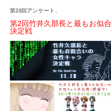
咲-Saki- | にゅいのって / 咲-Saki-臨時アンテナ
(11:50)
咲-Saki-ブログ！～麻雀下手でも咲が好き～ / ブログ名変更のお知らせ
第23回アンケート、
嶺上航路 / ドラフト前日なので中日ドラゴンズのドラフト指名を予想
音を奏でて花が咲く - 咲-Saki- / 浩子「…あっ分かった 恐らくそう
一萬人の麓路() - 咲-Saki- / 咲-Saki- 第193局[竜王] ドラゴンの王と
第2回竹井久部長と最もお似
from A to K / [咲-saki-][麻雀ゲーム]【ゲーム】セガのMJシリーズで2
決定戦
紺フェス - 咲-Saki- / 【越谷SS】とろけそうな日
(15:31)
ユズポニッキ - 咲-Saki- / ☆ #咲実写 ☆告知☆オンライン上映会☆ 
ああ、あの牌？ - 咲-Saki- / シノハユ菰沢中関連(江津・大田)の登場舞
宮守大好き帳 / 告知
(13:04)
麻雀アニメ＆麻雀ゲームあれこれ / 厄介な相手だよ！ あんたは……！！ 
ばるのまーじゃん日和 - 咲-saki- / クリスマス！！そして…
(10:28)
咲めも！ / ニワチョコ、尊い。
(04:23)
ＳＳＳ（咲ＳＳ）感想ブログ / 【SSS】憩 -Kei- 全国編第２２局『流局
ひまじんひまんじ / 読書の秋、と言います故
(08:00)
煌-Subara- - 咲-saki- / シノハユ感想
(13:19)
SYNTH 2006 - 咲 -Saki- / 阿知賀編をドヤ顔に着目しながらまたま
かえんだん - 咲-Saki- / 朱里「そげなこつ私がやっておきますから
Saki-1 グランプリ ～咲ワン～ / しわが誕生することは老化現象だと
木と木と木 - 咲-saki- / 新道寺の本
(00:00)
ヤンデレ・狂気の百合SSブログ / 【咲-Saki-SS：久咲】そして私
迷子の坊やのみちくさ日記 / 【連載感想】宮永照についてのあれこれ
(
私的素敵ジャンク / [咲-Saki-] 咲-Saki-第168局［端緒］感想
(16:58)
麻雀自由帳 - 咲-Saki- / 咲-Saki-第168局[端緒]感想 照-Teru- 