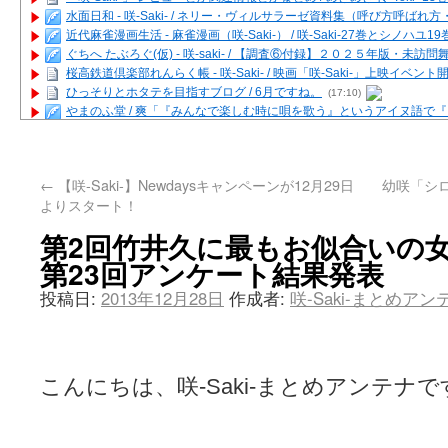
水面日和 - 咲-Saki- / ネリー・ヴィルサラーゼ資料集（呼び方呼ば
近代麻雀漫画生活 - 麻雀漫画（咲-Saki-） / 咲-Saki-27巻とシノハユ
ぐちへ たぶろぐ(仮) - 咲-saki- / 【調査⑥付録】２０２５年版・未訪
桜高鉄道倶楽部れんらく帳 - 咲-Saki- / 映画「咲-Saki-」上映イベン
ひっそりとホタテを目指すブログ / 6月ですね。
(17:10)
やまのふ堂 / 爽「『みんなで楽しむ時に唄を歌う』というアイヌ語で
咲ぱい - 咲-Saki- / 麻雀の卓上を再現するプログラムを公開
(12:58)
俺が読んだSS - 咲-saki- / 末原「小走と同じ大学なんや」爽「へえ！」
とっぽい。 / 咲-Saki- 考察・解説・レビューまとめを更新（Ver.1.1d
←
【咲-Saki-】Newdaysキャンペーンが12月29日
幼咲「シ
咲クラ女子 - 咲-Saki- / 姫松の上重漫ちゃんと演じている伊達朱里紗
よりスタート！
咲スファクション☆タウン - 咲-Saki- / 雀魂咲コラボ！ ガチャ＆キャ
咲ミダレ - 咲-saki- / MJ第14回咲CUP 咲なま他
(11:53)
第2回竹井久に最もお似合いの
はやりの如く☆ - 咲-saki- / 悪いこと【SS】
(06:42)
第23回アンケート結果発表
麻雀雑記あれこれ - 咲 -Saki- / 咲-Saki-キャラが台湾麻雀を打ったら
またの名を咲ブログ - 咲-Saki- / 男体化すると聞いての落書き
(13:32)
投稿日:
2013年12月28日
作成者:
咲-Saki-まとめア
あっちが変 / あっちが変
(08:31)
BBKN BLOG / トップページ（サイトマップ）
(15:00)
あにてつ！ / 千里山に行ってきました（2017年09月）
(06:14)
さくやこのはな - 咲 -saki- / 末の千里のために(咲さんが和ちゃんを招
凡人の私 / ステルス坂こと咲-Saki-5巻表紙の舞台を発見しました
(15:35
こんにちは、咲-Saki-まとめアンテナで
嶺上開花自摸 / Last day of Summer session 1
(13:01)
おもちもちもち - 咲-Saki- / ５・８小林先生の日記更新について
かんむりとかげ - 咲-Saki- / 立先生の更新
(11:32)