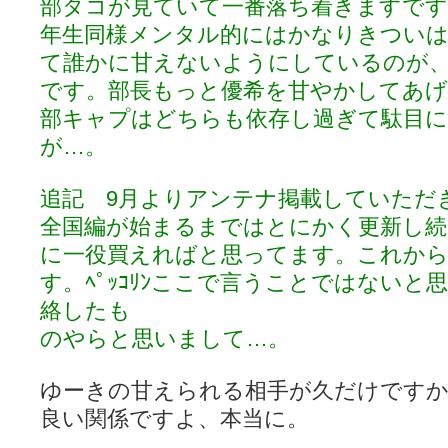
部タコが見ていて一番落ち着きますです
年生同様メンタル的にはかなりきつい
て誰かに甘えないようにしているのが
です。部長もっと優希を甘やかしてあ
部キャプはどちらも依存し過ぎて駄目
が…。
追記 9月よりアンテナ掲載していただ
全国編が始まるまではとにかく更新し続
に一役買えればと思ってます。これか
す。ﾍﾟｯｺﾘﾝここで言うことではない
絡したも
のやらと思いまして…。
ゆーきの甘えられる相手が久だけです
良い関係ですよ、本当に。