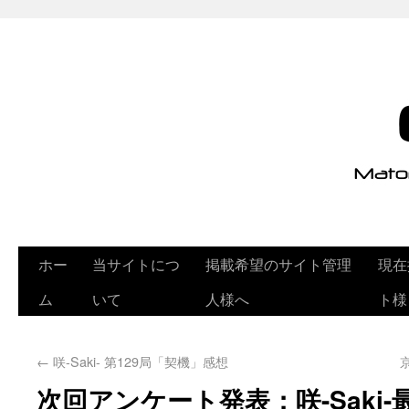
ホー
当サイトにつ
掲載希望のサイト管理
現在
ム
いて
人様へ
ト様
←
咲-Saki- 第129局「契機」感想
次回アンケート発表：咲-Saki