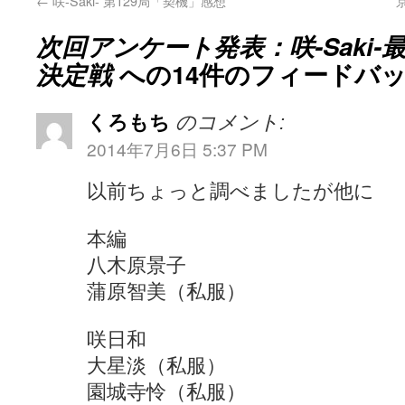
←
咲-Saki- 第129局「契機」感想
次回アンケート発表：咲-Saki
決定戦
への14件のフィードバ
くろもち
のコメント:
2014年7月6日 5:37 PM
以前ちょっと調べましたが他に
本編
八木原景子
蒲原智美（私服）
咲日和
大星淡（私服）
園城寺怜（私服）