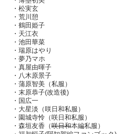
・薄墨初美
・松実玄
・荒川憩
・鶴田姫子
・天江衣
・池田華菜
・瑞原はやり
・夢乃マホ
・真屋由暉子
・八木原景子
・蒲原智美（私服）
・末原恭子(改造後)
・国広一
・大星淡（咲日和私服）
・園城寺怜（咲日和私服）
・森垣友香（
咲日和
本編私服）