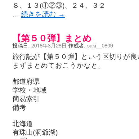
８、１３(①②③)、２４、３２
…
続きを読む
→
【第５０弾】まとめ
投稿日:
2018年3月28日
作成者:
saki__0809
旅行記が【第５０弾】という区切りが良
まずまとめておこうかなと。
都道府県
学校・地域
簡易索引
備考
北海道
有珠山(洞爺湖)