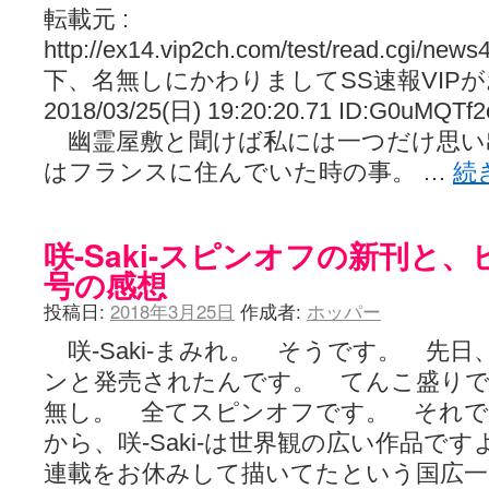
転載元 :
http://ex14.vip2ch.com/test/read.cgi/new
下、名無しにかわりましてSS速報VIP
2018/03/25(日) 19:20:20.71 ID:G0uMQTf2
幽霊屋敷と聞けば私には一つだけ思い
はフランスに住んでいた時の事。 …
続
咲-Saki-スピンオフの新刊と
号の感想
投稿日:
2018年3月25日
作成者:
ホッパー
咲-Saki-まみれ。 そうです。 先
ンと発売されたんです。 てんこ盛りで
無し。 全てスピンオフです。 それ
から、咲-Saki-は世界観の広い作品で
連載をお休みして描いてたという国広一