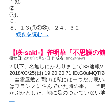
１(①
②
③)、
６、
８、１３(①②③)、２４、３２
…
続きを読む
→
【咲-saki-】雀明華「不思議の
投稿日:
2018年3月27日
作成者:
tmg24news
2:以下、名無しにかわりましてSS速報V
2018/03/25(日) 19:20:20.71 ID:G0uMQTf2
幽霊屋敷と聞けば私には一つだけ思い
はフランスに住んでいた時の事。 当
かぷかとした、地に足のついていない地
→