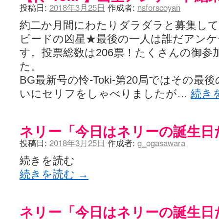
投稿日:
2018年3月25日
作成者:
nsforscoyan
約二か月間にわたりダラダラと募集し
ピードの凶星★最後の一人は誰だアンケ
す。投票総数は206票！たくさんの御参
た。
BG最新号の怜-Toki-第20局ではその
いにセリフをしゃべりましたが…
続き
ネリー「今日はネリーの誕生日
投稿日:
2018年3月25日
作成者:
g_ogasawara
続きを読む
続きを読む
→
ネリー「今日はネリーの誕生日