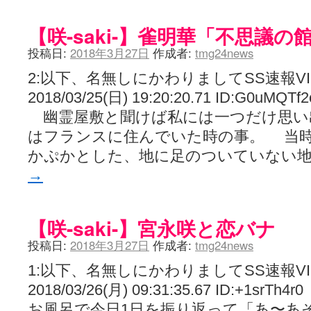
【咲-saki-】雀明華「不思議の
投稿日:
2018年3月27日
作成者:
tmg24news
2:以下、名無しにかわりましてSS速報V
2018/03/25(日) 19:20:20.71 ID:G0uMQTf2
幽霊屋敷と聞けば私には一つだけ思い
はフランスに住んでいた時の事。 当
かぷかとした、地に足のついていない地
→
【咲-saki-】宮永咲と恋バナ
投稿日:
2018年3月27日
作成者:
tmg24news
1:以下、名無しにかわりましてSS速報V
2018/03/26(月) 09:31:35.67 ID:+1srTh4r0
お風呂で今日1日を振り返って「あ〜あ