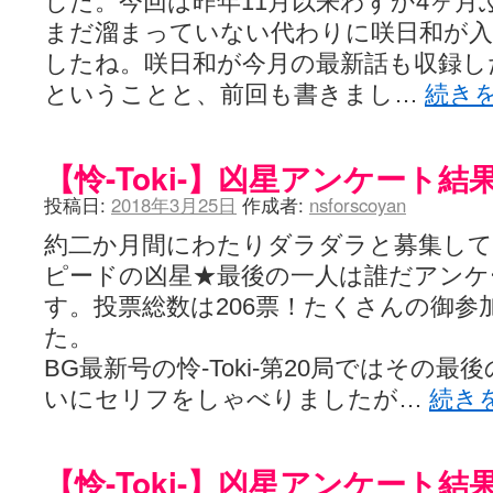
した。今回は昨年11月以来わずか4ヶ月ぶり
まだ溜まっていない代わりに咲日和が
したね。咲日和が今月の最新話も収録し
ということと、前回も書きまし…
続き
【怜-Toki-】凶星アンケート結
投稿日:
2018年3月25日
作成者:
nsforscoyan
約二か月間にわたりダラダラと募集し
ピードの凶星★最後の一人は誰だアンケ
す。投票総数は206票！たくさんの御参
た。
BG最新号の怜-Toki-第20局ではその
いにセリフをしゃべりましたが…
続き
【怜-Toki-】凶星アンケート結