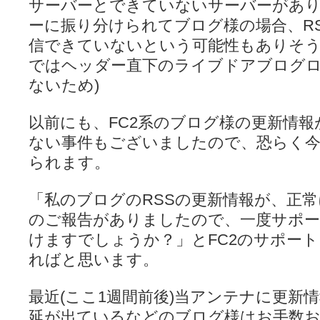
サーバーとできていないサーバーがあ
YUKARI / 【宥菫】 ＳＳ更新とお知らせ 【松実宥誕記念ＳＳ】
(13:
アルカ茄子 / 戒能物怪録 キングとはいったい誰なのか？
(15:24)
ーに振り分けられてブログ様の場合、R
竹ブログ - 咲-Saki- / 【咲-Saki-】ゲームが待ち遠しい件
(05:44)
信できていないという可能性もありそう
SSSSS(-saki-しゃーぷしゅーとしょーとすとーりー) - 咲-saki-
せのたけくらべ - 咲-Saki- / 咲さんのやり方で就活をやってみよう
(03:5
ではヘッダー直下のライブドアブログ
咏-Uta-ブログ編 - 咲-Saki- / 黄色い封筒が届いた(・∀・)
(12:30)
ないため)
チャウチャウちゃうんちゃうん - 咲-Saki- / 吉野の千本桜を見に行きました(2
気分次第。 - 咲-Saki- / シノハユ 第3巻 感想
(07:42)
あこしず日和！ - 咲-Saki- / 咲-Saki-阿知賀編Blu-rayBOX 購入
(01:00)
以前にも、FC2系のブログ様の更新情報
ニワカ王者 / 【アニメ記事】咲-Saki- 立先生のコメントを取り上げる
のよーなのよー - 咲-Saki- / 咲十夜 第四夜
ない事件もございましたので、恐らく
(11:00)
Yaranakya » 咲-Saki- / 国際最萌リーグは園城寺怜ちゃんに一票を入
られます。
おもちがなくてもだいじょうぶ / 咲と照の確執【プリン】
(16:10)
咲-Saki-の舞台が特定されたら、行くしかないでしょ / ブログを引っ
りりーがーる（仮） / 虎姫 カラオケ編っぽい小ネタ
(10:29)
「私のブログのRSSの更新情報が、正
洋榎-youka- / お知らせ
(11:19)
のご報告がありましたので、一度サポ
おっきするー咲ブログ / side-A VS side-B 野球対決
(10:30)
フリテンリーチで流して / 姫松高校についてのいくらかの考察
(09:03)
けますでしょうか？」とFC2のサポー
オレのぞん / 咲さんのお誕生日です （ギリギリ）
(14:58)
ればと思います。
飛鳥の巣 - 咲-Saki- / 咲キャラがギタリストだったら...【風越編】
(15:06
遊び半分 / もうすぐ８月も終わり
(16:03)
咲-Saki-ほんだし / 咲-Saki- 第128局 「涼風」 感想
(11:54)
最近(ここ1週間前後)当アンテナに更新
咲-Saki-麻雀録 / 台風に強そうな咲キャラ
(05:45)
延が出ているなどのブログ様はお手数
君の友達。 / マイ・フェア・レディ
(12:49)