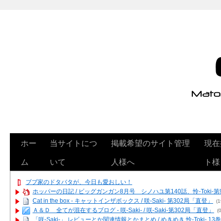
ホー
当サイトにつ
掲載希望のサイト管理
現在
ム
いて
人様へ
ト様
ブブ家のドタバタが、今日も愛おしい！
ホッパーの日記 / ビッグガンガン8月号 シノハユ第140話、怜-Toki-
Cat in the box - キャットインザボックス / 咲-Saki- 第302局「直登」
(1
Ａ＆Ｄ 全てが混在するブログ - 咲-Saki- / 咲-Saki-第302局「直登」
(0
「咲-Saki-」 レビューとか関連情報とかまとめ / めきめき 怜-Toki- 1