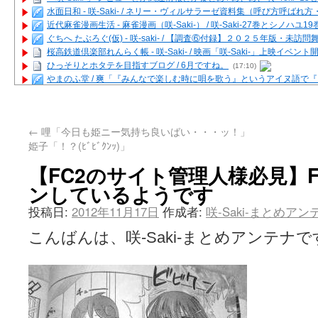
水面日和 - 咲-Saki- / ネリー・ヴィルサラーゼ資料集（呼び方呼ば
近代麻雀漫画生活 - 麻雀漫画（咲-Saki-） / 咲-Saki-27巻とシノハユ
ぐちへ たぶろぐ(仮) - 咲-saki- / 【調査⑥付録】２０２５年版・未訪
桜高鉄道倶楽部れんらく帳 - 咲-Saki- / 映画「咲-Saki-」上映イベン
ひっそりとホタテを目指すブログ / 6月ですね。
(17:10)
やまのふ堂 / 爽「『みんなで楽しむ時に唄を歌う』というアイヌ語で
咲ぱい - 咲-Saki- / 麻雀の卓上を再現するプログラムを公開
(12:58)
俺が読んだSS - 咲-saki- / 末原「小走と同じ大学なんや」爽「へえ！」
とっぽい。 / 咲-Saki- 考察・解説・レビューまとめを更新（Ver.1.1d
←
哩「今日も姫ニー気持ち良いばい・・・ッ！」
咲クラ女子 - 咲-Saki- / 姫松の上重漫ちゃんと演じている伊達朱里紗
姫子「！？(ﾋﾞﾋﾞｸﾝｯ)」
咲スファクション☆タウン - 咲-Saki- / 雀魂咲コラボ！ ガチャ＆キャ
咲ミダレ - 咲-saki- / MJ第14回咲CUP 咲なま他
(11:53)
【FC2のサイト管理人様必見】
はやりの如く☆ - 咲-saki- / 悪いこと【SS】
(06:42)
ンしているようです
麻雀雑記あれこれ - 咲 -Saki- / 咲-Saki-キャラが台湾麻雀を打ったら
またの名を咲ブログ - 咲-Saki- / 男体化すると聞いての落書き
(13:32)
投稿日:
2012年11月17日
作成者:
咲-Saki-まとめア
あっちが変 / あっちが変
(08:31)
BBKN BLOG / トップページ（サイトマップ）
(15:00)
こんばんは、咲-Saki-まとめアンテナで
あにてつ！ / 千里山に行ってきました（2017年09月）
(06:14)
さくやこのはな - 咲 -saki- / 末の千里のために(咲さんが和ちゃんを招
凡人の私 / ステルス坂こと咲-Saki-5巻表紙の舞台を発見しました
(15:35
嶺上開花自摸 / Last day of Summer session 1
(13:01)
おもちもちもち - 咲-Saki- / ５・８小林先生の日記更新について
かんむりとかげ - 咲-Saki- / 立先生の更新
(11:32)