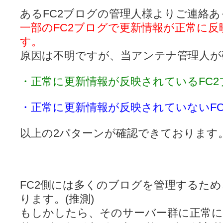
LAT. 39°20' N - 咲-Saki- / 永水航路 3 - 霧島の姫は、深山幽谷
あるFC2ブログの管理人様よりご連絡
エトピリカ!! - 咲-saki- / 咲-Saki-16巻 シノハユ7巻表紙予想
(11:05)
一部のFC2ブログで更新情報が正常に
ニワカSakiファンの部屋 - 咲-Saki- / 咲の実写化について（再）
(15:15)
低姿勢ニワカの麻雀 / マイナーカップリングSS感想
(07:31)
す。
Hinamado blog - 咲-Saki- / リハビリテーション
(04:56)
原因は不明ですが、当アンテナ管理人が
咲ワン・neo[仮] / 私事。
(01:19)
EL HOLAZO - 咲-Saki- / 吉野から上り方面の帰り道、亀山JCT-四日
何の変哲もない咲の地名紹介 / 小鍛治さんが通っていた小学校 茨城
・正常に更新情報が反映されているFC2
咲-Saki-.長野編をにょろんと見てみるブログ - 咲-Saki- / 第143局[応変]
まったり咲SS他ブログ - 咲-Saki- / 照と洋榎のANN第9回
(09:00)
咲-Saki-カツゲン備忘録 / 咲-Saki-154局 【奮起】 マジかー！
(13:30)
・正常に更新情報が反映されていないFC
百合っぽいぶろぐ - 咲-Saki- / シノハユ the down of age 5巻
(06:32)
あかどる日和 - 咲-saki- / 【今回は考察ではなく】原村和-のどっ
妥当麻雀界ブログ / コミックマーケット８９に参加します
以上の2パターンが確認できております
(11:00)
咲-saki-速報 / 一時休止のお知らせ
(08:26)
ふわふわな記憶 / 1
(16:20)
咲っ考 / 何故咲は大将で、照は先鋒なのか？
(15:20)
Danas je lep dan. / [咲-Saki-]もしインターハイのルールが鷲巣麻雀
ぴゅーく☆すてっぷ - 咲-Saki- / ブログ終了のお知らせ
(12:51)
FC2側には多くのブログを管理するた
What You Mean ? - 咲-Saki- / 第2回清澄エリア聖地巡礼ツアーレポート
左を向いて » 咲-saki- / 【シノハユ】第26話「一別以来」/咲日和・阿知賀
ります。(推測)
primary colors / 久誕イエ～～～～～～イ！！！！！！
(10:16)
もしかしたら、そのサーバー群に正常に
乱れ雪月花 - 咲-Saki- / ブログ終了のお知らせ：今までありがとうご