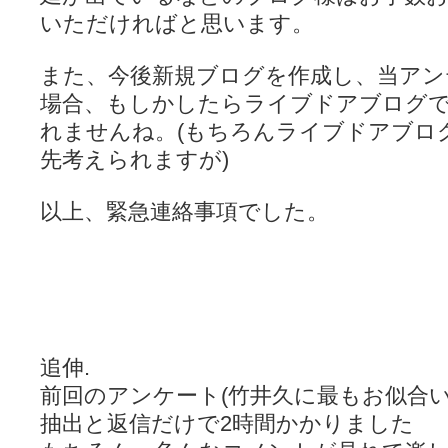
ぽっこぬ / 咲絵ログ2
(15:21)
いただければと思います。
妄言郷 / 咲-Saki- 第129局「契機」感想
(16:01)
咲-Saki-のてきとう考察 - 咲-Saki- / 記事紹介：書け麻に参加でさ
嶺上かいほー - 咲-saki- / (7/1日分)dreamscapeが更新していました
(14:
また、今後新規ブログを作成し、当アン
アニメを見ながらダラダラと就活をする - 咲-saki- / はるたんイェイ(≧∇≦
場合、もしかしたらライブドアブログ
白い物置 / 咲-Saki- Best Album ～Anthology～を買いました
(00:24)
らぎこのだらだら日記帳 - 咲 -saki- / 咲アンテナ杯お疲れ様でした(半ギ
れませんね。(もちろんライブドアブロ
考える凡人 / [咲-Saki-]姉帯豊音の能力考察―暦占という仮説―
(04:47)
先考えられますが)
まいるーむ / よく分かる、有珠山高校！（キャラについてひたすら語る
プンスコ！ 野依日和！ - 咲-Saki- / 小蒔「渚のあわあわダブリィレ
Ethanの色々ゆるじゃん不敗神話 - 咲-Saki- / 哲学的に考えてみる園
以上、緊急連絡事項でした。
幸咲良し / コメ返しその他
(08:27)
咲の仮blog / 和ちゃん
(12:02)
もれ日和 / 一ちゃんのフィギュアと聞いたので
(08:30)
読んだらそのままトイレで流して / 【今週の末原ちゃん】咲-Saki- 全
世紀末麻雀ブログ-じゃんキチ！ / 【咲-saki-】穏乃の良さを俺が「あ」か
すばらな人生 / 全国編終了！ ところで、すばら先輩はどれくらい出
ハッちゃんの四喜和 - 咲-Saki- / 咲-Saki-全国編 第13話 最終回かぁ
音楽と、人生と、 咲-saki-と。 - 咲-Saki- / こっそり休止、こっそり
追伸.
ぐりーん哩 - 咲-Saki- / ネリー「ネリーはお金が要るの」
(15:00)
前回のアンケート(竹井久に最もお似合い
花鳥風月 - 咲-Saki- / やえたんイェイ～
(06:09)
電波天文学 - 咲-Saki- / BOOTH
(15:19)
抽出と返信だけで2時間かかりました
Powered by livedoor 相互RSS