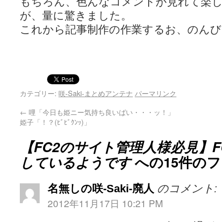
もちろん、色んなコメントが見れて楽し
が、量に驚きました。
これから記事制作の作業するお、のん
カテゴリー:
咲-Saki-まとめアンテナ
パーマリンク
←
哩「今日も姫ニー気持ち良いばい・・・ッ！」
姫子「！？(ﾋﾞﾋﾞｸﾝｯ)」
【FC2のサイト管理人様必見】F
しているようです
への15件の
名無しの咲-Saki-廃人
のコメント:
2012年11月17日 10:21 PM