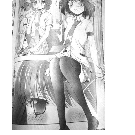
咲-Saki- | にゅいのって / 咲-Saki-臨時アンテナ
(11:50)
咲-Saki-ブログ！～麻雀下手でも咲が好き～ / ブログ名変更のお知らせ
嶺上航路 / ドラフト前日なので中日ドラゴンズのドラフト指名を予想
音を奏でて花が咲く - 咲-Saki- / 浩子「…あっ分かった 恐らくそう
一萬人の麓路() - 咲-Saki- / 咲-Saki- 第193局[竜王] ドラゴンの王と
from A to K / [咲-saki-][麻雀ゲーム]【ゲーム】セガのMJシリーズで2
紺フェス - 咲-Saki- / 【越谷SS】とろけそうな日
(15:31)
ユズポニッキ - 咲-Saki- / ☆ #咲実写 ☆告知☆オンライン上映会☆ 
ああ、あの牌？ - 咲-Saki- / シノハユ菰沢中関連(江津・大田)の登場舞
宮守大好き帳 / 告知
(13:04)
麻雀アニメ＆麻雀ゲームあれこれ / 厄介な相手だよ！ あんたは……！！ 
ばるのまーじゃん日和 - 咲-saki- / クリスマス！！そして…
(10:28)
咲めも！ / ニワチョコ、尊い。
(04:23)
ＳＳＳ（咲ＳＳ）感想ブログ / 【SSS】憩 -Kei- 全国編第２２局『流局
ひまじんひまんじ / 読書の秋、と言います故
(08:00)
煌-Subara- - 咲-saki- / シノハユ感想
(13:19)
SYNTH 2006 - 咲 -Saki- / 阿知賀編をドヤ顔に着目しながらまたま
かえんだん - 咲-Saki- / 朱里「そげなこつ私がやっておきますから
Saki-1 グランプリ ～咲ワン～ / しわが誕生することは老化現象だと
木と木と木 - 咲-saki- / 新道寺の本
(00:00)
ヤンデレ・狂気の百合SSブログ / 【咲-Saki-SS：久咲】そして私
迷子の坊やのみちくさ日記 / 【連載感想】宮永照についてのあれこれ
(
私的素敵ジャンク / [咲-Saki-] 咲-Saki-第168局［端緒］感想
(16:58)
麻雀自由帳 - 咲-Saki- / 咲-Saki-第168局[端緒]感想 照-Teru- 