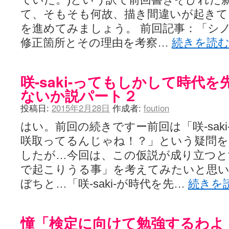
て、そもそも何故、描き間違いが起きて
を進めてみましょう。 前回記事：「シ
修正箇所とその理由を考察…
続きを読
咲-saki-ってもしかして時代
ないか説パート２
投稿日:
2015年2月28日
作成者:
foution
はい。前回の続きですー前回は「咲-sak
咲取ってるんじゃね！？」という疑問を
したが…今回は、この仮説が成り立つと
で起こりうる事」を考えてみたいと思い
ぼちと…「咲-saki-が時代を先…
続きを
憧「検定に向けて勉強するわよ