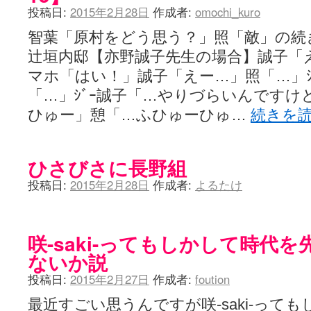
投稿日:
2015年2月28日
作成者:
omochi_kuro
智葉「原村をどう思う？」照「敵」の続
辻垣内邸【亦野誠子先生の場合】誠子「
マホ「はい！」誠子「えー…」照「…」ｼﾞ
「…」ｼﾞｰ誠子「…やりづらいんですけ
ひゅー」憩「…ふひゅーひゅ…
続きを
ひさびさに長野組
投稿日:
2015年2月28日
作成者:
よるたけ
咲-saki-ってもしかして時代
ないか説
投稿日:
2015年2月27日
作成者:
foution
最近すごい思うんですが咲-saki-って