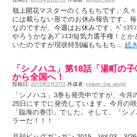
嶺上開花マスターのくろもちです。久
には載らない形でのお休み報告です。毎
なのですが、今週はお休みです。ﾍﾟｯｺﾘ
やろうかなあﾌﾟﾝｽｺ!短気力選手権！と
いたのですが現状特別編もちもち…
続
「シノハユ」第18話「湯町の
から全国へ！
投稿日:
2015年2月27日
作成者:
inoken_the_world
「シノハユ」3巻も発売中ですが、今月
25日にすでに発売しています。今月の
「臨海の巻①」でした。そして、「シノ
ラーだ！！！
月刊ビッグガンガン 2015 Vol.03 3/26号pos