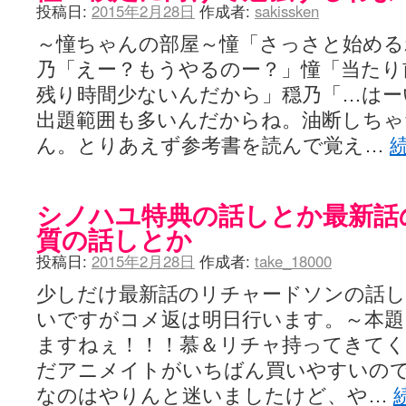
投稿日:
2015年2月28日
作成者:
sakissken
～憧ちゃんの部屋～憧「さっさと始めるわ
乃「えー？もうやるのー？」憧「当たり
残り時間少ないんだから」穏乃「…はー
出題範囲も多いんだからね。油断しちゃ
ん。とりあえず参考書を読んで覚え…
シノハユ特典の話しとか最新話
質の話しとか
投稿日:
2015年2月28日
作成者:
take_18000
少しだけ最新話のリチャードソンの話し
いですがコメ返は明日行います。～本
ますねぇ！！！慕＆リチャ持ってきてく
だアニメイトがいちばん買いやすいの
なのはやりんと迷いましたけど、や…