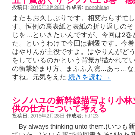
投稿日:
2015年2月28日
作成者:
monohisag
またもお久しぶりです。相変わらず忙
す。恒例の裏表紙と表紙の折り返しのそ
じを…といきたいんですが、今回は2巻
た。というわけで今回は割愛です。今巻
はやりんが主役ですよ。はやりんがど
をしているのかという背景が描かれて
の衝撃始まり方、まふふ入院…あっ…な
すね。元気をえた
続きを読む
→
シノハユの新幹線描写より小林
供の仕方について考える
投稿日:
2015年2月28日
作成者:
htt123
By always thinking unto them
ていた。)という訳で前回書きそびれた