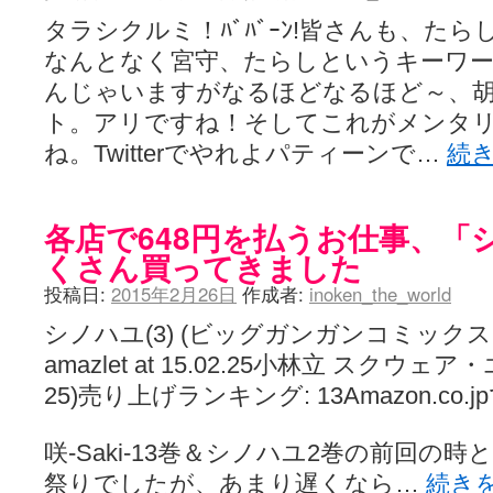
タラシクルミ！ﾊﾞﾊﾞｰﾝ!皆さんも、た
なんとなく宮守、たらしというキーワ
んじゃいますがなるほどなるほど～、
ト。アリですね！そしてこれがメンタ
ね。Twitterでやれよパティーンで…
続
各店で648円を払うお仕事、「
くさん買ってきました
投稿日:
2015年2月26日
作成者:
inoken_the_world
シノハユ(3) (ビッグガンガンコミックススーパ
amazlet at 15.02.25小林立 スクウェア・
25)売り上げランキング: 13Amazon.co
咲-Saki-13巻＆シノハユ2巻の前回の
祭りでしたが、あまり遅くなら…
続き