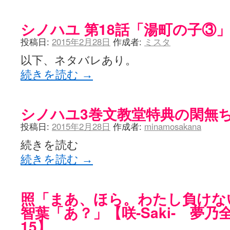
シノハユ 第18話「湯町の子③
投稿日:
2015年2月28日
作成者:
ミスタ
以下、ネタバレあり。
続きを読む
→
シノハユ3巻文教堂特典の閑無
投稿日:
2015年2月28日
作成者:
minamosakana
続きを読む
続きを読む
→
照「まあ、ほら。わたし負けな
智葉「あ？」【咲-Saki- 夢乃
15】