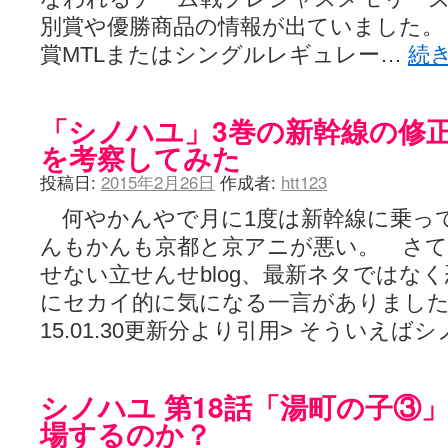
別賞や優勝商品の情報が出ていました。『咲
賞MTLまたはシングルレギュレー…
続
「シノハユ」3巻の新幹線の修
を考察してみた
投稿日:
2015年2月26日
作成者:
htt123
何やかんやで月に1度は新幹線に乗っ
んもかんも京都と京アニが悪い。 さ
せない立せんせblog、最新ネタではな
にセカイ的に気になる一言がありました。dr
15.01.30更新分より引用> そういえば
シノハユ 第18話「湯町の子③
場するのか？