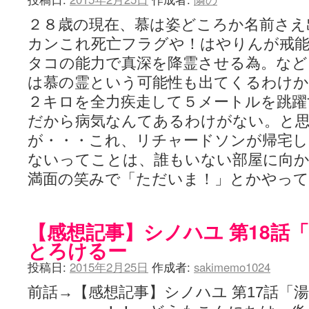
２８歳の現在、慕は姿どころか名前さえ
カンこれ死亡フラグや！はやりんが戒
タコの能力で真深を降霊させる為。など
は慕の霊という可能性も出てくるわけ
２キロを全力疾走して５メートルを跳躍
だから病気なんてあるわけがない。と
が・・・これ、リチャードソンが帰宅
ないってことは、誰もいない部屋に向
満面の笑みで「ただいま！」とかやってる
【感想記事】シノハユ 第18話
とろけるー
投稿日:
2015年2月25日
作成者:
sakimemo1024
前話→【感想記事】シノハユ 第17話「