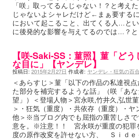
「咲」取ってるんじゃない！？と考えた
じゃないよシャレだけど←まぁ要するに、咲
において起こること、出てくる人…とい
に後発的な影響を与えてるのでは…？
【咲-Saki-SS：菫照】菫「
な目に」【ヤンデレ】
投稿日:
2015年2月27日
作成者:
ヤンデレ・狂気の百合
＜あらすじ＞菫「以下の作品の私達視点
た部分を補完するような話」（咲「あな
望」）＜登場人物＞宮永咲,竹井久,弘世菫
＞・狂気（重度）・共依存（重度）・ヤ
他＞※当ブログ内でも屈指の重苦しさで
意を。※注意！！ 宮永咲が重度の犯罪
度の原作改変を許せない方、 Ｓｉｄｅ