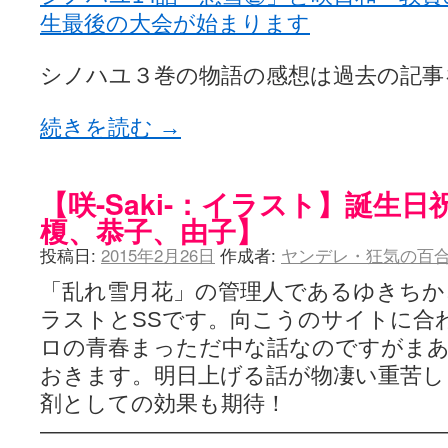
生最後の大会が始まります
シノハユ３巻の物語の感想は過去の記事
続きを読む
→
【咲-Saki-：イラスト】誕生
榎、恭子、由子】
投稿日:
2015年2月26日
作成者:
ヤンデレ・狂気の百合
「乱れ雪月花」の管理人であるゆきちか
ラストとSSです。向こうのサイトに合
ロの青春まっただ中な話なのですがま
おきます。明日上げる話が物凄い重苦し
剤としての効果も期待！
——————————————————