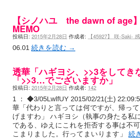
【シノハユ the dawn of ag
MEMO
投稿日:
2015年2月28日
作成者:
【45927】 咲-Saki- 
06.01
続きを読む
→
透華「ハギヨシ、>>3をしてき
「>>3…でございますか」
投稿日:
2015年2月28日
作成者:
142
1 ： ◆3/05LwlfUY 2015/02/21(土) 22:09
華「代わりと言っては何ですが、帰って
げますわ」 ハギヨシ（執事の身たる私
である、ゆえにこれを拒否する事は不可
こまりました。行ってまいります」
続