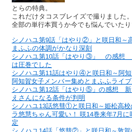
とらの特典。
これだけタコスブレイズで撮りました
全部の単行本買うか今でも悩んでいたり
シノハユ第9話「はやり②」と咲日和
まふふの体調がかなり深刻
シノハユ第10話「はやり③」 の感想
は圧巻でした
シノハユ第11話はやり④と咲日和～阿
阿知賀女子メンバー集めとまふふライブ
シノハユ第12話「はやり⑤」の感想 
えさんになる条件が判明
シノハユ13話悠彗①と咲日和～姫松高校
ラ悠慧ちゃん可愛い！ 咲14巻来年7月に
定
シノハユ14話「悠彗②」と咲日和～敦