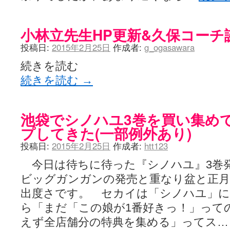
小林立先生HP更新&久保コーチ
投稿日:
2015年2月25日
作成者:
g_ogasawara
続きを読む
続きを読む
→
池袋でシノハユ3巻を買い集め
プしてきた(一部例外あり)
投稿日:
2015年2月25日
作成者:
htt123
今日は待ちに待った『シノハユ』3巻
ビッグガンガンの発売と重なり盆と正月
出度さです。 セカイは「シノハユ」に
ら「まだ「この娘が1番好きっ！」って
えず全店舗分の特典を集める」ってス