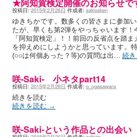
★阿知賀検定開催のお知らせで
投稿日:
2015年2月26日
作成者:
sakissken
ゆきちかです。数多くの皆さまに参加い
たが、早くも第2弾をやっちゃいます！
「阿知賀検定」！！前回の反省点を踏ま
を抑えめにしようかと思っています。
(○○は何個あった？等)の質問は出…
続き
咲-Saki- 小ネタpart14
投稿日:
2015年2月26日
作成者:
g_ogasawara
続きを読む
続きを読む
→
咲-Saki-という作品との出会い
投稿日:
2015年2月26日
作成者:
achiga