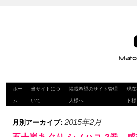
ホー
当サイトにつ
掲載希望のサイト管理
現在
ム
いて
人様へ
ト様
月別アーカイブ:
2015年2月
五十嵐あぐり シノハユ 3巻 感