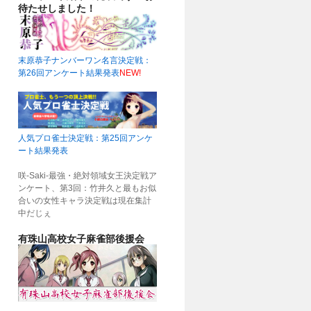
待たせしました！
末原恭子ナンバーワン名言決定戦：
第26回アンケート結果発表
NEW!
人気プロ雀士決定戦：第25回アンケ
ート結果発表
咲-Saki-最強・絶対領域女王決定戦ア
ンケート、第3回：竹井久と最もお似
合いの女性キャラ決定戦は現在集計
中だじぇ
有珠山高校女子麻雀部後援会