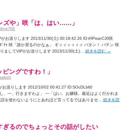
レズや」咲「は、はい……」
pdmx702
ます 2013/11/30(土) 00:18:42.26 ID:tHPwarCJ0咲
ｶﾞﾁｬ 咲「誰か居るのかなぁ」 ギィィィィィィ バタン！ パチン 咲
してVIPがお送りします 2013/11/30(土)…
続きを読む
→
ッピングですわ！」
sakich
ます 2012/10/02 00:41:27 ID:SOcDLblt0
し、一、行きますわよ」 一「はい、お嬢様。最近はよく行かれま
敬語を使わないようにとあれほど言ってるではありませ…
続きを読
すぎるのでちょっとその話がしたい