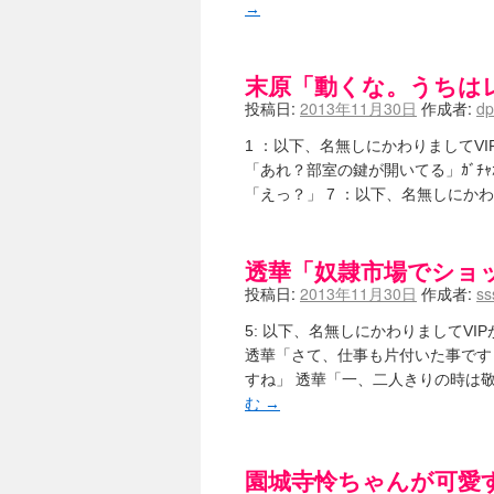
→
末原「動くな。うちは
投稿日:
2013年11月30日
作成者:
d
1 ：以下、名無しにかわりましてVIPがお送りし
「あれ？部室の鍵が開いてる」ｶﾞﾁｬ
「えっ？」 7 ：以下、名無しにかわりま
透華「奴隷市場でショ
投稿日:
2013年11月30日
作成者:
ss
5: 以下、名無しにかわりましてVIPがお送りし
透華「さて、仕事も片付いた事です
すね」 透華「一、二人きりの時は
む
→
園城寺怜ちゃんが可愛