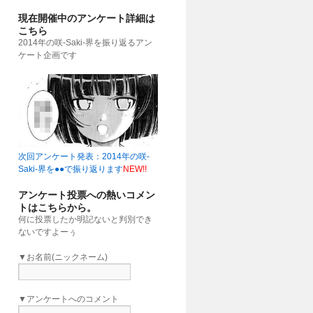
現在開催中のアンケート詳細は
こちら
2014年の咲-Saki-界を振り返るアン
ケート企画です
次回アンケート発表：2014年の咲-
Saki-界を●●で振り返ります
NEW!!
アンケート投票への熱いコメン
トはこちらから。
何に投票したか明記ないと判別でき
ないですよーぅ
▼お名前(ニックネーム)
▼アンケートへのコメント