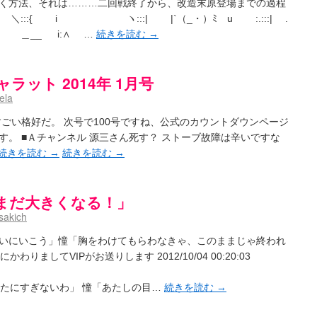
く方法、それは………二回戦終了から、改造末原登場までの過程
/ ＼:::{ i ヽ:::| |`（_・）ﾐ u :.:::| .
| し ＿__ i:∧ …
続きを読む
→
ット 2014年 1月号
ela
ごい格好だ。 次号で100号ですね、公式のカウントダウンページ
。 ■Ａチャンネル 源三さん死す？ ストーブ故障は辛いですな
続きを読む
→
続きを読む
→
まだ大きくなる！」
sakich
いにいこう」憧「胸をわけてもらわなきゃ、このままじゃ終われ
りましてVIPがお送りします 2012/10/04 00:20:03
戻ったにすぎないわ」 憧「あたしの目…
続きを読む
→