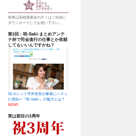
有珠山高校後援会の方々はご自由に
ダウンロードしてお使い下さい。
第3回：咲-Saki-まとめアンテ
ナ杯で司会進行の仕事とか依頼
してもいいんですかね？
OLタレント坪井安奈が麻雀にハマっ
た理由ー『咲-Saki-』の魅力とは？
NEW!!
実は節目の3周年