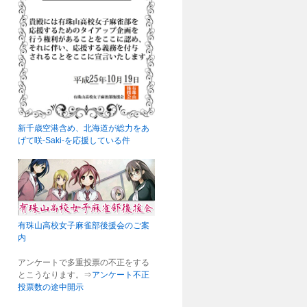
新千歳空港含め、北海道が総力をあ
げて咲-Saki-を応援している件
有珠山高校女子麻雀部後援会のご案
内
アンケートで多重投票の不正をする
とこうなります。⇒
アンケート不正
投票数の途中開示