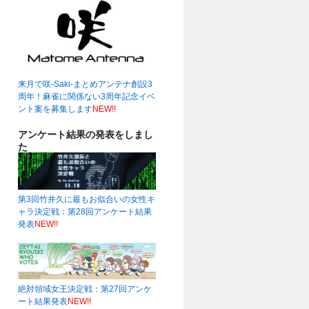
来月で咲-Saki-まとめアンテナ創設3
周年！麻雀に関係ない3周年記念イベ
ント案を募集します
NEW!!
アンケート結果の発表をしまし
た
第3回竹井久に最もお似合いの女性キ
ャラ決定戦：第28回アンケート結果
発表
NEW!!
絶対領域女王決定戦：第27回アンケ
ート結果発表
NEW!!