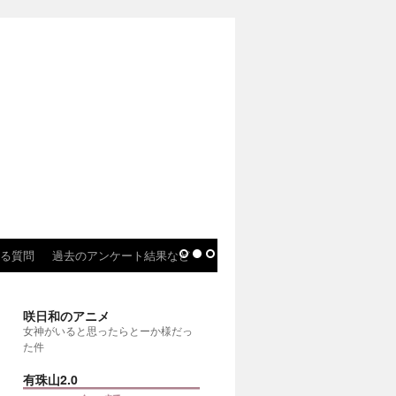
る質問
過去のアンケート結果など
咲日和のアニメ
女神がいると思ったらとーか様だっ
た件
有珠山2.0