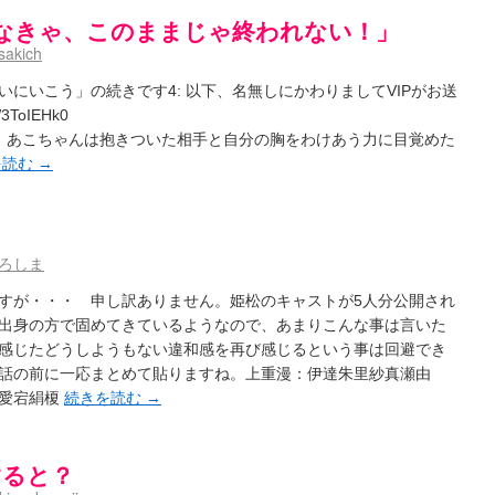
なきゃ、このままじゃ終われない！」
sakich
にいこう」の続きです4: 以下、名無しにかわりましてVIPがお送
3ToIEHk0
じ あこちゃんは抱きついた相手と自分の胸をわけあう力に目覚めた
を読む
→
ろしま
すが・・・ 申し訳ありません。姫松のキャストが5人分公開され
出身の方で固めてきているようなので、あまりこんな事は言いた
感じたどうしようもない違和感を再び感じるという事は回避でき
話の前に一応まとめて貼りますね。上重漫：伊達朱里紗真瀬由
水愛宕絹榎
続きを読む
→
すると？