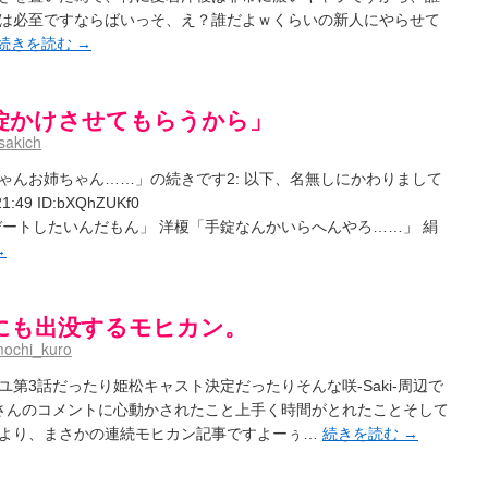
は必至ですならばいっそ、え？誰だよｗくらいの新人にやらせて
続きを読む
→
錠かけさせてもらうから」
sakich
ゃんお姉ちゃん……」の続きです2: 以下、名無しにかわりまして
:49 ID:bXQhZUKf0
デートしたいんだもん」 洋榎「手錠なんかいらへんやろ……」 絹
→
にも出没するモヒカン。
ochi_kuro
第3話だったり姫松キャスト決定だったりそんな咲-Saki-周辺で
さんのコメントに心動かされたこと上手く時間がとれたことそして
より、まさかの連続モヒカン記事ですよーぅ…
続きを読む
→