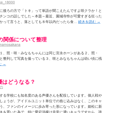
ke_18000
に後ろの方で「トキ」って単語が聞こえたんですよ咲クラか！と
チンコの話しでした～本題～最近、園城寺怜が可愛すぎる狂った
かって言うと、落としても８年以内だったら食…
続きを読む
→
の関係について整理
inamosakana
１、照・咲・みなもちゃんには同じ宮永ホーンがある２、照・
と整列して写真を撮っている３、咲とみなもちゃんは幼い頃に桟
む
→
優はどうなる？
の
する学校にも知名度のある声優さんを配役しています。個人戦や
しょうが、アイドルユニット単位での捻じ込みはなく、このキャ
う、ファンのイメージに歩み寄った形になっています。姫松に新
きを置いた為で、特に愛宕洋榎は非常に濃いキャラですから、誰