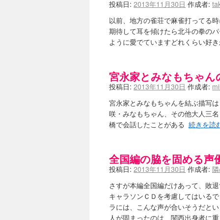
投稿日:
2013年11月30日
作成者:
ta
以前、地方の雀荘で麻雀打ってる時
期待して耳を傾けたら北斗の拳のパ
ように愛でていますどれくらい好き
宮永家とみなもちゃん
投稿日:
2013年11月30日
作成者:
m
宮永家とみなもちゃんを結ぶ描写は
咲・みなもちゃん、その他大人三名
橋で会話したことがある
続きを読
全国編の脇を固める声
投稿日:
2013年11月30日
作成者:
隣
さすが本編全国編だけあって、敗退
キャラソンＣＤを考慮してはいるで
ラには、こんな声が合いそうだとい
人が固まったのは、関西出身者に重