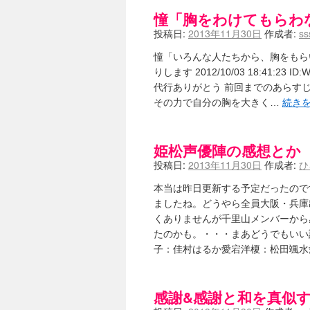
憧「胸をわけてもらわ
投稿日:
2013年11月30日
作成者:
ss
憧「いろんな人たちから、胸をもらい
りします 2012/10/03 18:41:23 ID:W
代行ありがとう 前回までのあらす
その力で自分の胸を大きく…
続き
姫松声優陣の感想とか
投稿日:
2013年11月30日
作成者:
ひ
本当は昨日更新する予定だったので
ましたね。どうやら全員大阪・兵庫
くありませんが千里山メンバーから
たのかも。・・・まあどうでもいい
子：佳村はるか愛宕洋榎：松田颯
感謝&感謝と和を真似