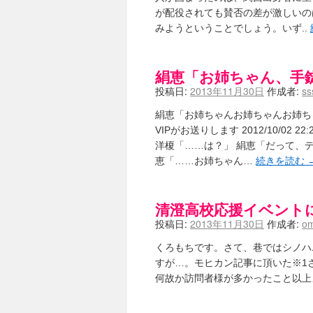
が配役されても賛否の差が激しいの
みようということでしょう。いず..
絹恵「お姉ちゃん、手
投稿日:
2013年11月30日
作成者:
ss
絹恵「お姉ちゃんお姉ちゃんお姉ち
VIPがお送りします 2012/10/02 22:21
洋榎「……は？」 絹恵「だって、
恵「……お姉ちゃん…
続きを読む
清澄高校応援イベント
投稿日:
2013年11月30日
作成者:
om
くろもちです。さて、巷ではシノハユ
すが…。モヒカン記事に頂いた※1
何故か訪問者様が多かったこと以上