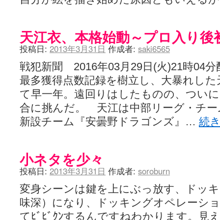
天江衣、本格始動～プロ入り後
投稿日:
2013年3月31日
作成者:
saki6565
戦犯新聞 2016年03月29日(火)21時
最多獲得点数記録を樹立し、大暴れした
て早一年。遠回りはしたものの、ついに
合に挑んだ。 天江は中部リーグ・チー
新設チーム『安曇野ドラゴンズ』…
続
小ネタを少々
投稿日:
2013年3月31日
作成者:
soroburn
変身シーンは鍵を上にぶっ放す、ドッ
味深）になり、ドッキングオペレーシ
てﾋﾞﾋﾞｸﾝするんですねわかります。