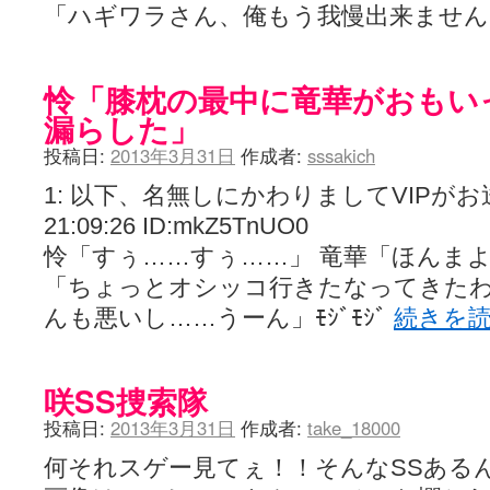
「ハギワラさん、俺もう我慢出来ませ
怜「膝枕の最中に竜華がおもい
漏らした」
投稿日:
2013年3月31日
作成者:
sssakich
1: 以下、名無しにかわりましてVIPがお送りし
21:09:26 ID:mkZ5TnUO0
怜「すぅ……すぅ……」 竜華「ほんまよ
「ちょっとオシッコ行きたなってきたわ
んも悪いし……うーん」ﾓｼﾞﾓｼﾞ
続きを
咲SS捜索隊
投稿日:
2013年3月31日
作成者:
take_18000
何それスゲー見てぇ！！そんなSSある