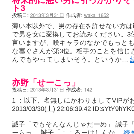
ト3
投稿日:
2013年3月31日
作成者:
waka_1852
薄い本以外で、男の存在を許せない方はi
で男を女に変換してお読みください。3
言いますが、咲キャラのなかでもっと
な塞ぐさんが第3位。相手のことを信じ
んでもやってしまいそう。というか…
亦野「せーこっ」
投稿日:
2013年3月31日
作成者:
142
1 ：以下、名無しにかわりましてVIPが
2013/03/30(土) 22:06:39.42 ID:sYtY9hYK
誠子「でもそんなんじゃだーめ」 誠子
ーらっ」 誠子「こころーはしんか…
続