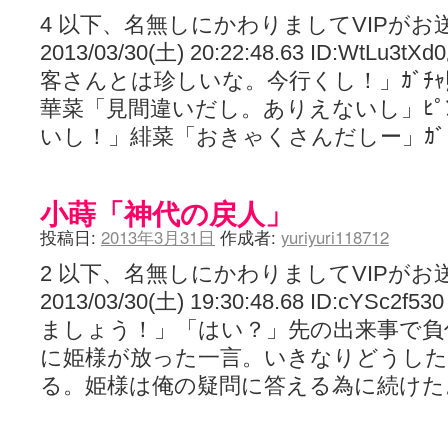
4 以下、名無しにかわりましてVIPがお
2013/03/30(土) 20:22:48.63 ID:WtLu
客さんとは珍しいな。今行くし！」ｶﾞﾁｬ
華菜「見間違いだし。ありえないし」ﾋﾟﾝ
いし！」緋菜「おきゃくさんだしー」ｶ
小蒔「神代の戻人」
投稿日:
2013年3月31日
作成者:
yuriyuri118712
2 以下、名無しにかわりましてVIPがお
2013/03/30(土) 19:30:48.68 ID:cY
ましょう！」「はい？」先の出来事で負
に姫様が放った一言。いきなりどうし
る。姫様は俺の疑問に答える為に続け