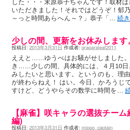
した・・・末原恭子ちゃんです！取材は
いただきました！それではどうぞ！郁
～っと時間あらへん～？」恭子「…
続
少しの間、更新をお休みします
投稿日:
2013年3月31日
作成者:
graparaleaf2011
ええと……ゆうべはお騒がせしました
き……少しの間、具体的には、４月10
みしたいと思います。というのも、理由
が終わらねえ！ はい。今日、かろうじ
すけど、どうやらその数学に時間を…
【麻雀】咲キャラの選抜チーム
編)
投稿日:
2013年3月31日
作成者:
mippo_captain