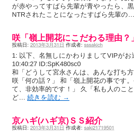
が赤やってすばら先輩が青やったら、黒
NTRされたことになったすばら先輩の
咲「嶺上開花にこだわる理由？
投稿日:
2013年3月31日
作成者:
sssakich
1: 以下、名無しにかわりましてVIPがお送りし
10:40:27 ID:SpK480sc0
和「どうして宮永さんは、あんな打ち
咲「何の話？」 和「嶺上開花の事です
て、非効率的です！」 久「私も人のこ
ど…
続きを読む
→
京ハギ(ハギ京)ＳＳ紹介
投稿日:
2013年3月31日
作成者:
saki21719501