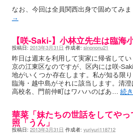
なお、今回は全員関西出身で固めてみ
→
【咲-Saki-】小林立先生は臨海
投稿日:
2013年3月31日
作成者:
sinononu21
昨日は週末を利用して実家に帰省してい
京の江東区なのですが、区内には咲-Sak
地がいくつか存在します。私が知る限り
臨海・越中島がそれに該当します。清澄
高校名、門前仲町はワハハのばあ…
続
華菜「妹たちの世話をしてやっ
照「うん」
投稿日:
2013年3月31日
作成者:
yuriyuri118712