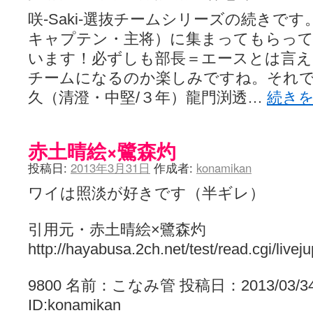
咲-Saki-選抜チームシリーズの続きで
キャプテン・主将）に集まってもらっ
います！必ずしも部長＝エースとは言
チームになるのか楽しみですね。それ
久（清澄・中堅/３年）龍門渕透…
続き
赤土晴絵×鷺森灼
投稿日:
2013年3月31日
作成者:
konamikan
ワイは照淡が好きです（半ギレ）
引用元・赤土晴絵×鷺森灼
http://hayabusa.2ch.net/test/read.cgi/live
9800 名前：こなみ管 投稿日：2013/03/34(木)
ID:konamikan