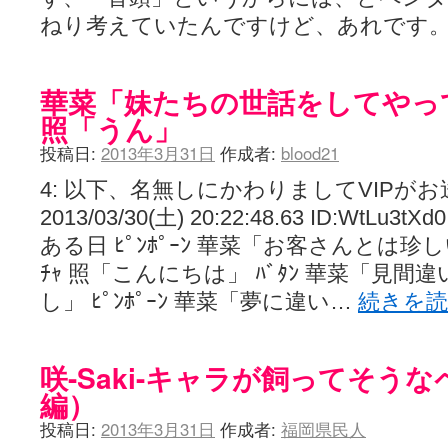
ねり考えていたんですけど、あれです
華菜「妹たちの世話をしてやっ
照「うん」
投稿日:
2013年3月31日
作成者:
blood21
4: 以下、名無しにかわりましてVIPが
2013/03/30(土) 20:22:48.63 ID:WtLu3tXd0
ある日 ﾋﾟﾝﾎﾟｰﾝ 華菜「お客さんとは珍
ﾁｬ 照「こんにちは」 ﾊﾞﾀﾝ 華菜「見
し」 ﾋﾟﾝﾎﾟｰﾝ 華菜「夢に違い…
続きを
咲-Saki-キャラが飼ってそう
編）
投稿日:
2013年3月31日
作成者:
福岡県民人