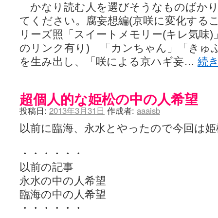
かなり読む人を選びそうなものばかり
てください。腐妄想編(京咲に変化する
リーズ照「スイートメモリー(キレ気味)
のリンク有り) 「カンちゃん」「きゅ
を生み出し、「咲による京ハギ妄…
続
超個人的な姫松の中の人希望
投稿日:
2013年3月31日
作成者:
aaaisb
以前に臨海、永水とやったので今回は姫
・・・・・・
以前の記事
永水の中の人希望
臨海の中の人希望
・・・・・・