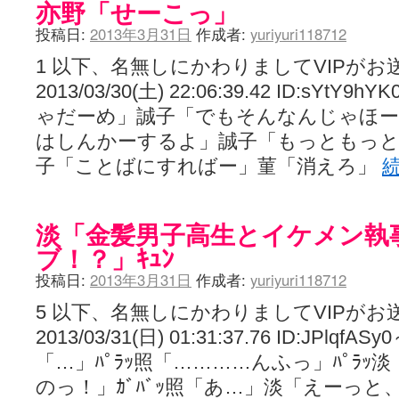
亦野「せーこっ」
投稿日:
2013年3月31日
作成者:
yuriyuri118712
1 以下、名無しにかわりましてVIPがお
2013/03/30(土) 22:06:39.42 ID:s
ゃだーめ」誠子「でもそんなんじゃほー
はしんかーするよ」誠子「もっともっと
子「ことばにすればー」菫「消えろ」
淡「金髪男子高生とイケメン執
ブ！？」ｷｭﾝ
投稿日:
2013年3月31日
作成者:
yuriyuri118712
5 以下、名無しにかわりましてVIPがお
2013/03/31(日) 01:31:37.76 ID:JPl
「…」ﾊﾟﾗｯ照「…………んふっ」ﾊﾟﾗ
のっ！」ｶﾞﾊﾞｯ照「あ…」淡「えーっ