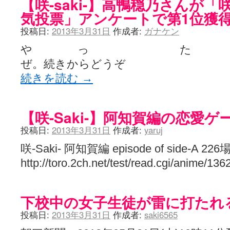
【咲-saki-】高鴨穏乃さんが「咲
気投票」アンケートで第1位獲
投稿日:
2013年3月31日
作成者:
ガナケン
や っ
ぜ。続きからどうぞ
続きを読む
→
【咲-Saki-】阿知賀編の恋愛ゲ
投稿日:
2013年3月31日
作成者:
yaruj
咲-Saki- 阿知賀編 episode of side-A 226
http://toro.2ch.net/test/read.cgi/anime/13
下校中の女子生徒が雷に打たれ
投稿日:
2013年3月31日
作成者:
saki6565