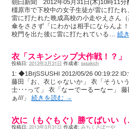
朝曰新聞 2012年05月31日(木)10時1
橿原市で下校中の女子生徒が雷に打た
雷に打たれた晩成高校の小走やえさん（
傘をささず「にわかは相手にならんよ
校門を出た後に雷に打たれている…
続
衣「スキンシップ大作戦！？」
投稿日:
2013年3月31日
作成者:
sssakich
1: ◆1BrjSSUSHI 2012/05/26 00:19:22 I
藤田「お、衣じゃないか」 衣「そうい
士･･･って」 衣「なーでーるーなー」 
ぁ///」
続きを読む
→
次に（もぐもぐ）勝てばいい（
投稿日:
2013年3月31日
作成者:
みちくさぼーや