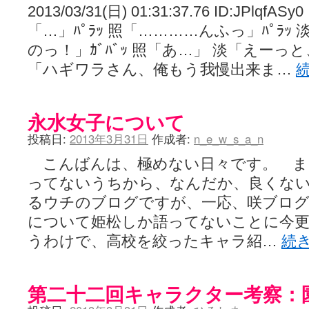
2013/03/31(日) 01:31:37.76 ID:JPl
「…」ﾊﾟﾗｯ 照「…………んふっ」ﾊﾟﾗ
のっ！」ｶﾞﾊﾞｯ 照「あ…」 淡「えー
「ハギワラさん、俺もう我慢出来ま…
永水女子について
投稿日:
2013年3月31日
作成者:
n_e_w_s_a_n
こんばんは、極めない日々です。 ま
ってないうちから、なんだか、良くな
るウチのブログですが、一応、咲ブロ
について姫松しか語ってないことに今
うわけで、高校を絞ったキャラ紹…
続
第二十二回キャラクター考察：