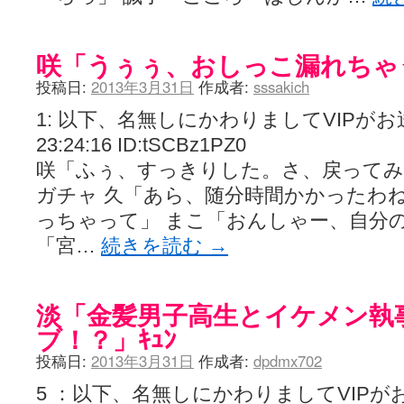
咲「うぅぅ、おしっこ漏れちゃ
投稿日:
2013年3月31日
作成者:
sssakich
1: 以下、名無しにかわりましてVIPがお送りし
23:24:16 ID:tSCBz1PZ0
咲「ふぅ、すっきりした。さ、戻ってみ
ガチャ 久「あら、随分時間かかったわね
っちゃって」 まこ「おんしゃー、自分の
「宮…
続きを読む
→
淡「金髪男子高生とイケメン執
ブ！？」ｷｭﾝ
投稿日:
2013年3月31日
作成者:
dpdmx702
5 ：以下、名無しにかわりましてVIPが