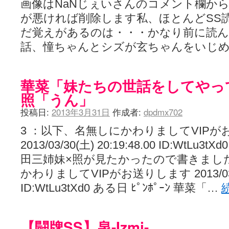
画像はNaNじぇいさんのコメント欄か
が悪ければ削除します私、ほとんどSS
だ覚えがあるのは・・・かなり前に読
話、憧ちゃんとシズが玄ちゃんをいじ
華菜「妹たちの世話をしてやっ
照「うん」
投稿日:
2013年3月31日
作成者:
dpdmx702
3 ：以下、名無しにかわりましてVIPが
2013/03/30(土) 20:19:48.00 ID:WtL
田三姉妹×照が見たかったので書きました
かわりましてVIPがお送りします 2013/03/30(
ID:WtLu3tXd0 ある日 ﾋﾟﾝﾎﾟｰﾝ 華菜「…
【闘牌SS】泉-Izmi-