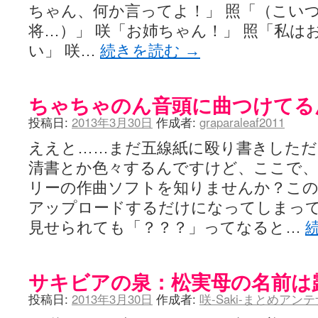
ちゃん、何か言ってよ！」 照「（こい
将…）」 咲「お姉ちゃん！」 照「私は
い」 咲…
続きを読む
→
ちゃちゃのん音頭に曲つけてる
投稿日:
2013年3月30日
作成者:
graparaleaf2011
ええと……まだ五線紙に殴り書きしただ
清書とか色々するんですけど、ここで、
リーの作曲ソフトを知りませんか？こ
アップロードするだけになってしまっ
見せられても「？？？」ってなると…
サキビアの泉：松実母の名前は
投稿日:
2013年3月30日
作成者:
咲-Saki-まとめアン