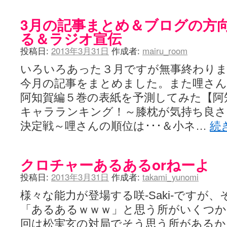
3月の記事まとめ＆ブログの方
る＆ラジオ宣伝
投稿日:
2013年3月31日
作成者:
mairu_room
いろいろあった３月ですが無事終わり
今月の記事をまとめました。また哩さん
阿知賀編５巻の表紙を予測してみた【阿
キャラランキング！～膝枕が気持ち良さそう
決定戦～哩さんの順位は･･･＆小ネ…
続
クロチャーあるあるorねーよ
投稿日:
2013年3月31日
作成者:
takami_yunomi
様々な能力が登場する咲-Saki-ですが
「あるあるｗｗｗ」と思う所がいくつか
回は松実玄の対局でそう思う所があるか