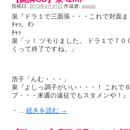
投稿日:
2013年3月31日
作成者:
aaaisb
泉『ドラ１で三面張・・・これで対面ま
ﾁｬｯ、ﾀﾝ
ﾁｬｯ
泉「ッ！ ツモりました。 ドラ１で７０
くって終了ですね。」
浩子「んむ・・・」
泉『よしっ調子がいい・・・！ これで
プ・・・来週の遠征でもスタメンや！』
・…
続きを読む
→