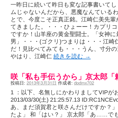
一昨日に続いて昨日も変な記事書いてし
ムじゃないんだから、悪魔なんている
とで、今度こそ正真正銘。江崎仁美先輩
てきました。・・・ひょーー！カプリ
ですか！山羊座の黄金聖闘士。「女神に
男」・・・(ゴクリ)つまりは・・・江
だ！見比べてみても・・・うん、寸分の
やはり、江崎仁
続きを読む
→
咲「私も手伝うから」京太郎「
投稿日:
2013年3月31日
作成者:
dpdmx702
1 ：以下、名無しにかわりましてVIPが
2013/03/30(土) 21:25:57.13 ID:R
あ、まだ須賀君と咲さんだけですか？」
たよ」 和「はい？」 京太郎「あ……で