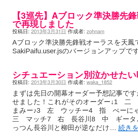
【3巡先】Aブロック準決勝先
で再現しました
投稿日:
2013年3月31日
作成者:
zohnam
Aブロック準決勝先鋒戦オーラスを天鳳
SakiPaifu.user.jsのバージョンアップ
シチュエーション別泣かせたい
投稿日:
2013年3月30日
作成者:
waka_1852
まずは先日の開幕オーダー予想記事です
せました！これがそのオーダー↓1 二
まみー♪3 左 ウッチー4 指 ぺーに
三 マッチ7 右 長谷川8 中 ギータ
っつん長谷川と柳田が逆なだけ…
続き