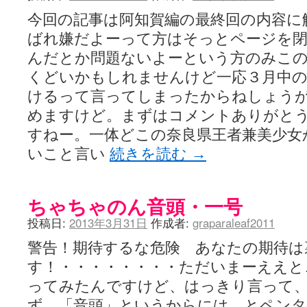
今回の記事は阿知賀編の最終回の内容に
ばれ嫌だよーって方はそっとページを
んだとか問題ないよーという方のみこ
くどいかもしれませんけど一応３月中の
けるって言ってしまったからねしょう
めますけど。まずはコメントありがと
すねー。一体どこの奈良県王者兼美少女
いこと言い
続きを読む
→
ちゃちゃのん音頭・一号
投稿日:
2013年3月31日
作成者:
graparaleaf2011
警告！期待するな危険 あなたの期待は
す！・・・・・・・・ただいまーええと
ってみたんですけど、はっきり言って
ず、「音頭」というからには、とペン