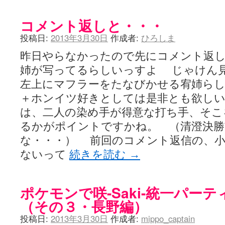
コメント返しと・・・
投稿日:
2013年3月30日
作成者:
ひろしま
昨日やらなかったので先にコメント返し。
姉が写ってるらしいっすよ じゃけん
左上にマフラーをたなびかせる宥姉らし
＋ホンイツ好きとしては是非とも欲し
は、二人の染め手が得意な打ち手、そこ
るかがポイントですかね。 （清澄決勝
な・・・） 前回のコメント返信の、
ないって
続きを読む
→
ポケモンで咲-Saki-統一パー
（その３・長野編）
投稿日:
2013年3月30日
作成者:
mippo_captain