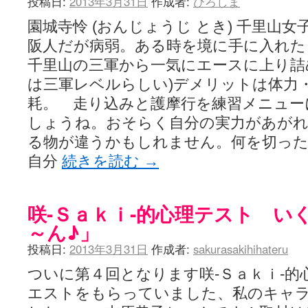
投稿日:
2013年3月31日
作成者:
ひろしま
園城寺怜 (おんじょうじ とき) 千里山
阪人だが病弱。ある時を境に手に入れた
千里山の三軍から一気にエースに上り詰
は三軍レベルらしい)デメリットは体力
耗。 走り込みと護摩行を練習メニュー
しょうね。おそらく自分の実力があがれ
る物が違うかもしれません。何を切っ
自分
続きを読む
→
咲-Ｓａｋｉ-的心理テスト い
～ん♪」
投稿日:
2013年3月31日
作成者:
sakurasakihihateru
ついに第４回となります咲-Ｓａｋｉ-的
エストをもらっていました、私のキャ