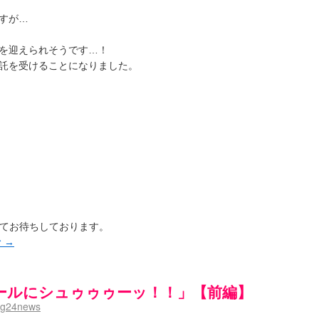
すが…
を迎えられそうです…！
託を受けることになりました。
foxにてお待ちしております。
む
→
ールにシュゥゥゥーッ！！」【前編】
mg24news