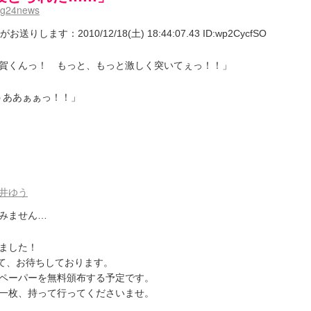
mg24news
ます：2010/12/18(土) 18:44:07.43 ID:wp2CycfSO
賀くんっ！ もっと、もっと激しく突いてぇっ！！」
うああぁぁっ！！」
井ゆう
みません…
ました！
ox」にて、お待ちしております。
ペーパーを無料頒布する予定です。
一枚、持って行ってくださいませ。