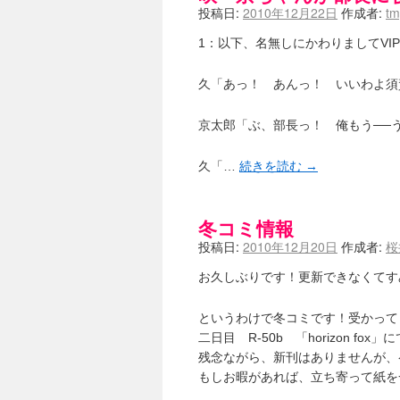
投稿日:
2010年12月22日
作成者:
t
1：以下、名無しにかわりましてVIPがお送りし
久「あっ！ あんっ！ いいわよ須
京太郎「ぶ、部長っ！ 俺もう──
久「…
続きを読む
→
冬コミ情報
投稿日:
2010年12月20日
作成者:
桜
お久しぶりです！更新できなくてす
というわけで冬コミです！受かって
二日目 R-50b 「horizon f
残念ながら、新刊はありませんが、
もしお暇があれば、立ち寄って紙を