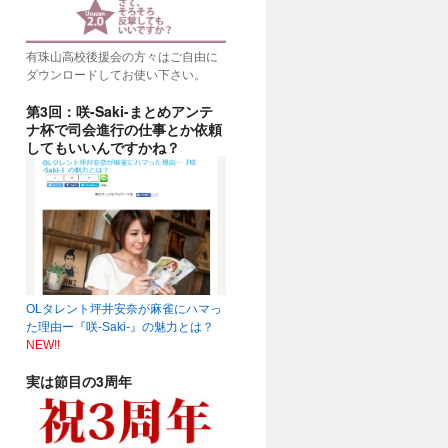
有珠山高校後援会の方々はご自由に
ダウンロードしてお使い下さい。
第3回：咲-Saki-まとめアンテ
ナ杯で司会進行の仕事とか依頼
してもいいんですかね？
OLタレント坪井安奈が麻雀にハマっ
た理由ー『咲-Saki-』の魅力とは？
NEW!!
実は節目の3周年