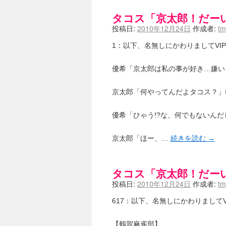
タコス「京太郎！だー
投稿日:
2010年12月24日
作成者:
t
1：以下、名無しにかわりましてVIPがお送りし
優希「京太郎は私の事が好き…嫌い
京太郎「何やってんだよタコス？」ﾋ
優希「ひゃう!?な、何でもないんだ
京太郎「ほー、…
続きを読む
→
タコス「京太郎！だー
投稿日:
2010年12月24日
作成者:
t
617：以下、名無しにかわりましてVIPがお送
【鶴賀麻雀部】