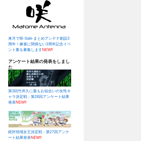
来月で咲-Saki-まとめアンテナ創設3
周年！麻雀に関係ない3周年記念イベ
ント案を募集します
NEW!!
アンケート結果の発表をしまし
た
第3回竹井久に最もお似合いの女性キ
ャラ決定戦：第28回アンケート結果
発表
NEW!!
絶対領域女王決定戦：第27回アンケ
ート結果発表
NEW!!