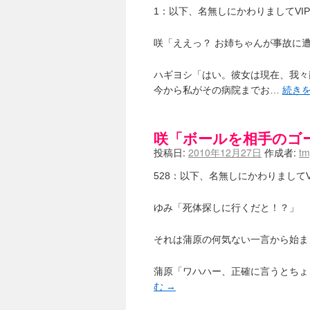
1：以下、名無しにかわりましてVIPがお送りし
咲「ええっ？ お姉ちゃんが事故に
ハギヨシ「はい。彼女は現在、我々
今から私がその病院までお…
続き
咲「ボールを相手のゴ
投稿日:
2010年12月27日
作成者:
t
528：以下、名無しにかわりましてVIPがお送
ゆみ「死体探しに行くだと！？」
それは蒲原の何気ない一言から始ま
蒲原「ワハハー、正確に言うとちょ
む
→