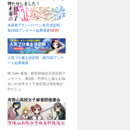
待たせしました！
末原恭子ナンバーワン名言決定戦：
第26回アンケート結果発表
NEW!
人気プロ雀士決定戦：第25回アンケ
ート結果発表
咲-Saki-最強・絶対領域女王決定戦ア
ンケート、第3回：竹井久と最もお似
合いの女性キャラ決定戦は現在集計
中だじぇ
有珠山高校女子麻雀部後援会