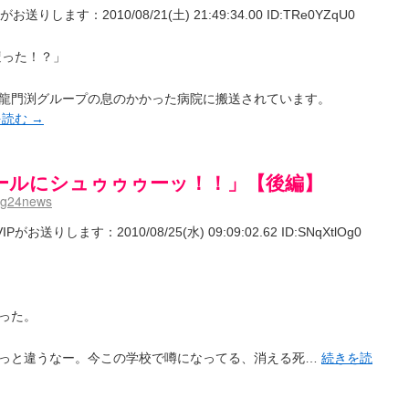
ます：2010/08/21(土) 21:49:34.00 ID:TRe0YZqU0
遭った！？」
龍門渕グループの息のかかった病院に搬送されています。
を読む
→
ールにシュゥゥゥーッ！！」【後編】
mg24news
りします：2010/08/25(水) 09:09:02.62 ID:SNqXtlOg0
った。
っと違うなー。今この学校で噂になってる、消える死…
続きを読