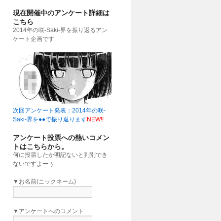
現在開催中のアンケート詳細は
こちら
2014年の咲-Saki-界を振り返るアン
ケート企画です
次回アンケート発表：2014年の咲-
Saki-界を●●で振り返ります
NEW!!
アンケート投票への熱いコメン
トはこちらから。
何に投票したか明記ないと判別でき
ないですよーぅ
▼お名前(ニックネーム)
▼アンケートへのコメント