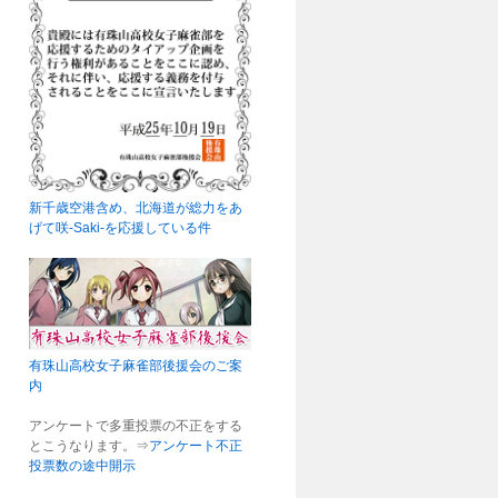
新千歳空港含め、北海道が総力をあ
げて咲-Saki-を応援している件
有珠山高校女子麻雀部後援会のご案
内
アンケートで多重投票の不正をする
とこうなります。⇒
アンケート不正
投票数の途中開示