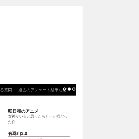
る質問
過去のアンケート結果など
咲日和のアニメ
女神がいると思ったらとーか様だっ
た件
有珠山2.0