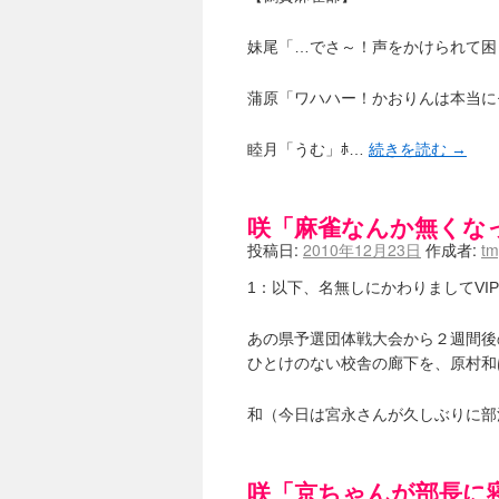
妹尾「…でさ～！声をかけられて困
蒲原「ワハハー！かおりんは本当に
睦月「うむ」ﾎ…
続きを読む
→
咲「麻雀なんか無くな
投稿日:
2010年12月23日
作成者:
t
1：以下、名無しにかわりましてVIPがお送りし
あの県予選団体戦大会から２週間後
ひとけのない校舎の廊下を、原村和
和（今日は宮永さんが久しぶりに
咲「京ちゃんが部長に