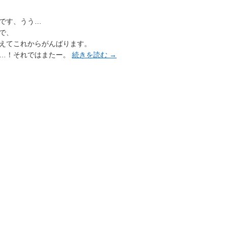
です、うう…
で、
えてこれからがんばります。
す…！それではまたー。
続きを読む
→