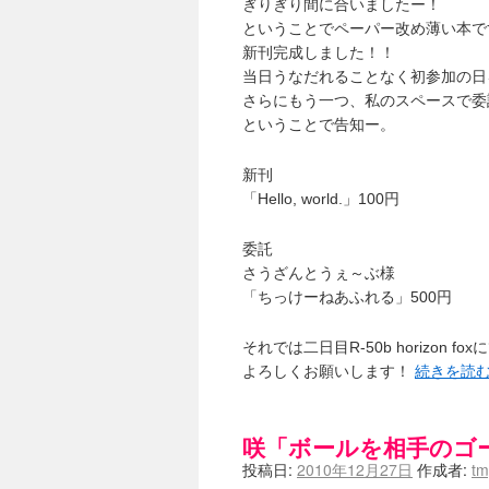
ぎりぎり間に合いましたー！
ということでペーパー改め薄い本で
新刊完成しました！！
当日うなだれることなく初参加の日
さらにもう一つ、私のスペースで委
ということで告知ー。
新刊
「Hello, world.」100円
委託
さうざんとうぇ～ぶ様
「ちっけーねあふれる」500円
それでは二日目R-50b horizon 
よろしくお願いします！
続きを読
咲「ボールを相手のゴ
投稿日:
2010年12月27日
作成者:
t