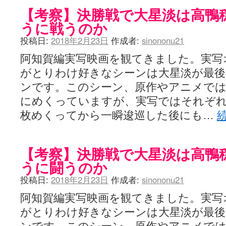
【考察】決勝戦で大星淡は高鴨
うに戦うのか
投稿日:
2018年2月23日
作成者:
sinononu21
阿知賀編実写映画を観てきました。実写
がとりわけ好きなシーンは大星淡が最
ンです。このシーン、原作やアニメで
にめくっていますが、実写ではそれぞれ
枚めくってから一瞬逡巡した後にも…
【考察】決勝戦で大星淡は高鴨
うに闘うのか
投稿日:
2018年2月23日
作成者:
sinononu21
阿知賀編実写映画を観てきました。実写
がとりわけ好きなシーンは大星淡が最