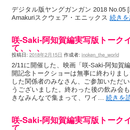
デジタル版ヤングガンガン 2018 No.05 [雑誌]
Amakuriスクウェア・エニックス
続き
咲-Saki-阿知賀編実写版トー
て、、、
投稿日:
2018年2月15日
作成者:
inoken_the_world
2/11に開催した、映画「咲-Saki-阿知賀編 epi
開記念トークショーは無事に終わりまし
した関係者のみなさん、ご参加いただ
うございました。終わった後の飲み会も
きなみんなで集まって、ワイ…
続きを
咲-Saki-阿知賀編実写版トー
て、、、