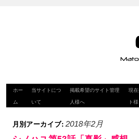
ホー
当サイトにつ
掲載希望のサイト管理
現在
ム
いて
人様へ
ト様
月別アーカイブ:
2018年2月
シノハユ第53話「真影」感想