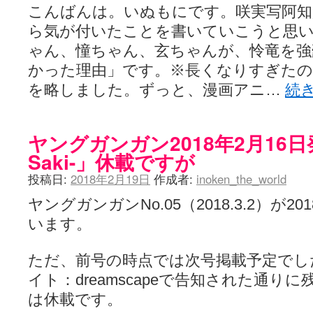
こんばんは。いぬもにです。咲実写阿知
ら気が付いたことを書いていこうと思い
ゃん、憧ちゃん、玄ちゃんが、怜竜を強
かった理由」です。※長くなりすぎた
を略しました。ずっと、漫画アニ…
続
ヤングガンガン2018年2月16
Saki-」休載ですが
投稿日:
2018年2月19日
作成者:
inoken_the_world
ヤングガンガンNo.05（2018.3.2）が2
います。
ただ、前号の時点では次号掲載予定でし
イト：dreamscapeで告知された通りに残
は休載です。