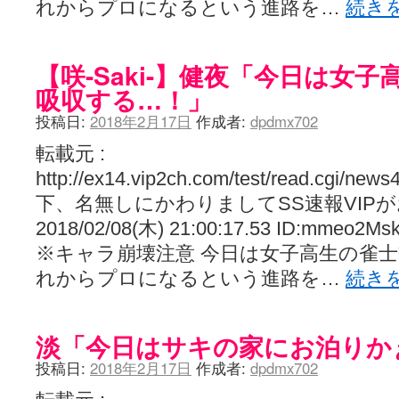
れからプロになるという進路を…
続き
【咲-Saki-】健夜「今日は女
吸収する…！」
投稿日:
2018年2月17日
作成者:
dpdmx702
転載元 :
http://ex14.vip2ch.com/test/read.cgi/new
下、名無しにかわりましてSS速報VIP
2018/02/08(木) 21:00:17.53 ID:mmeo2Ms
※キャラ崩壊注意 今日は女子高生の雀
れからプロになるという進路を…
続き
淡「今日はサキの家にお泊りか
投稿日:
2018年2月17日
作成者:
dpdmx702