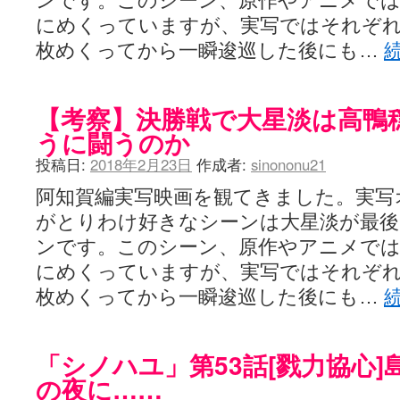
ンです。このシーン、原作やアニメで
にめくっていますが、実写ではそれぞれ
枚めくってから一瞬逡巡した後にも…
【考察】決勝戦で大星淡は高鴨
うに闘うのか
投稿日:
2018年2月23日
作成者:
sinononu21
阿知賀編実写映画を観てきました。実写
がとりわけ好きなシーンは大星淡が最
ンです。このシーン、原作やアニメで
にめくっていますが、実写ではそれぞれ
枚めくってから一瞬逡巡した後にも…
「シノハユ」第53話[戮力協心
の夜に……