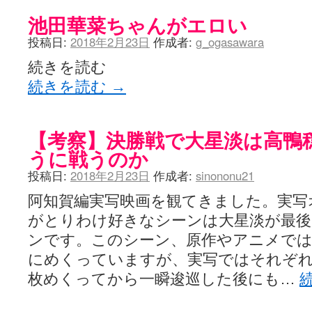
池田華菜ちゃんがエロい
投稿日:
2018年2月23日
作成者:
g_ogasawara
続きを読む
続きを読む
→
【考察】決勝戦で大星淡は高鴨
うに戦うのか
投稿日:
2018年2月23日
作成者:
sinononu21
阿知賀編実写映画を観てきました。実写
がとりわけ好きなシーンは大星淡が最
ンです。このシーン、原作やアニメで
にめくっていますが、実写ではそれぞれ
枚めくってから一瞬逡巡した後にも…