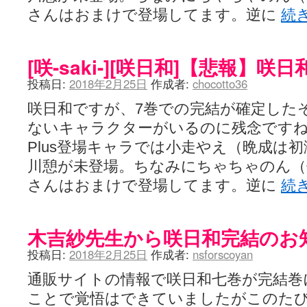
さんはおまけで登場してます。逆に
続
[咲-saki-][咲日和]【悲報】咲
投稿日:
2018年2月25日
作成者:
chocotto36
咲日和ですが、7巻での完結が確定した
ないキャラクターがいるのに残念ですね。P
Plus登場キャラでは小走やえ（晩成は
川憩が未登場。ちなみにちゃちゃのん（
さんはおまけで登場してます。逆に
続
木吉紗先生から咲日和完結のお
投稿日:
2018年2月25日
作成者:
nsforscoyan
通販サイトの情報で咲日和七巻が完結巻
ことで覚悟はできていましたがこのたび