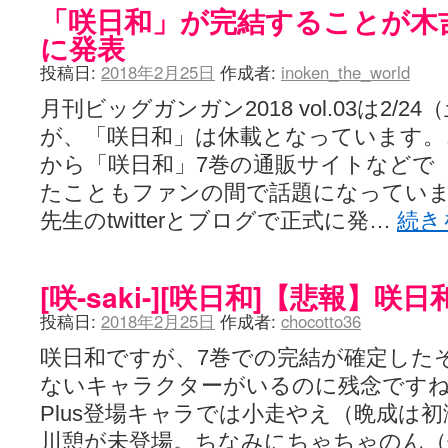
「咲日和」が完結することが木
に発表
投稿日:
2018年2月25日
作成者:
inoken_the_world
月刊ビッグガンガン2018 vol.03は2/
が、「咲日和」は休載となっています。
から「咲日和」7巻の通販サイトなどで
たこともファンの間で話題になっていま
先生のtwitterとブログで正式に発…
続き
[咲-saki-][咲日和]【悲報】咲
投稿日:
2018年2月25日
作成者:
chocotto36
咲日和ですが、7巻での完結が確定した
ないキャラクターがいるのに残念ですね。P
Plus登場キャラでは小走やえ（晩成は
川憩が未登場。ちなみにちゃちゃのん（