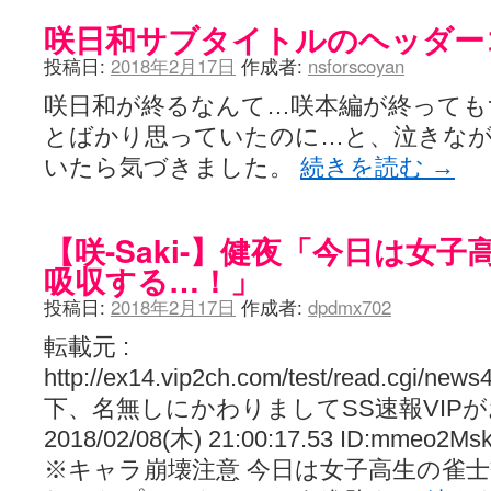
咲日和サブタイトルのヘッダー
投稿日:
2018年2月17日
作成者:
nsforscoyan
咲日和が終るなんて…咲本編が終っても
とばかり思っていたのに…と、泣きな
いたら気づきました。
続きを読む
→
【咲-Saki-】健夜「今日は女
吸収する…！」
投稿日:
2018年2月17日
作成者:
dpdmx702
転載元 :
http://ex14.vip2ch.com/test/read.cgi/new
下、名無しにかわりましてSS速報VIP
2018/02/08(木) 21:00:17.53 ID:mmeo2Ms
※キャラ崩壊注意 今日は女子高生の雀