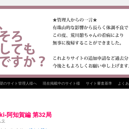
望のサイト管理人様へ
現在掲載中のサイト様
サイト審査基準
よくあ
aki-阿知賀編 第32局
スタ