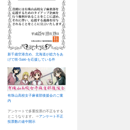
新千歳空港含め、北海道が総力をあ
げて咲-Saki-を応援している件
有珠山高校女子麻雀部後援会のご案
内
アンケートで多重投票の不正をする
とこうなります。⇒
アンケート不正
投票数の途中開示