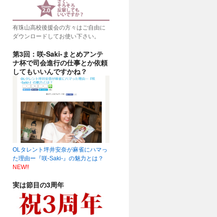
有珠山高校後援会の方々はご自由に
ダウンロードしてお使い下さい。
第3回：咲-Saki-まとめアンテ
ナ杯で司会進行の仕事とか依頼
してもいいんですかね？
OLタレント坪井安奈が麻雀にハマっ
た理由ー『咲-Saki-』の魅力とは？
NEW!!
実は節目の3周年