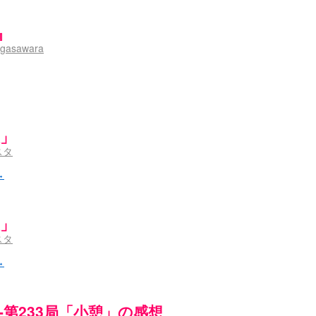
』
gasawara
憩」
スタ
→
憩」
スタ
→
ki-第233局「小憩」の感想