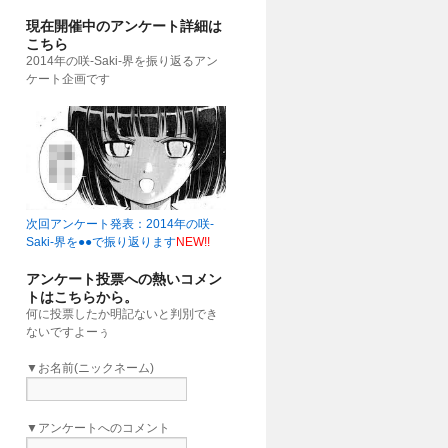
現在開催中のアンケート詳細は
こちら
2014年の咲-Saki-界を振り返るアン
ケート企画です
次回アンケート発表：2014年の咲-
Saki-界を●●で振り返ります
NEW!!
アンケート投票への熱いコメン
トはこちらから。
何に投票したか明記ないと判別でき
ないですよーぅ
▼お名前(ニックネーム)
▼アンケートへのコメント