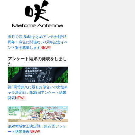
来月で咲-Saki-まとめアンテナ創設3
周年！麻雀に関係ない3周年記念イベ
ント案を募集します
NEW!!
アンケート結果の発表をしまし
た
第3回竹井久に最もお似合いの女性キ
ャラ決定戦：第28回アンケート結果
発表
NEW!!
絶対領域女王決定戦：第27回アンケ
ート結果発表
NEW!!