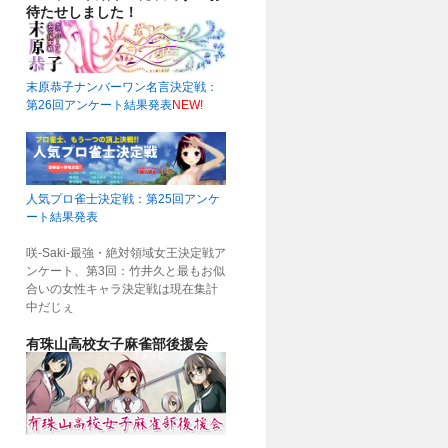
待たせしました！
末原恭子ナンバーワン名言決定戦：
第26回アンケート結果発表
NEW!
人気プロ雀士決定戦：第25回アンケ
ート結果発表
咲-Saki-最強・絶対領域女王決定戦ア
ンケート、第3回：竹井久と最もお似
合いの女性キャラ決定戦は現在集計
中だじぇ
有珠山高校女子麻雀部後援会