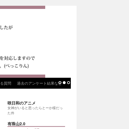
る質問
過去のアンケート結果など
咲日和のアニメ
女神がいると思ったらとーか様だっ
た件
有珠山2.0