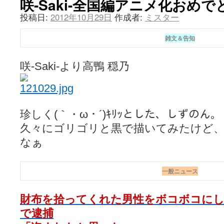
咲-Saki-全国編アニメ化おめ
投稿日:
2012年10月29日
作成者:
ミスター
雑文＆告知
咲-Saki-より高鴨 穏乃
珍しく(｀・ω・´)ｷﾘｯとした、しずのん。
久々にゴリゴリと黒で描いてみたけど
なぁ
一般ニュース
財布を拾ってくれた男性をボコボコにし
で逮捕