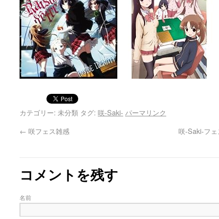
カテゴリー: 未分類 タグ:
咲-Saki-
パーマリンク
←
咲フェス雑感
咲-Saki-フ
コメントを残す
名前