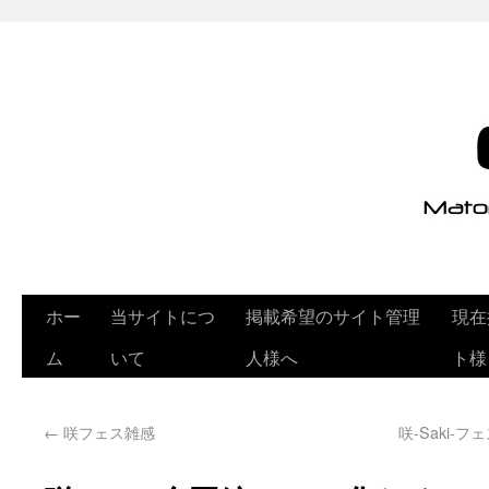
ホー
当サイトにつ
掲載希望のサイト管理
現在
ム
いて
人様へ
ト様
←
咲フェス雑感
咲-Saki-フ