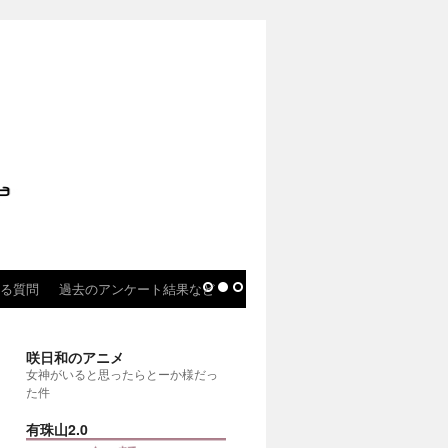
る質問
過去のアンケート結果など
咲日和のアニメ
女神がいると思ったらとーか様だっ
た件
有珠山2.0