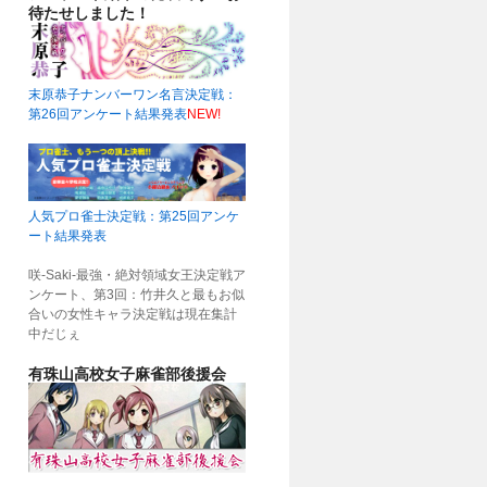
待たせしました！
末原恭子ナンバーワン名言決定戦：
第26回アンケート結果発表
NEW!
人気プロ雀士決定戦：第25回アンケ
ート結果発表
咲-Saki-最強・絶対領域女王決定戦ア
ンケート、第3回：竹井久と最もお似
合いの女性キャラ決定戦は現在集計
中だじぇ
有珠山高校女子麻雀部後援会