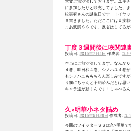
大変ご無沙汰しております。ユキチ
に参加したりと咲充してました。ま
松実宥さんの誕生日です！！イヤッ
Ｓ書きました。ただここには直接載せません
まあ変態ＳＳです。反省はしてる
丁度３週間後に咲関連
投稿日:
2015年7月4日
作成者:
ユキ
本当にご無沙汰してます。なんか６月
４巻、咲日和４巻、シノハユ４巻が
もシノハユももちろん楽しみですが
り前にちゃんと予約済みだとは思い
キャラ達が動くんです！しゃべる
久×明華小ネタ詰め
投稿日:
2015年5月26日
作成者:
ユ
今回のツイッターＳＳは久×明華で