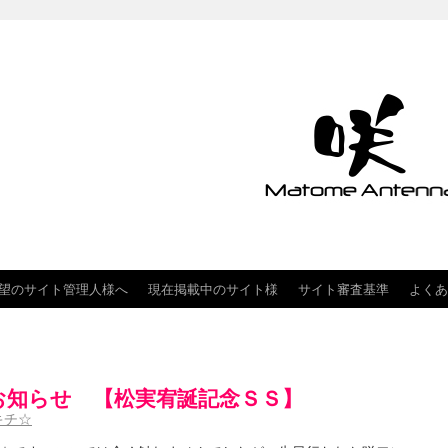
望のサイト管理人様へ
現在掲載中のサイト様
サイト審査基準
よくあ
お知らせ 【松実宥誕記念ＳＳ】
キチ☆