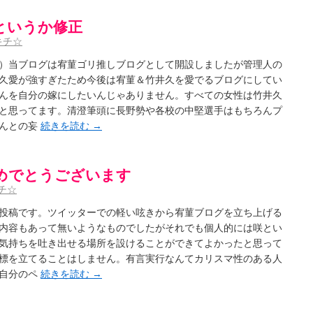
というか修正
キチ☆
）当ブログは宥菫ゴリ推しブログとして開設しましたが管理人の
久愛が強すぎたため今後は宥菫＆竹井久を愛でるブログにしてい
んを自分の嫁にしたいんじゃありません。すべての女性は竹井久
と思ってます。清澄筆頭に長野勢や各校の中堅選手はもちろんプ
さんとの妄
続きを読む
→
めでとうございます
チ☆
投稿です。ツイッターでの軽い呟きから宥菫ブログを立ち上げる
内容もあって無いようなものでしたがそれでも個人的には咲とい
気持ちを吐き出せる場所を設けることができてよかったと思って
標を立てることはしません。有言実行なんてカリスマ性のある人
も自分のペ
続きを読む
→