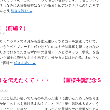
いててう～ん、この・・・って感じのもあります。でもこういう
？ちなみに久憧投稿時はなぜか咲まとめアンテナさんのところで
ゃんと反
続きを読む
→
！（前編？）
チ☆
ＯＫＹＯＭＸで４月から爆走兄弟レッツ＆ゴーを放送していて、
いうとベイブレード世代やけど）のユキチは興奮を隠しきれない
好きで好きでたまらず作中の登場チームと咲キャラ（学校）を当
いう完全に俺得なネタ企画です。分かる人には分かる。わからな
んで興味の
続きを読む
→
うを伝えたくて・・・ 【菫様生誕記念Ｓ
キチ☆
けど当初思い描いてたものを思った通りに書いたためしがありま
か納得のものを書けるよね？てことで弘世菫生誕記念ＳＳという
ティ？せ、せやな・・・・。せっかくの菫誕なのに宥菫がほとん