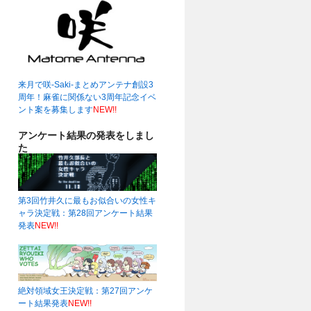
来月で咲-Saki-まとめアンテナ創設3
周年！麻雀に関係ない3周年記念イベ
ント案を募集します
NEW!!
アンケート結果の発表をしまし
た
第3回竹井久に最もお似合いの女性キ
ャラ決定戦：第28回アンケート結果
発表
NEW!!
絶対領域女王決定戦：第27回アンケ
ート結果発表
NEW!!