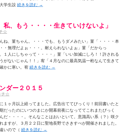
。大学生設
続きを読む
→
。私、もう・・・・生きていけないよ」
チ☆
んね、菫ちゃん。・・・でも、もうダメみたい」菫「・・・・本
・・無理だよぉ・・・。耐えられないよぉ」菫「だからっ
。１人にしちゃって・・・・」菫「いい加減にしろ！！許される
うがないじゃん！！」宥「４月なのに最高気温一桁なんて生きて
「確かに寒い。宥
続きを読む
→
レンダー２０１５
キチ☆
に１ヶ月以上経ってました。広告出ててびっくり！前回書いたと
期だったのにいつのまにか開幕前夜になっててこれまたびっく
んだ・・・・。そんなことはおいといて。意識高い系（？）咲ク
れますが、３月２２日に聖地長野でさきすぺが開催されました。
に遠いので（
続きを読む
→