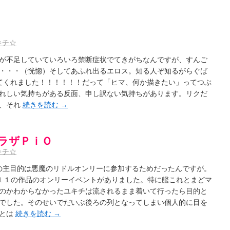
キチ☆
が不足していていろいろ禁断症状でてきがちなんですが、すんご
・・・（恍惚）そしてあふれ出るエロス。知る人ぞ知るがらぐば
いてくれました！！！！！！だって「ヒマ、何か描きたい」ってつぶ
れしい気持ちがある反面、申し訳ない気持ちがあります。リクだ
に、それ
続きを読む
→
プラザＰｉＯ
キチ☆
回の主目的は悪魔のリドルオンリーに参加するためだったんですが。
含む１１の作品のオンリーイベントがありました。特に艦これとまどマ
のかわからなかったユキチは流されるまま着いて行ったら目的と
でした。そのせいでだいぶ後ろの列となってしまい個人的に目を
ことは
続きを読む
→