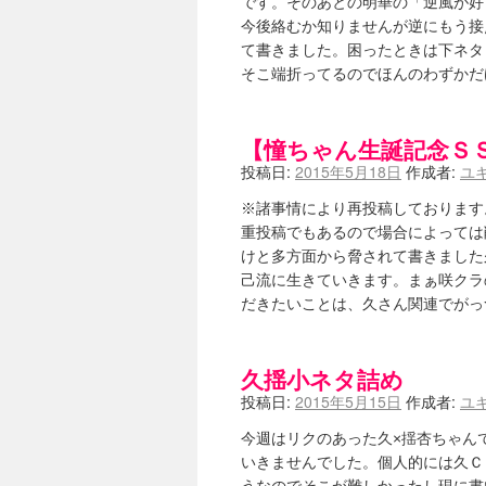
です。そのあとの明華の「逆風が好
今後絡むか知りませんが逆にもう接
て書きました。困ったときは下ネタ
そこ端折ってるのでほんのわずか
【憧ちゃん生誕記念Ｓ
投稿日:
2015年5月18日
作成者:
ユ
※諸事情により再投稿しております
重投稿でもあるので場合によっては
けと多方面から脅されて書きました
己流に生きていきます。まぁ咲クラ
だきたいことは、久さん関連でが
久揺小ネタ詰め
投稿日:
2015年5月15日
作成者:
ユ
今週はリクのあった久×揺杏ちゃん
いきませんでした。個人的には久Ｃ