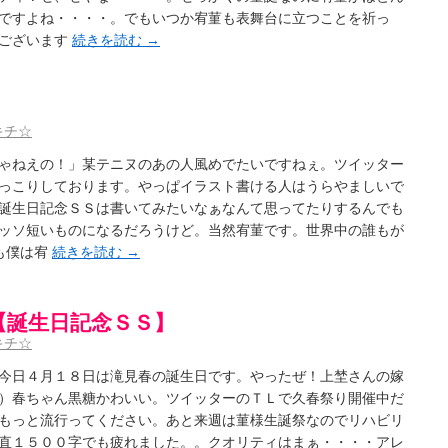
ですよね・・・・。でもいつか宥菫も表舞台に立つことを祈っ
うございます
続きを読む
→
キチ☆
ゃねえの！」某テニヌのあの人風めでたいですねぇ。ツイッター
っこりしております。やっぱイラスト書ける人はうらやましいで
誕生日記念ＳＳは書いてみたいなぁなんて思ってたりするんでも
ッソ短いものになるだろうけど。当然宥菫です。世界中の誰もが
も僕は宥
続きを読む
→
【誕生日記念ＳＳ】
キチ☆
今日４月１８日は滝見春の誕生日です。やったぜ！上埜さんの嫁
）春ちゃん黒糖かわいい。ツイッターのＴＬで久春祭り開催中だ
もっと流行ってください。あと来週は菫様生誕祭なのでリハビリ
直１５００字でも疲れました。。クオリティはまぁ・・・・アレ