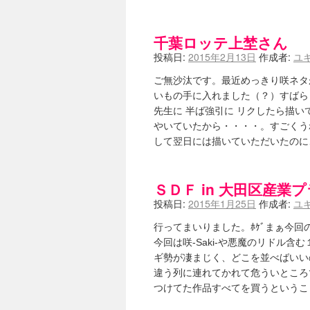
千葉ロッテ上埜さん
投稿日:
2015年2月13日
作成者:
ユ
ご無沙汰です。最近めっきり咲ネタ
いもの手に入れました（？）すばら
先生に 半ば強引に リクしたら描
やいていたから・・・・。すごくう
して翌日には描いていただいたの
ＳＤＦ in 大田区産業
投稿日:
2015年1月25日
作成者:
ユ
行ってまいりました。ﾎｹﾞまぁ今
今回は咲-Saki-や悪魔のリドル
ギ勢が凄まじく、どこを並べばいい
違う列に連れてかれて危ういところ
つけてた作品すべてを買うという