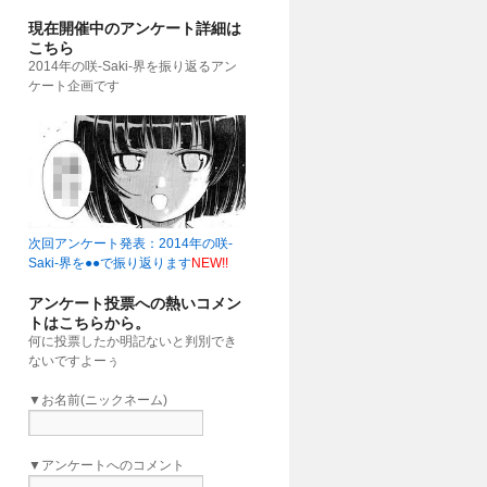
現在開催中のアンケート詳細は
こちら
2014年の咲-Saki-界を振り返るアン
ケート企画です
次回アンケート発表：2014年の咲-
Saki-界を●●で振り返ります
NEW!!
アンケート投票への熱いコメン
トはこちらから。
何に投票したか明記ないと判別でき
ないですよーぅ
▼お名前(ニックネーム)
▼アンケートへのコメント