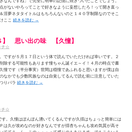
きなんですね」で完全に明華の記憶に焼きついたことでしょう。
点がないやろってことで好きなように妄想したろ！って開き直っ
＆淫夢ネタタイトルはもちろんないのと１４０字制限なのでそこ
だけここ
続きを読む
→
Ｓ】 思い出の味 【久憧】
キチ☆
。ですが５月１７日という体で読んでいただければ幸いです。２
削除する可能性もあります憧ちゃん誕イエ～イ！４月の時点で書
久憧です（半分事実）世間は穏憧であふれると思いますが僕は自
のなかでも少数民族なのは自覚してるんで読む前に注意していた
っつりパラ
続きを読む
→
キチ☆
です。久憧はぽんぽん湧いてくるんですが久揺はちょっと簡単には
Ｐは久が攻めなのが好きなんですが揺杏ちゃんも攻め気質が高そ