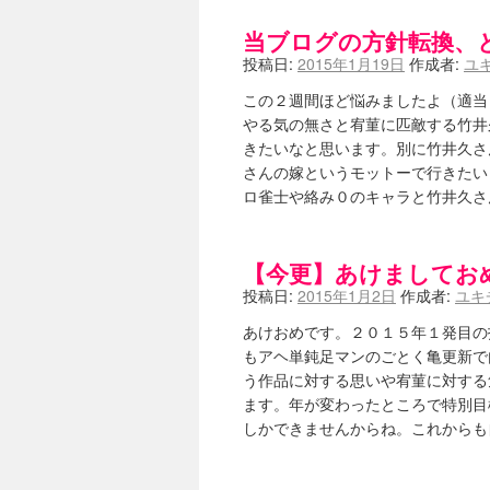
当ブログの方針転換、
投稿日:
2015年1月19日
作成者:
ユ
この２週間ほど悩みましたよ（適当
やる気の無さと宥菫に匹敵する竹井
きたいなと思います。別に竹井久さ
さんの嫁というモットーで行きたい
ロ雀士や絡み０のキャラと竹井久
【今更】あけましてお
投稿日:
2015年1月2日
作成者:
ユキ
あけおめです。２０１５年１発目の
もアヘ単鈍足マンのごとく亀更新で
う作品に対する思いや宥菫に対する
ます。年が変わったところで特別目
しかできませんからね。これから