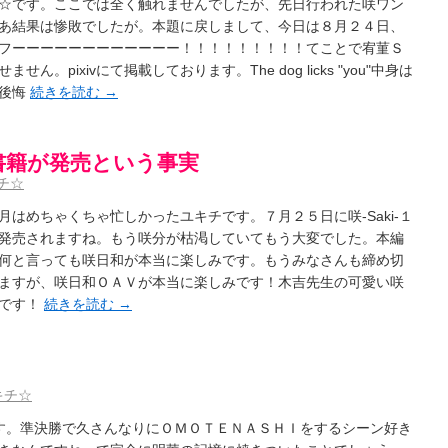
☆です。ここでは全く触れませんでしたが、先日行われた咲ワン
あ結果は惨敗でしたが。本題に戻しまして、今日は８月２４日、
フーーーーーーーーーーーー！！！！！！！！！てことで宥菫Ｓ
。pixivにて掲載しております。The dog licks "you"中身は
が後悔
続きを読む
→
書籍が発売という事実
チ☆
はめちゃくちゃ忙しかったユキチです。７月２５日に咲-Saki-１
発売されますね。もう咲分が枯渇していてもう大変でした。本編
何と言っても咲日和が本当に楽しみです。もうみなさんも締め切
ますが、咲日和ＯＡＶが本当に楽しみです！木吉先生の可愛い咲
んです！
続きを読む
→
キチ☆
す。準決勝で久さんなりにＯＭＯＴＥＮＡＳＨＩをするシーン好き