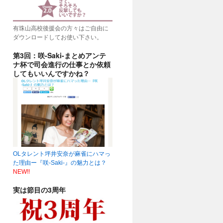
有珠山高校後援会の方々はご自由に
ダウンロードしてお使い下さい。
第3回：咲-Saki-まとめアンテ
ナ杯で司会進行の仕事とか依頼
してもいいんですかね？
OLタレント坪井安奈が麻雀にハマっ
た理由ー『咲-Saki-』の魅力とは？
NEW!!
実は節目の3周年