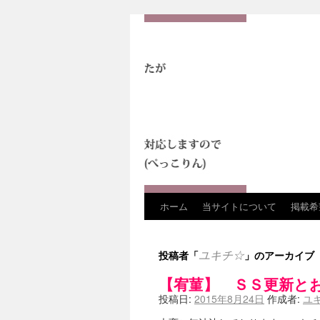
ホーム
当サイトについて
掲載希
投稿者「
」のアーカイブ
ユキチ☆
【宥菫】 ＳＳ更新と
投稿日:
2015年8月24日
作成者:
ユ