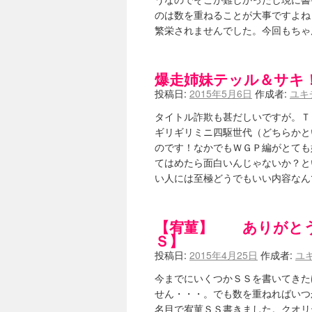
うなのでそこが難しかったし現に書
のは数を重ねることが大事ですよね
繁栄されませんでした。今回もち
爆走姉妹テッル＆サキ
投稿日:
2015年5月6日
作成者:
ユキ
タイトル詐欺も甚だしいですが。Ｔ
ギリギリミニ四駆世代（どちらかと
のです！なかでもＷＧＰ編がとても
てはめたら面白いんじゃないか？と
い人には至極どうでもいい内容な
【宥菫】 ありがと
Ｓ】
投稿日:
2015年4月25日
作成者:
ユ
今までにいくつかＳＳを書いてきた
せん・・・。でも数を重ねればいつ
名目で宥菫ＳＳ書きました。クオリ