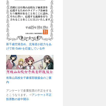
新千歳空港含め、北海道が総力をあ
げて咲-Saki-を応援している件
有珠山高校女子麻雀部後援会のご案
内
アンケートで多重投票の不正をする
とこうなります。⇒
アンケート不正
投票数の途中開示