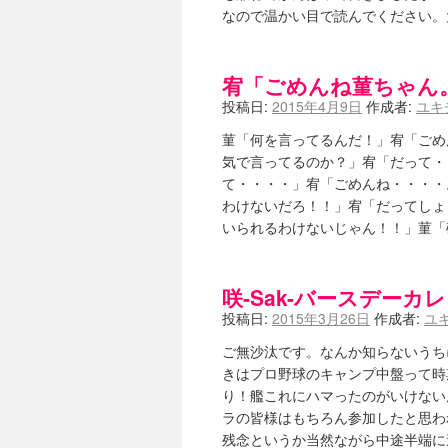
なので温かい目で読んでください
宥「ごめんね菫ちゃん
投稿日:
2015年4月9日
作成者:
ユキ
菫「何を言ってるんだ！」宥「ごめ
気で言ってるのか？」宥「だって・
て・・・・」宥「ごめんね・・・・
わけないだろ！！」宥「だってしょ
いられるわけないじゃん！！」菫
咲-Sak-バースデーカ
投稿日:
2015年3月26日
作成者:
ユ
ご無沙汰です。なんか知らないうち
きはプロ野球のキャンプ中盤って時
り！艦これにハマったのがいけない
ラの皆様はもちろん参加したと思わ
残念というか当然ながら中途半端