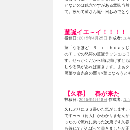
どないのは残念ですがある意味当然
て。改めて菫さん誕生日おめでと
菫誕イエ～イ！！！！
投稿日:
2015年4月25日
作成者:
ユ
菫「なるほど、Ｂｉｒｔｈｄａｙじ
のＴＬでの怒涛の菫誕ラッシュにほ
す。せっかくだから絵は描けずとも
しやる気があれば書きます。まぁク
照菫や白糸台の面々×菫になろうと
【久春】 春が来た 
投稿日:
2015年4月18日
作成者:
ユ
久しぶりにＳＳ書いた気がします。
ですｗｗ（何人目かわかりませんが
ったので流れに乗った次第です久春
も兼ねてがんばって書きましたが正