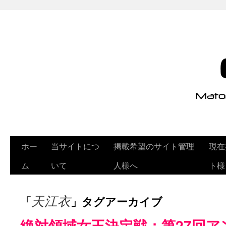
ホー
当サイトにつ
掲載希望のサイト管理
現在
ム
いて
人様へ
ト様
「
」タグアーカイブ
天江衣
絶対領域女王決定戦：第27回ア