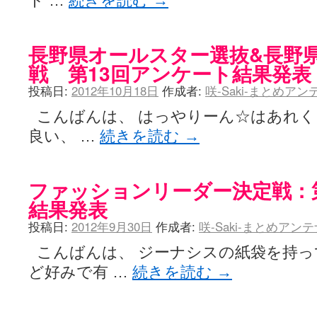
ト …
続きを読む
→
長野県オールスター選抜&長野県
戦 第13回アンケート結果発表
投稿日:
2012年10月18日
作成者:
咲-Saki-まとめア
こんばんは、 はっやりーん☆はあれく
良い、 …
続きを読む
→
ファッションリーダー決定戦：
結果発表
投稿日:
2012年9月30日
作成者:
咲-Saki-まとめアン
こんばんは、 ジーナシスの紙袋を持っ
ど好みで有 …
続きを読む
→