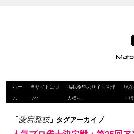
ホー
当サイトにつ
掲載希望のサイト管理
現在
ム
いて
人様へ
ト様
「
」タグアーカイブ
愛宕雅枝
人気プロ雀士決定戦：第25回