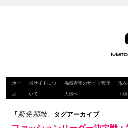
ホー
当サイトにつ
掲載希望のサイト管理
現在
ム
いて
人様へ
ト様
「
」タグアーカイブ
新免那岐
ファッションリーダー決定戦：