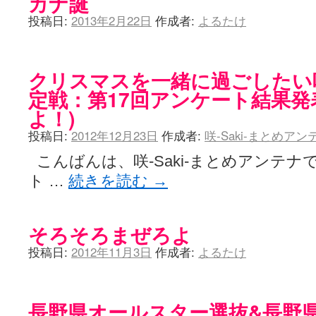
カナ誕
投稿日:
2013年2月22日
作成者:
よるたけ
クリスマスを一緒に過ごしたい咲-
定戦：第17回アンケート結果発
よ！)
投稿日:
2012年12月23日
作成者:
咲-Saki-まとめア
こんばんは、咲-Saki-まとめアンテナ
ト …
続きを読む
→
そろそろまぜろよ
投稿日:
2012年11月3日
作成者:
よるたけ
長野県オールスター選抜&長野県