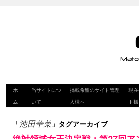
ホー
当サイトにつ
掲載希望のサイト管理
現在
ム
いて
人様へ
ト様
「
」タグアーカイブ
池田華菜
絶対領域女王決定戦：第27回ア