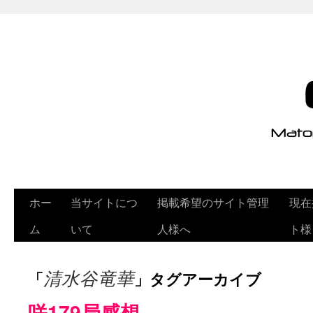
ホー
当サイトにつ
掲載希望のサイト管理
現在
ム
いて
人様へ
ト様
「
」タグアーカイブ
清水谷竜華
咲179局感想