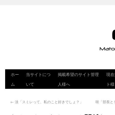
ホー
当サイトにつ
掲載希望のサイト管理
現在
ム
いて
人様へ
ト様
←
淡「スミレって、私のこと好きでしょ？」
咲「部長と