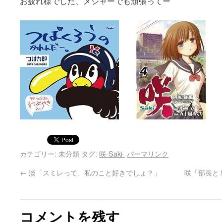
お疲れ様でした、メジャーでも頑張ってー
カテゴリー: 未分類 タグ:
咲-Saki-
パーマリンク
←
淡「スミレって、私のこと好きでしょ？」
咲「部長と
コメントを残す