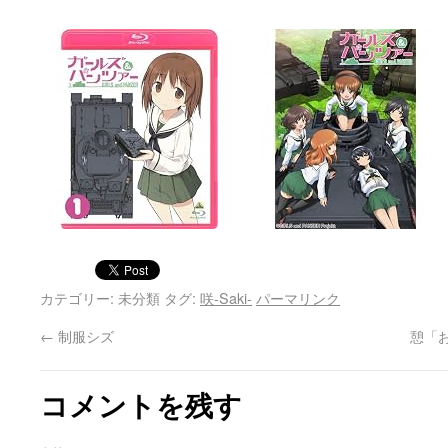
カテゴリー: 未分類 タグ:
咲-Saki-
パーマリンク
←
制服シズ
憩「
コメントを残す