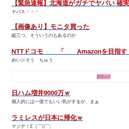
【緊急速報】北海道がガチでヤバい 確
ヤバス・・・
【画像あり】モニタ買った
縦三つ、そういうのもあるのか
NTTドコモ 「 Amazonを目指す 
めい☆そう ちゅう
野球ネタ
日ハム増井9000万ｗ
個人的には一億でもいい気がするが、まぁ
ラミレスが日本に帰化ｗ
マジデ！Σ（￣□￣;