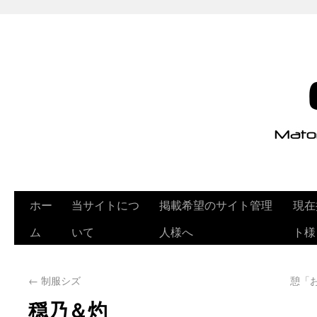
ホー
当サイトにつ
掲載希望のサイト管理
現在
ム
いて
人様へ
ト様
←
制服シズ
憩「
穏乃＆灼