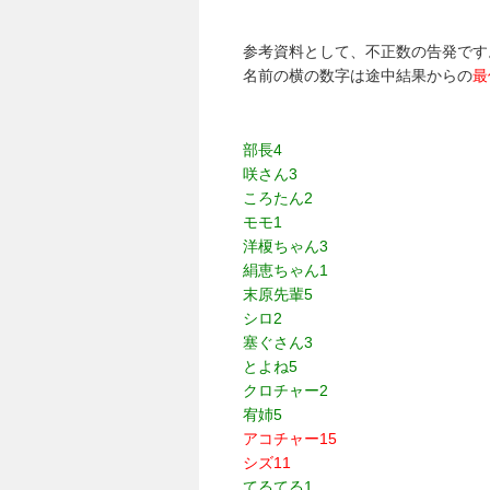
参考資料として、不正数の告発です
名前の横の数字は途中結果からの
最
部長4
咲さん3
ころたん2
モモ1
洋榎ちゃん3
絹恵ちゃん1
末原先輩5
シロ2
塞ぐさん3
とよね5
クロチャー2
宥姉5
アコチャー15
シズ11
てるてる1