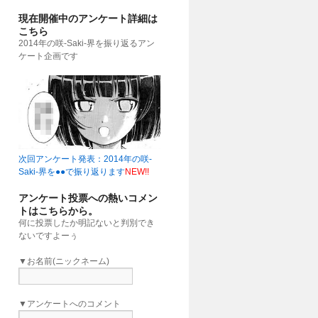
現在開催中のアンケート詳細は
こちら
2014年の咲-Saki-界を振り返るアン
ケート企画です
次回アンケート発表：2014年の咲-
Saki-界を●●で振り返ります
NEW!!
アンケート投票への熱いコメン
トはこちらから。
何に投票したか明記ないと判別でき
ないですよーぅ
▼お名前(ニックネーム)
▼アンケートへのコメント