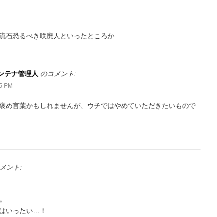
流石恐るべき咲廃人といったところか
アンテナ管理人
のコメント:
5 PM
褒め言葉かもしれませんが、ウチではやめていただきたいもので
メント:
。
はいったい…！