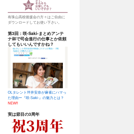
有珠山高校後援会の方々はご自由に
ダウンロードしてお使い下さい。
第3回：咲-Saki-まとめアンテ
ナ杯で司会進行の仕事とか依頼
してもいいんですかね？
OLタレント坪井安奈が麻雀にハマっ
た理由ー『咲-Saki-』の魅力とは？
NEW!!
実は節目の3周年