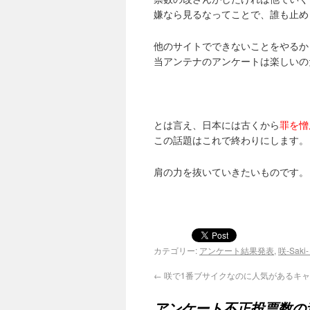
嫌なら見るなってことで、誰も止め
他のサイトでできないことをやるか
当アンテナのアンケートは楽しいの
とは言え、日本には古くから
罪を憎
この話題はこれで終わりにします。
肩の力を抜いていきたいものです。
カテゴリー:
アンケート結果発表
,
咲-Sak
←
咲で1番ブサイクなのに人気があるキ
アンケート不正投票数の