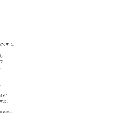
念ですね。
し、
で
。
。
すが、
すよ。
結果発表を