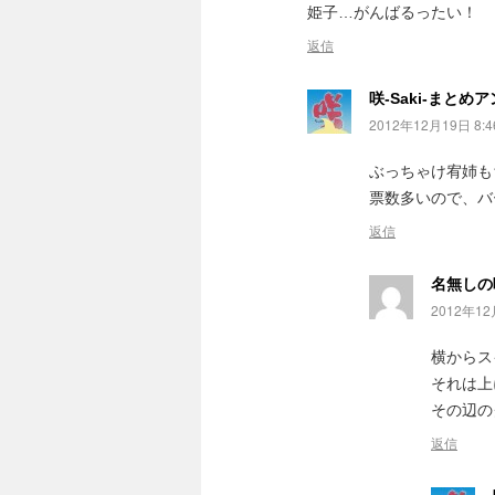
姫子…がんばるったい！
返信
咲-Saki-まとめ
2012年12月19日 8:4
ぶっちゃけ宥姉も
票数多いので、バ
返信
名無しの咲
2012年12
横からス
それは上
その辺の
返信