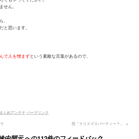
ません。
ら、
だと思います。
んで人を憎まず
という素敵な言葉があるので、
i-まとめアンテナ
パーマリンク
ャラ
照「クリスマスパーティー？」
→
への112件のフィードバック
途中開示