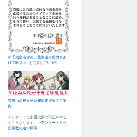
新千歳空港含め、北海道が総力をあ
げて咲-Saki-を応援している件
有珠山高校女子麻雀部後援会のご案
内
アンケートで多重投票の不正をする
とこうなります。⇒
アンケート不正
投票数の途中開示