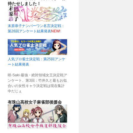
待たせしました！
末原恭子ナンバーワン名言決定戦：
第26回アンケート結果発表
NEW!
人気プロ雀士決定戦：第25回アンケ
ート結果発表
咲-Saki-最強・絶対領域女王決定戦ア
ンケート、第3回：竹井久と最もお似
合いの女性キャラ決定戦は現在集計
中だじぇ
有珠山高校女子麻雀部後援会