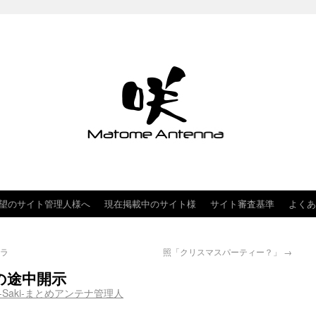
望のサイト管理人様へ
現在掲載中のサイト様
サイト審査基準
よくあ
ャラ
照「クリスマスパーティー？」
→
の途中開示
-Saki-まとめアンテナ管理人