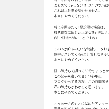
まとめてうpしなければいけない空
これ以上仕事を増やせません。
本当にやめてください。
特に今回みたく1票投票の場合は、
投票総数に応じた正確な%も算出さ
(途中経過の%のことですね)
この%は船Qみたいな統計データ好
数字がズレてくる&再計算しなきゃ
本当にやめてください。
軽い気持ちで調べて30分ちょっと
この記事も書いて合計1時間弱。
ブログやってる方程、この時間感覚
私の気持ちがわかると思います。
本当にやめてください。
元々公平さのもとに始めたアンケー
票数の改ざんがしたければ他でいく