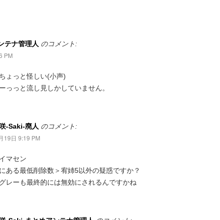
アンテナ管理人
のコメント:
6 PM
ちょっと怪しい(小声)
ーっっと流し見しかしていません。
-Saki-廃人
のコメント:
月19日 9:19 PM
イマセン
にある最低削除数＞宥姉5以外の疑惑ですか？
グレーも最終的には無効にされるんですかね