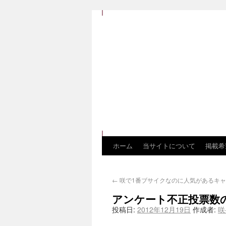
ホーム
当サイトについて
掲載希
←
咲で1番ブサイクなのに人気があるキ
アンケート不正投票数
投稿日:
2012年12月19日
作成者:
咲