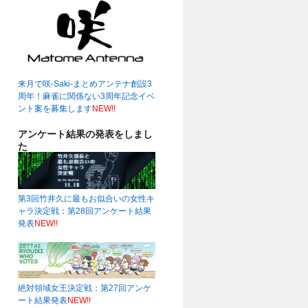
来月で咲-Saki-まとめアンテナ創設3
周年！麻雀に関係ない3周年記念イベ
ント案を募集します
NEW!!
アンケート結果の発表をしまし
た
第3回竹井久に最もお似合いの女性キ
ャラ決定戦：第28回アンケート結果
発表
NEW!!
絶対領域女王決定戦：第27回アンケ
ート結果発表
NEW!!