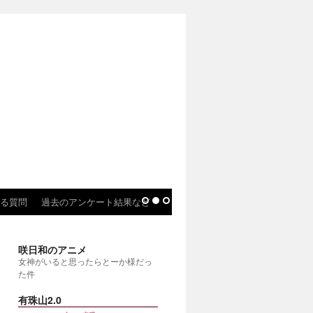
る質問
過去のアンケート結果など
咲日和のアニメ
女神がいると思ったらとーか様だっ
た件
有珠山2.0