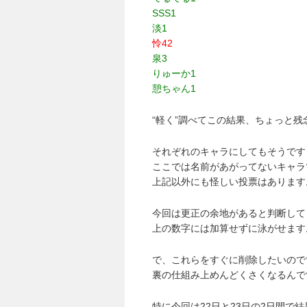
SSS1
淡1
怜42
泉3
りゅーか1
憩ちゃん1
“軽く”調べてこの結果、ちょっと残
それぞれのキャラにしてもそうです
ここでは名前があがってないキャラ
上記以外にも怪しい投票はあります
今回は更正の余地があると判断して
上の数字には加算せずに泳がせます
で、これらをすぐに削除したいので
裏の仕組み上めんどくさくなるんで
特に今回は22日と23日の2日間で