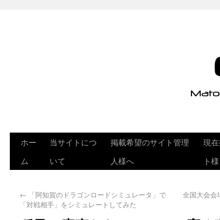
ホー
当サイトにつ
掲載希望のサイト管理
現在
ム
いて
人様へ
ト様
←
「阿知賀のドラゴンロードシミュレータ」で
全国大会会
「対戦相手」をシミュレートしてみた