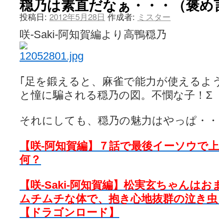
穏乃は素直だなぁ・・・（褒め
投稿日:
2012年5月28日
作成者:
ミスター
咲-Saki-阿知賀編より高鴨穏乃
｢足を鍛えると、麻雀で能力が使えるよ
と憧に騙される穏乃の図。不憫な子！Σ（
それにしても、穏乃の魅力はやっぱ・・
【咲-阿知賀編】７話で最後イーソウで
何？
【咲-Saki-阿知賀編】松実玄ちゃんは
ムチムチな体で、抱き心地抜群の泣き虫
【ドラゴンロード】