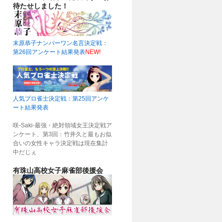
待たせしました！
末原恭子ナンバーワン名言決定戦：
第26回アンケート結果発表
NEW!
人気プロ雀士決定戦：第25回アンケ
ート結果発表
咲-Saki-最強・絶対領域女王決定戦ア
ンケート、第3回：竹井久と最もお似
合いの女性キャラ決定戦は現在集計
中だじぇ
有珠山高校女子麻雀部後援会