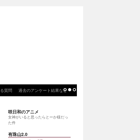
る質問
過去のアンケート結果など
咲日和のアニメ
女神がいると思ったらとーか様だっ
た件
有珠山2.0