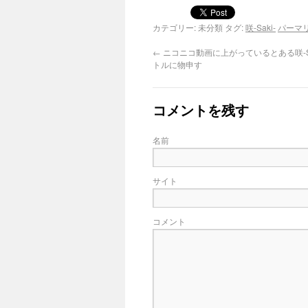
カテゴリー: 未分類 タグ:
咲-Saki-
パーマ
←
ニコニコ動画に上がっているとある咲-Sa
トルに物申す
コメントを残す
名前
サイト
コメント