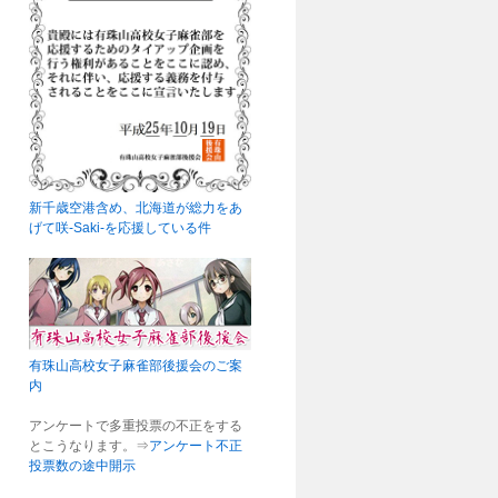
新千歳空港含め、北海道が総力をあ
げて咲-Saki-を応援している件
有珠山高校女子麻雀部後援会のご案
内
アンケートで多重投票の不正をする
とこうなります。⇒
アンケート不正
投票数の途中開示