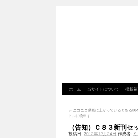
ホーム
当サイトについて
掲載希
←
ニコニコ動画に上がっているとある咲-Sa
トルに物申す
（告知）Ｃ８３新刊セ
投稿日:
2012年12月24日
作成者:
ミ