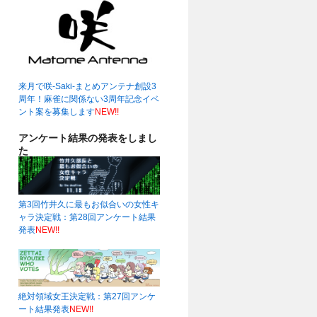
来月で咲-Saki-まとめアンテナ創設3
周年！麻雀に関係ない3周年記念イベ
ント案を募集します
NEW!!
アンケート結果の発表をしまし
た
第3回竹井久に最もお似合いの女性キ
ャラ決定戦：第28回アンケート結果
発表
NEW!!
絶対領域女王決定戦：第27回アンケ
ート結果発表
NEW!!