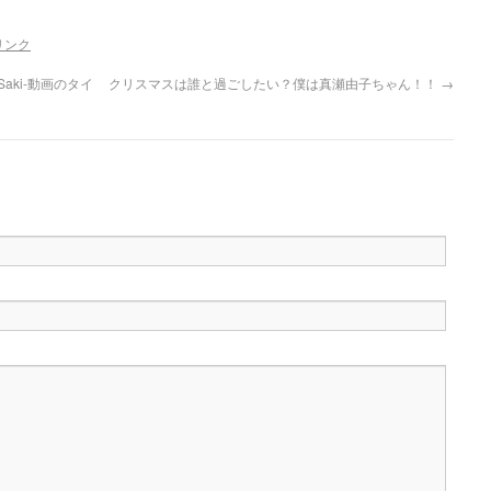
リンク
ki-動画のタイ
クリスマスは誰と過ごしたい？僕は真瀬由子ちゃん！！
→