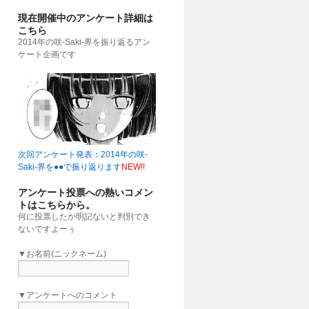
現在開催中のアンケート詳細は
こちら
2014年の咲-Saki-界を振り返るアン
ケート企画です
次回アンケート発表：2014年の咲-
Saki-界を●●で振り返ります
NEW!!
アンケート投票への熱いコメン
トはこちらから。
何に投票したか明記ないと判別でき
ないですよーぅ
▼お名前(ニックネーム)
▼アンケートへのコメント