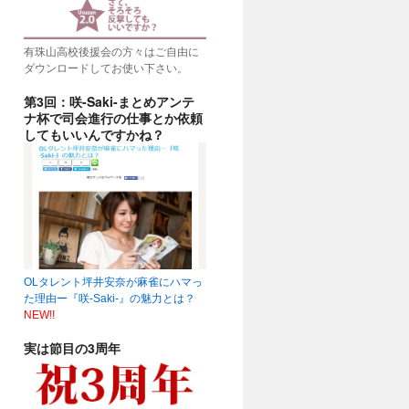
有珠山高校後援会の方々はご自由に
ダウンロードしてお使い下さい。
第3回：咲-Saki-まとめアンテ
ナ杯で司会進行の仕事とか依頼
してもいいんですかね？
OLタレント坪井安奈が麻雀にハマっ
た理由ー『咲-Saki-』の魅力とは？
NEW!!
実は節目の3周年