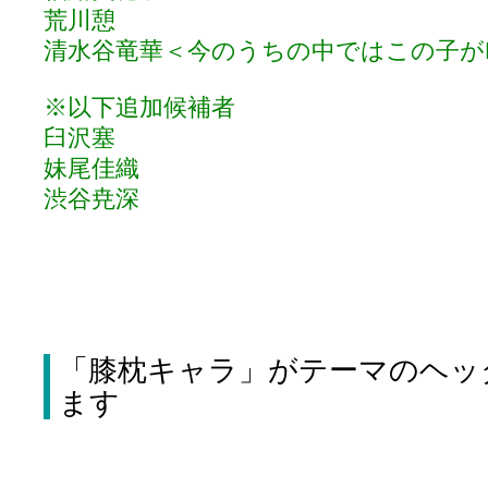
荒川憩
清水谷竜華＜今のうちの中ではこの子が
※以下追加候補者
臼沢塞
妹尾佳織
渋谷尭深
「膝枕キャラ」がテーマのヘッ
ます