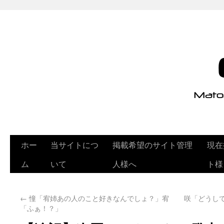
ホー
当サイトにつ
掲載希望のサイト管理
現在
ム
いて
人様へ
ト様
←
憧「宥姉あの人のこと好きなんでしょ？」宥
咲「どうし
「ふぁ！？」