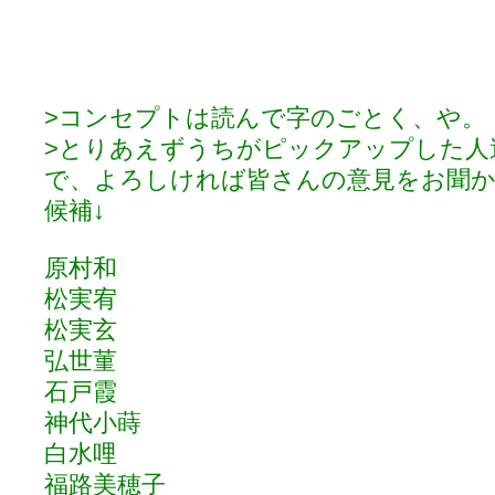
>コンセプトは読んで字のごとく、や。
>とりあえずうちがピックアップした人
で、よろしければ皆さんの意見をお聞
候補↓
原村和
松実宥
松実玄
弘世菫
石戸霞
神代小蒔
白水哩
福路美穂子