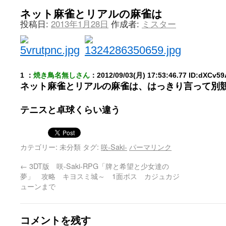
ネット麻雀とリアルの麻雀は
投稿日:
2013年1月28日
作成者:
ミスター
1 ：
焼き鳥名無しさん
：2012/09/03(月) 17:53:46.77 ID:dXCv59
ネット麻雀とリアルの麻雀は、はっきり言って別
テニスと卓球くらい違う
カテゴリー: 未分類 タグ:
咲-Saki-
パーマリンク
←
3DT版 咲-Saki-RPG「牌と希望と少女達の
夢」 攻略 キヨスミ城～ 1面ボス カジュカジ
ューンまで
コメントを残す