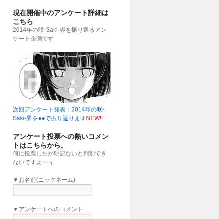
現在開催中のアンケート詳細は
こちら
2014年の咲-Saki-界を振り返るアン
ケート企画です
次回アンケート発表：2014年の咲-
Saki-界を●●で振り返ります
NEW!!
アンケート投票への熱いコメン
トはこちらから。
何に投票したか明記ないと判別でき
ないですよーぅ
▼お名前(ニックネーム)
▼アンケートへのコメント