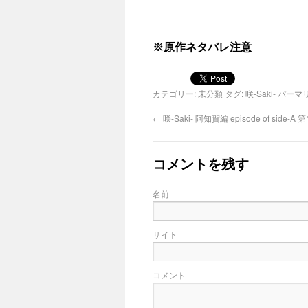
※原作ネタバレ注意
カテゴリー: 未分類 タグ:
咲-Saki-
パーマ
←
咲-Saki- 阿知賀編 episode of side-
コメントを残す
名前
サイト
コメント