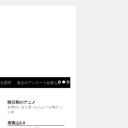
る質問
過去のアンケート結果など
咲日和のアニメ
女神がいると思ったらとーか様だっ
た件
有珠山2.0