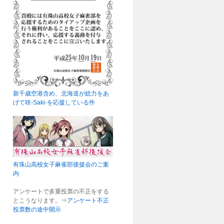
新千歳空港含め、北海道が総力をあ
げて咲-Saki-を応援している件
有珠山高校女子麻雀部後援会のご案
内
アンケートで多重投票の不正をする
とこうなります。⇒
アンケート不正
投票数の途中開示