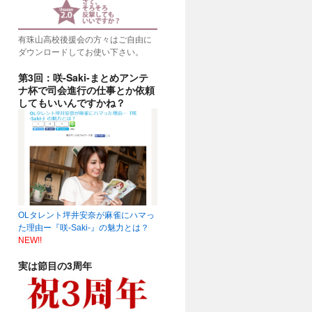
有珠山高校後援会の方々はご自由に
ダウンロードしてお使い下さい。
第3回：咲-Saki-まとめアンテ
ナ杯で司会進行の仕事とか依頼
してもいいんですかね？
OLタレント坪井安奈が麻雀にハマっ
た理由ー『咲-Saki-』の魅力とは？
NEW!!
実は節目の3周年