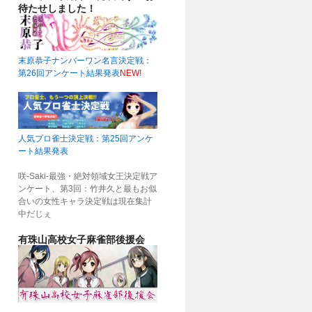
待たせしました！
末原恭子ナンバーワン名言決定戦：
第26回アンケート結果発表
NEW!
人気プロ雀士決定戦：第25回アンケ
ート結果発表
咲-Saki-最強・絶対領域女王決定戦ア
ンケート、第3回：竹井久と最もお似
合いの女性キャラ決定戦は現在集計
中だじぇ
有珠山高校女子麻雀部後援会