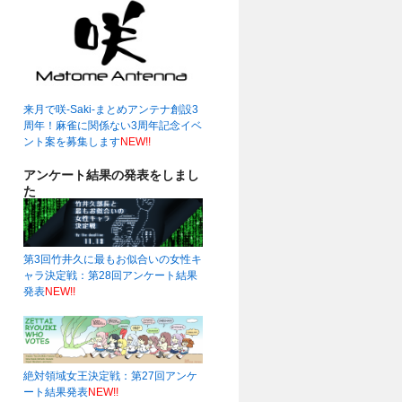
来月で咲-Saki-まとめアンテナ創設3
周年！麻雀に関係ない3周年記念イベ
ント案を募集します
NEW!!
アンケート結果の発表をしまし
た
第3回竹井久に最もお似合いの女性キ
ャラ決定戦：第28回アンケート結果
発表
NEW!!
絶対領域女王決定戦：第27回アンケ
ート結果発表
NEW!!