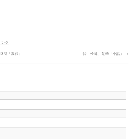
リンク
A 第13局「混戦」
怜「怜竜」竜華「小話」
→