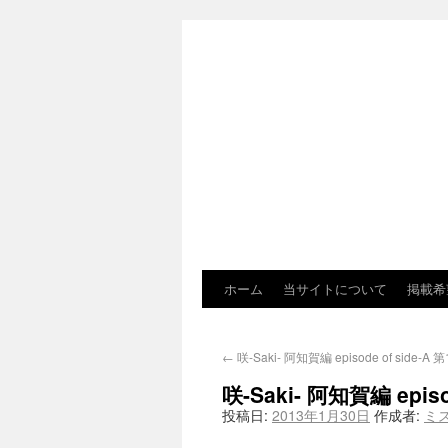
ホーム
当サイトについて
掲載希
←
咲-Saki- 阿知賀編 episode of side-
咲-Saki- 阿知賀編 epi
投稿日:
2013年1月30日
作成者:
ミ