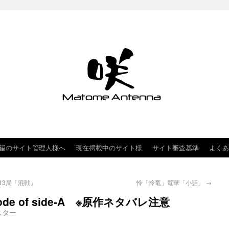
望のサイト管理人様へ
現在掲載中のサイト様
サイト審査基準
よくあ
A 第13局「混戦」
怜「怜竜」竜華「小話」
→
sode of side-A ※原作ネタバレ注意
スター