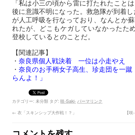
「私は小三の頃から雷に打たれたことは
後に意識不明になった。救急隊が到着し
が人工呼吸を行なっており、なんとか蘇
れたが、どこもケガしていなかったた
登校しているとのことだ。
【関連記事】
・
奈良県個人戦決着 一位は小走やえ
・
奈良のお手柄女子高生、珍走団を一蹴
らんよ！」
カテゴリー: 未分類 タグ:
咲-Saki-
パーマリンク
←
衣「スキンシップ大作戦！？」
【咲
コメントを残す