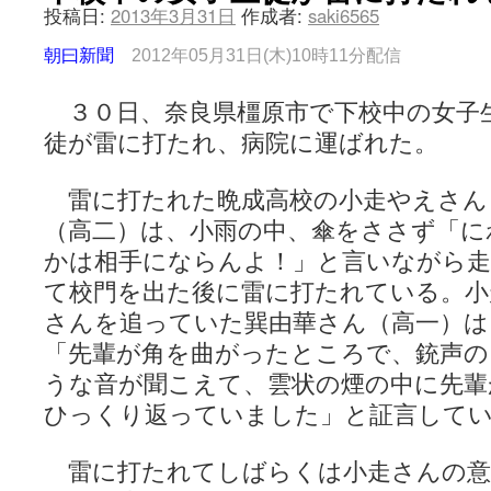
投稿日:
2013年3月31日
作成者:
saki6565
朝曰新聞
2012年05月31日(木)10時11分配信
３０日、奈良県橿原市で下校中の女子
徒が雷に打たれ、病院に運ばれた。
雷に打たれた晩成高校の小走やえさん
（高二）は、小雨の中、傘をささず「に
かは相手にならんよ！」と言いながら
て校門を出た後に雷に打たれている。小
さんを追っていた巽由華さん（高一）は
「先輩が角を曲がったところで、銃声の
うな音が聞こえて、雲状の煙の中に先輩
ひっくり返っていました」と証言して
雷に打たれてしばらくは小走さんの意