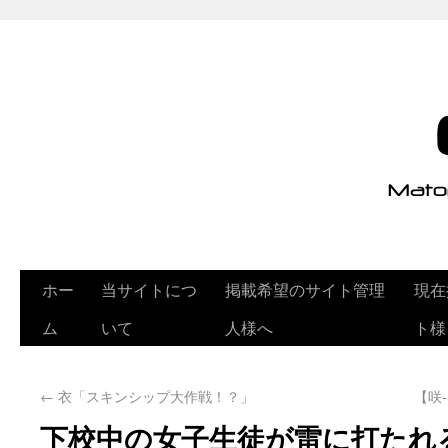
ホー
当サイトにつ
掲載希望のサイト管理
現在
ム
いて
人様へ
ト様
←
衣「スキンシップ大作戦！？」
【咲
下校中の女子生徒が雷に打たれ