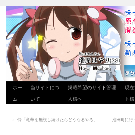
ホー
当サイトにつ
掲載希望のサイト管理
現在
ム
いて
人様へ
ト様
←
怜「竜華を無視し続けたらどうなるやろ」
池田町に行