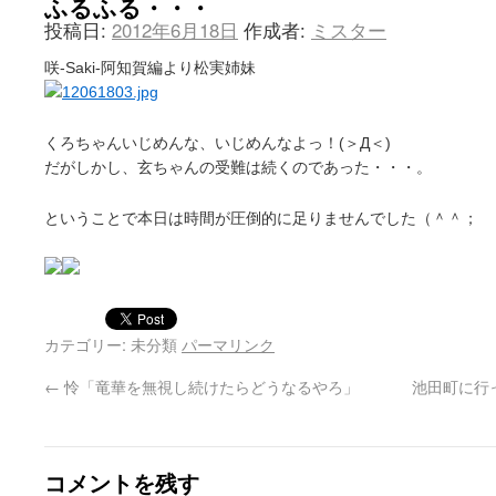
ふるふる・・・
投稿日:
2012年6月18日
作成者:
ミスター
咲-Saki-阿知賀編より松実姉妹
くろちゃんいじめんな、いじめんなよっ！(＞Д＜)
だがしかし、玄ちゃんの受難は続くのであった・・・。
ということで本日は時間が圧倒的に足りませんでした（＾＾；
カテゴリー: 未分類
パーマリンク
←
怜「竜華を無視し続けたらどうなるやろ」
池田町に行
コメントを残す