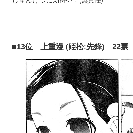
じゅんけつに期待や！(無責任)
■13位 上重漫 (姫松:先鋒) 22票