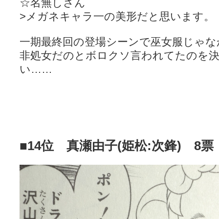
☆名無しさん
>メガネキャラ一の美形だと思います。
一期最終回の登場シーンで巫女服じゃな
非処女だのとボロクソ言われてたのを
い……
■14位 真瀬由子(姫松:次鋒) 8票