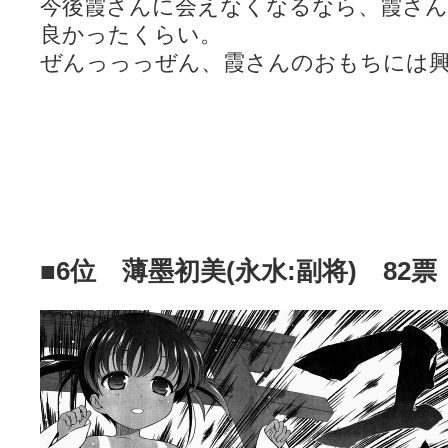
今後霞さんに会えなくなるなら、霞さ
良かったくらい。
ぜんっっっぜん、霞さんのおもちには
■6位 薄墨初美(永水:副将) 82票