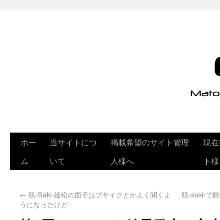
ホー
当サイトにつ
掲載希望のサイト管理
現在
ム
いて
人様へ
ト様
←
咲-Saki-姫松の面子はブサイクとかよく聞くよ
咲-saki
うになったけど