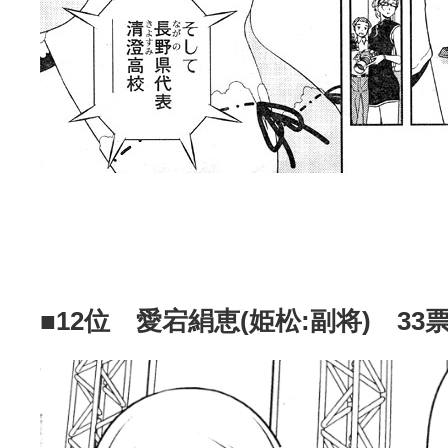
■12位 愛宕絹恵(姫松:副将) 33