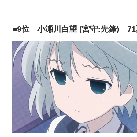
■9位 小瀬川白望 (宮守:先鋒) 7