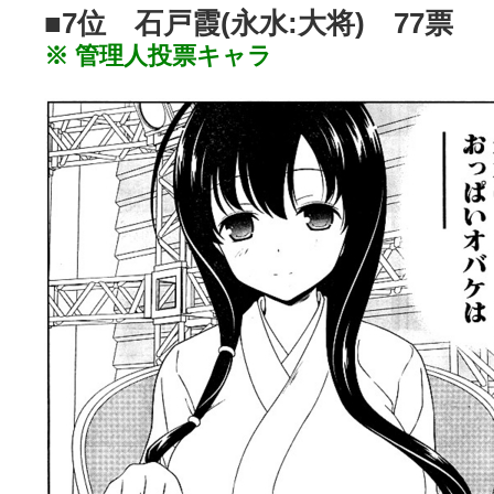
■7位 石戸霞(永水:大将) 77票
※ 管理人投票キャラ