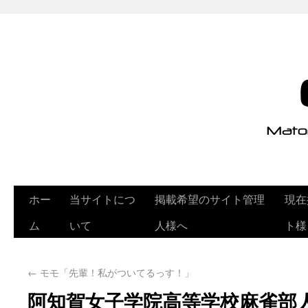
ホー
当サイトにつ
掲載希望のサイト管理
現在
ム
いて
人様へ
ト様
←
モモ「先輩！私がついてるっす！」
阿知賀女子学院高等学校麻雀部