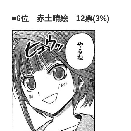
■6位 赤土晴絵 12票(3%)