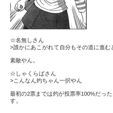
☆名無しさん
>誰かにあこがれて自分もその道に進む
素敵やん。
☆しゃくらばさん
>こんなん灼ちゃん一択やん
最初の2票までは灼が投票率100%だっ
す。