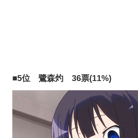
■5位 鷺森灼 36票(11%)