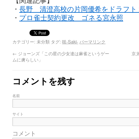
【関連記事】
・
長野 清澄高校の片岡優希をドラフト
・
プロ雀士契約更改 ゴネる宮永照
カテゴリー: 未分類 タグ:
咲-Saki-
パーマリンク
←
ジョーンズ「この星の少女達は麻雀というゲー
京
ムに虜らしい」
コメントを残す
名前
サイト
コメント