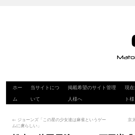
ホー
当サイトにつ
掲載希望のサイト管理
現在
ム
いて
人様へ
ト様
←
ジョーンズ「この星の少女達は麻雀というゲー
京
ムに虜らしい」