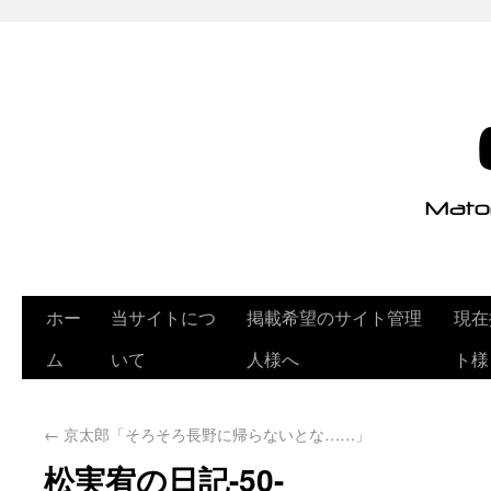
ホー
当サイトにつ
掲載希望のサイト管理
現在
ム
いて
人様へ
ト様
←
京太郎「そろそろ長野に帰らないとな……」
松実宥の日記-50-