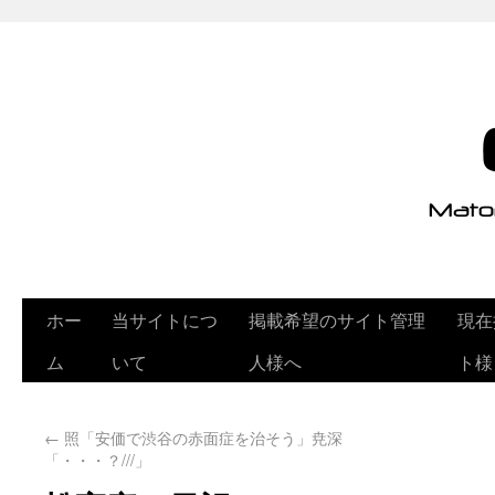
ホー
当サイトにつ
掲載希望のサイト管理
現在
ム
いて
人様へ
ト様
←
照「安価で渋谷の赤面症を治そう」尭深
「・・・？///」