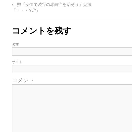
←
照「安価で渋谷の赤面症を治そう」尭深
「・・・？///」
コメントを残す
名前
サイト
コメント