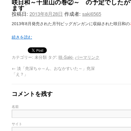
咲日和～千里山の巻②～ の予定でしたが
ます
投稿日:
2013年8月28日
作成者:
saki6565
2013年8月発売された月刊ビッグガンガンに収録された咲日和の
続きを読む
カテゴリー: 未分類 タグ:
咲-Saki-
パーマリンク
←
淡「尭深ちゃ～ん、おなかすいた～」尭深
「え？」
コメントを残す
名前
サイト