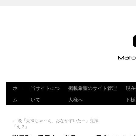
ホー
当サイトにつ
掲載希望のサイト管理
現在
ム
いて
人様へ
ト様
←
淡「尭深ちゃ～ん、おなかすいた～」尭深
「え？」