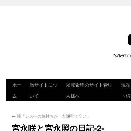
ホー
当サイトにつ
掲載希望のサイト管理
現在
ム
いて
人様へ
ト様
←
憧「シズへの気持ちが一方通行で辛い」
宮永咲と宮永照の日記-2-