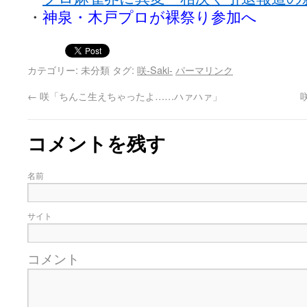
・
神泉・木戸プロが裸祭り参加へ
カテゴリー: 未分類 タグ:
咲-Saki-
パーマリンク
←
咲「ちんこ生えちゃったよ……ハァハァ」
コメントを残す
名前
サイト
コメント