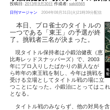
投稿日:
2013年9月30日
作成者:
saki6565
日刊マージャン
2004年08月31日(火)21時39分配信
本日、プロ雀士のタイトルの
一つである「東王」の予選が終
了。挑戦者三名が決まった。
現タイトル保持者は小鍛治健夜（恵
比寿レッドスナッパーズ）で、2003
年にプロ入りしたばかりの新人なが
ら昨年の東王戦を制し、今年は挑戦を
受ける立場としてタイトル戦の場に立
つことになった。小鍛治にとってはこ
となる。
タイトル戦のみならず、他の対局を含