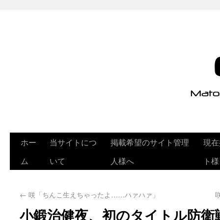
ホー
当サイトにつ
掲載希望のサイト管理
現在
ム
いて
人様へ
ト様
←
咲「ちんこ生えちゃったよ……ハァハァ」
小鍛治健夜、初のタイトル防衛