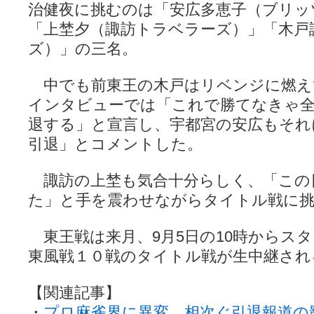
治健夜に挑むのは「安広多恵子（ブリッ
「上埜夕（諏訪トラベラーズ）」「木戸
ズ）」の三名。
中でも前東王の木戸はリベンジに燃え
インタビューでは「これで勝てなきゃ
退する」と宣言し、宇都宮の安広もそれ
引退」とコメントした。
諏訪の上埜も気合十分らしく、「この
た」と手を震わせながらタイトル戦に挑
東王戦は来月、9月5日の10時からス
東風戦１０戦のタイトル戦が生中継され
【関連記事】
・
プロ麻雀界に異変 相次ぐ引退報道の