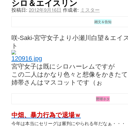
シロ＆エイスリン
投稿日:
2012年9月16日
作成者:
ミスター
雑文＆告知
咲-Saki-宮守女子より小瀬川白望＆エ
ト
宮守女子は既にシロハーレムですが
この二人はかなり色々と想像をかきたてられ
姉帯さんはマスコットです（ぉ
野球ネタ
中畑、暴力行為で退場ｗ
今年は本当にセリーグは審判にやられる年だなぁ・・・