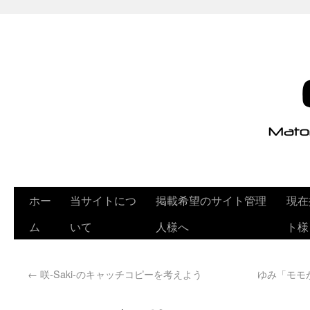
ホー
当サイトにつ
掲載希望のサイト管理
現在
ム
いて
人様へ
ト様
←
咲-Saki-のキャッチコピーを考えよう
ゆみ「モモ